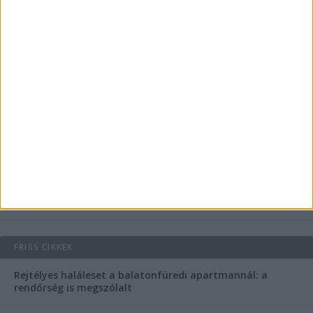
FRISS CIKKEK
Rejtélyes haláleset a balatonfüredi apartmannál: a
rendőrség is megszólalt