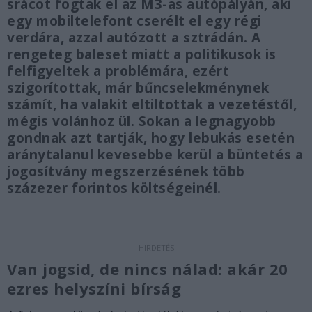
srácot fogtak el az M3-as autópályán, aki
egy mobiltelefont cserélt el egy régi
verdára, azzal autózott a sztrádán. A
rengeteg baleset miatt a politikusok is
felfigyeltek a problémára, ezért
szigorítottak, már bűncselekménynek
számít, ha valakit eltiltottak a vezetéstől,
mégis volánhoz ül. Sokan a legnagyobb
gondnak azt tartják, hogy lebukás esetén
aránytalanul kevesebbe kerül a büntetés a
jogosítvány megszerzésének több
százezer forintos költségeinél.
Van jogsid, de nincs nálad: akár 20
ezres helyszíni bírság