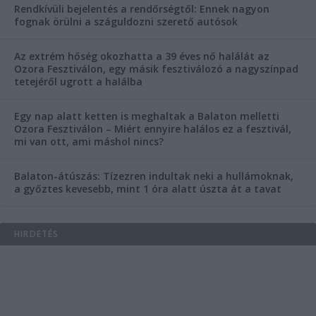
Rendkívüli bejelentés a rendőrségtől: Ennek nagyon
fognak örülni a száguldozni szerető autósok
Az extrém hőség okozhatta a 39 éves nő halálát az
Ozora Fesztiválon, egy másik fesztiválozó a nagyszínpad
tetejéről ugrott a halálba
Egy nap alatt ketten is meghaltak a Balaton melletti
Ozora Fesztiválon – Miért ennyire halálos ez a fesztivál,
mi van ott, ami máshol nincs?
Balaton-átúszás: Tízezren indultak neki a hullámoknak,
a győztes kevesebb, mint 1 óra alatt úszta át a tavat
HIRDETÉS