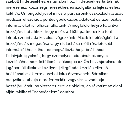
szabott hirdetésekhez és tartalomhoz, hirdetések és tartalmak
Súlyosabb az ún. engedély nélküli vezetés
méréséhez, közönségmérésekhez és szolgáltatásfejlesztéshez
szabálysértés, amely többféleképpen valósulhat
küld.
Az Ön engedélyével mi és a partnereink eszközleolvasásos
módszerrel szerzett pontos geolokációs adatokat és azonosítási
meg. Ebbe a körbe tartozik az, ha az érvényes
információkat is felhasználhatunk. A megfelelő helyre kattintva
orvosi alkalmassági igazolás hiánya miatt a
hozzájárulhat ahhoz, hogy mi és a 1538 partnereink a fent
jogosítvány „lejárt”, ha az illető az általa éppen
leírtak szerint adatkezelést végezzünk. Másik lehetőségként a
hozzájárulás megadása vagy elutasítása előtt részletesebb
vezetett járműkategóriára nem rendelkezik
információkhoz juthat, és megváltoztathatja beállításait.
vezetői engedéllyel (pl. személyautóra van
Felhívjuk figyelmét, hogy személyes adatainak bizonyos
kezeléséhez nem feltétlenül szükséges az Ön hozzájárulása, de
jogsija, de teherautót vezet), vagy ha egyáltalán
jogában áll tiltakozni az ilyen jellegű adatkezelés ellen. A
nincs jogosítványa – írja a
Vezess.hu.
Drámai
beállításai csak erre a weboldalra érvényesek. Bármikor
megváltoztathatja a preferenciáit, vagy visszavonhatja
baleset:
“Mi sosem engedtük meg neki, hogy
hozzájárulását, ha visszatér erre az oldalra, és rákattint az oldal
volán mögé üljön” – megszólalt annak a 17 éves
alján található "Adatvédelem" gombra.
fiúnak az édesanyja, aki a Károly körúti
balesetben halt meg, miután jogosítvány nélkül
vezetett