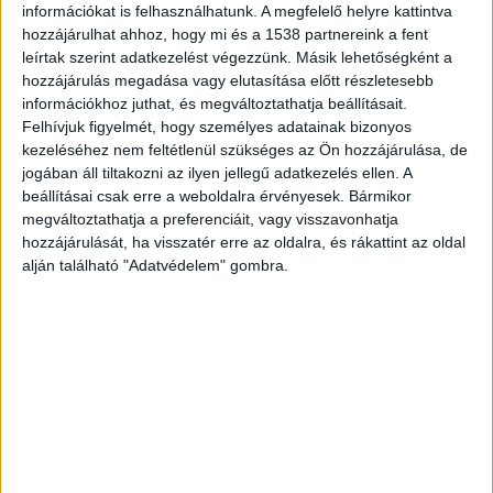
hírportálja.
információkat is felhasználhatunk. A megfelelő helyre kattintva
hozzájárulhat ahhoz, hogy mi és a 1538 partnereink a fent
leírtak szerint adatkezelést végezzünk. Másik lehetőségként a
Tragédia Érden
hozzájárulás megadása vagy elutasítása előtt részletesebb
információkhoz juthat, és megváltoztathatja beállításait.
Rosszul lett és meghalt egy idős nő 2021-ben, az
Felhívjuk figyelmét, hogy személyes adatainak bizonyos
érdi Lidl áruházban. A kiérkező mentők sajnos
kezeléséhez nem feltétlenül szükséges az Ön hozzájárulása, de
jogában áll tiltakozni az ilyen jellegű adatkezelés ellen. A
nem tudták újraéleszteni.
beállításai csak erre a weboldalra érvényesek. Bármikor
megváltoztathatja a preferenciáit, vagy visszavonhatja
Tragédia az Auchanban
hozzájárulását, ha visszatér erre az oldalra, és rákattint az oldal
alján található "Adatvédelem" gombra.
2019 novemberben a csömöri Auchanban is
hasonló tragédia történt. Ott egy férfi egy
pogácsával állt a pénztárnál, amikor rosszul lett.
Életét már nem tudták megmenteni.
Haláleset a Pennyben
2020 januárjában az egyik Vas megyei Pennyben