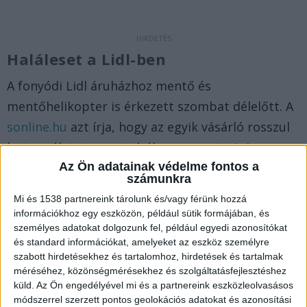
Haláleset a Lidl-ben
A fonyódi Lidl áruházhoz mentő és
mentőhelikopter is érkezett szombat délelőtt. A
sonline.hu
azt írja, hogy az egyik vásárló rosszul
lett, az életet nem tudták megmenteni. A
tragikus esetet a rendőrség is megerősítette. A
Az Ön adatainak védelme fontos a
számunkra
férfi vélhetően korábbi betegsége miatt lett
Mi és 1538 partnereink tárolunk és/vagy férünk hozzá
rosszul, de a halál okát orvosszakértő
információkhoz egy eszközön, például sütik formájában, és
vizsgálja.
A Balatonkörnyéke.hu legfrissebb
személyes adatokat dolgozunk fel, például egyedi azonosítókat
és standard információkat, amelyeket az eszköz személyre
híreit ide kattintva éred el. A Facebookon már 26
szabott hirdetésekhez és tartalomhoz, hirdetések és tartalmak
ezernél is többen követnek minket, az erősebb
méréséhez, közönségmérésekhez és szolgáltatásfejlesztéshez
küld.
Az Ön engedélyével mi és a partnereink eszközleolvasásos
napokon mi vagyunk a Balaton vezető
módszerrel szerzett pontos geolokációs adatokat és azonosítási