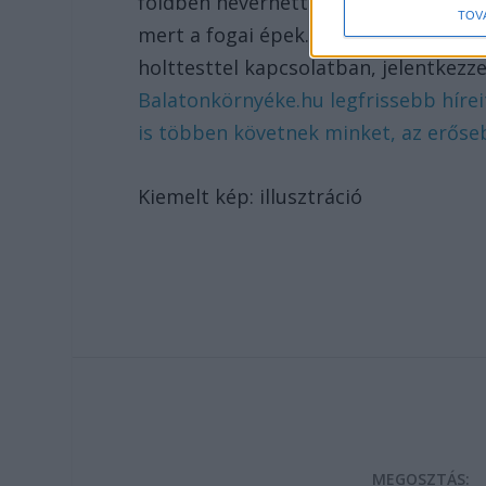
földben heverhettek, továbbá valósz
TOV
mert a fogai épek. A körözésben arra 
holttesttel kapcsolatban, jelentkez
Balatonkörnyéke.hu legfrissebb hírei
is többen követnek minket, az erőse
Kiemelt kép: illusztráció
MEGOSZTÁS: