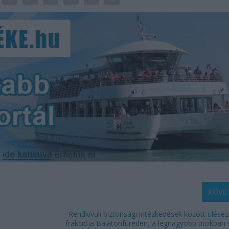
KÖVE
Rendkívüli biztonsági intézkedések között ülésez
frakciója Balatonfüreden, a legnagyobb titokban 