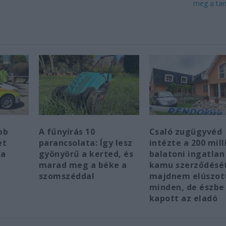
meg a ta
bb
A fűnyírás 10
Csaló zugügyvéd
et
parancsolata: Így lesz
intézte a 200 mill
 a
gyönyörű a kerted, és
balatoni ingatlan
marad meg a béke a
kamu szerződésé
szomszéddal
majdnem elúszot
minden, de észbe
kapott az eladó