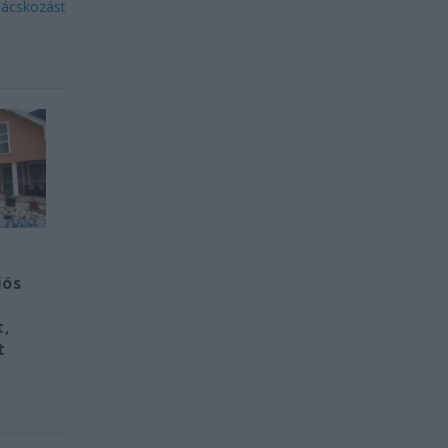
nácskozást
iós
t,
t