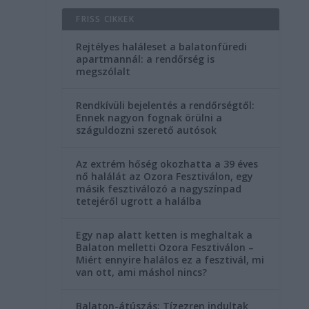
FRISS CIKKEK
Rejtélyes haláleset a balatonfüredi
apartmannál: a rendőrség is
megszólalt
Rendkívüli bejelentés a rendőrségtől:
Ennek nagyon fognak örülni a
száguldozni szerető autósok
Az extrém hőség okozhatta a 39 éves
nő halálát az Ozora Fesztiválon, egy
másik fesztiválozó a nagyszínpad
tetejéről ugrott a halálba
Egy nap alatt ketten is meghaltak a
Balaton melletti Ozora Fesztiválon –
Miért ennyire halálos ez a fesztivál, mi
van ott, ami máshol nincs?
Balaton-átúszás: Tízezren indultak