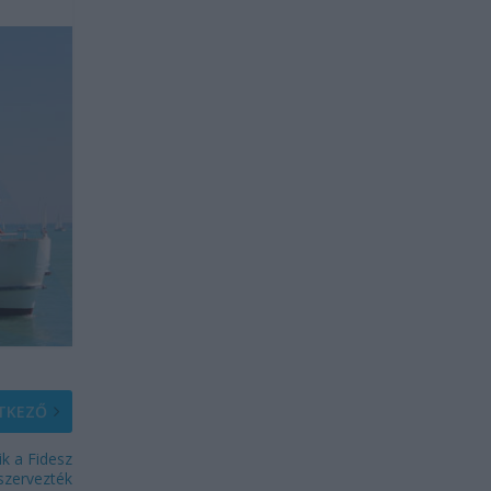
TKEZŐ
ik a Fidesz
szervezték