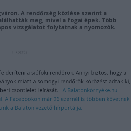
gváron. A rendőrség közlése szerint a
lálhatták meg, mivel a fogai épek. Több
lapos vizsgálatot folytatnak a nyomozók.
felderíteni a siófoki rendőrök. Annyi biztos, hogy a
dványok miatt a somogyi rendőrök körözést adtak ki,
beri csontlelet leírását.
A Balatonkörnyéke.hu
d el. A Facebookon már 26 ezernél is többen követnek
nk a Balaton vezető hírportálja.