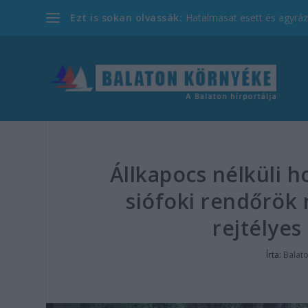
Ezt is sokan olvassák:
Hatalmasat esett és agyrázk
Állkapocs nélküli h
siófoki rendőrö
rejtélyes
Írta:
Balat