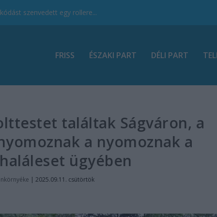
ódást szenvedett egy rollere...
FRISS
ÉSZAKI PART
DÉLI PART
TEL
olttestet találtak Ságváron, a
k nyomoznak a nyomoznak a
 haláleset ügyében
onkörnyéke
|
2025.09.11. csütörtök