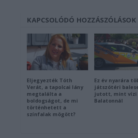
KAPCSOLÓDÓ HOZZÁSZÓLÁSOK
Eljegyezték Tóth
Ez év nyarára tö
Verát, a tapolcai lány
játszótéri bales
megtalálta a
jutott, mint vízi
boldogságot, de mi
Balatonnál
történhetett a
színfalak mögött?