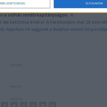
ínűsíthető, hogy az elhunyt nem idős ember volt,
ÁBBI LEHETŐSÉGEK
ELFOGADOM
kérik a lakosságot, hogy aki tud valamit a rejtélyes
zen a siófoki rendőrkapitányságon.
A
t ide kattintva éred el. A Facebookon már 26 ezerné
bb napokon mi vagyunk a Balaton vezető hírportálja