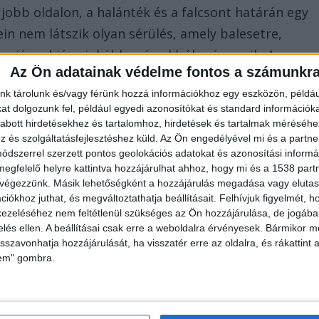
obb oldalon, a halánték és a falcsont határán egy
ein nem látszik olyan sérülés, amely balesetre,
alapján a hiány inkább más okból származik. A
Az Ön adatainak védelme fontos a számunkr
ett, ami arra utal, hogy a maradvány hosszabb idei
nk tárolunk és/vagy férünk hozzá információkhoz egy eszközön, példáu
em áll rendelkezésre, azt nem találták meg.
t dolgozunk fel, például egyedi azonosítókat és standard információk
abott hirdetésekhez és tartalomhoz, hirdetések és tartalmak méréséhe
és szolgáltatásfejlesztéshez küld.
Az Ön engedélyével mi és a partne
dszerrel szerzett pontos geolokációs adatokat és azonosítási informác
let állapotát rögzíti, amelynek vizsgálatát régészeti
megfelelő helyre kattintva hozzájárulhat ahhoz, hogy mi és a 1538 partne
 végezzünk. Másik lehetőségként a hozzájárulás megadása vagy elutasí
kolhatják. A
sonline.hu
megkérdezte a Somogy
iókhoz juthat, és megváltoztathatja beállításait.
Felhívjuk figyelmét, 
szolgálatát, hogy mit lehet tudni a holttest földb
ezeléséhez nem feltétlenül szükséges az Ön hozzájárulása, de jogában 
a megtalálás módjáról.
zelés ellen. A beállításai csak erre a weboldalra érvényesek. Bármikor m
isszavonhatja hozzájárulását, ha visszatér erre az oldalra, és rákattint a
lem" gombra.
 szó
dványok állapota arra utal, hogy hosszabb ideje a