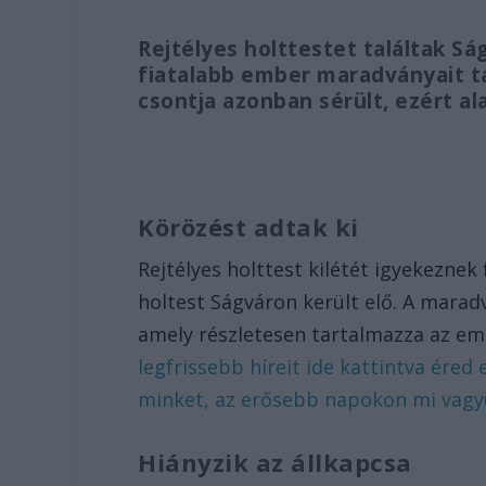
Rejtélyes holttestet találtak Sá
fiatalabb ember maradványait ta
csontja azonban sérült, ezért a
Körözést adtak ki
Rejtélyes holttest kilétét igyekeznek 
holtest Ságváron került elő. A mara
amely részletesen tartalmazza az em
legfrissebb híreit ide kattintva ére
minket, az erősebb napokon mi vagyu
Hiányzik az állkapcsa