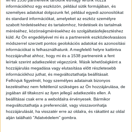
információkhoz egy eszközön, például sütik formájában, és
személyes adatokat dolgozunk fel, például egyedi azonosítókat
Látta, hogy hoznak ki egy fiút a
és standard információkat, amelyeket az eszköz személyre
vízből
szabott hirdetésekhez és tartalomhoz, hirdetések és tartalmak
méréséhez, közönségmérésekhez és szolgáltatásfejlesztéshez
„Együtt mentünk be a vízbe, én a húgukkal
küld.
Az Ön engedélyével mi és a partnereink eszközleolvasásos
módszerrel szerzett pontos geolokációs adatokat és azonosítási
vízipisztolyoztam, a srácok pedig odébb úsztak a
információkat is felhasználhatunk. A megfelelő helyre kattintva
matraccal. Aztán kimentünk a vízből a
hozzájárulhat ahhoz, hogy mi és a 1538 partnereink a fent
lányommal. Alig fél óra telt el, amikor
leírtak szerint adatkezelést végezzünk. Másik lehetőségként a
hozzájárulás megadása vagy elutasítása előtt részletesebb
megláttam, hogy néhány fiatalember hoz ki egy
információkhoz juthat, és megváltoztathatja beállításait.
ájult gyereket. Egyből odasiettem, de akkor még
Felhívjuk figyelmét, hogy személyes adatainak bizonyos
kezeléséhez nem feltétlenül szükséges az Ön hozzájárulása, de
nem is tudtam, hogy az én fiamról van szó. Csak
jogában áll tiltakozni az ilyen jellegű adatkezelés ellen. A
a fürdőnadrágjáról ismertem fel szegényt” –
beállításai csak erre a weboldalra érvényesek. Bármikor
megváltoztathatja a preferenciáit, vagy visszavonhatja
mondta a
Blikknek
a gyászoló apa.
hozzájárulását, ha visszatér erre az oldalra, és rákattint az oldal
alján található "Adatvédelem" gombra.
A fürdőnadrágjáról sem ismerte fel