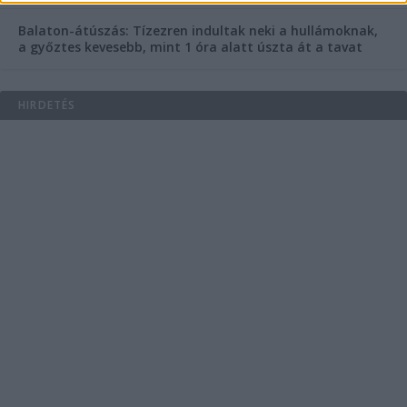
Balaton-átúszás: Tízezren indultak neki a hullámoknak,
a győztes kevesebb, mint 1 óra alatt úszta át a tavat
HIRDETÉS