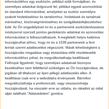
információkhoz egy eszközön, például sütik formájában, és
vele egy helyiségben feküdjön le aludni.
személyes adatokat dolgozunk fel, például egyedi azonosítókat
és standard információkat, amelyeket az eszköz személyre
szabott hirdetésekhez és tartalomhoz, hirdetések és tartalmak
A diák mellé feküdt le
méréséhez, közönségmérésekhez és szolgáltatásfejlesztéshez
küld.
Az Ön engedélyével mi és a partnereink eszközleolvasásos
A tanár a fekhelyét is a diák ágya közelében
módszerrel szerzett pontos geolokációs adatokat és azonosítási
helyezte el. Az ügyészség szerint a nyomozás
információkat is felhasználhatunk. A megfelelő helyre kattintva
hozzájárulhat ahhoz, hogy mi és a 1538 partnereink a fent
jelenlegi szakaszában ennél több felvilágosítás
leírtak szerint adatkezelést végezzünk. Másik lehetőségként a
nem adható, de ha vádemelésre kerül sor, akkor
hozzájárulás megadása vagy elutasítása előtt részletesebb
várhatóan közleményt adnak majd ki az ügyben –
információkhoz juthat, és megváltoztathatja beállításait.
Felhívjuk figyelmét, hogy személyes adatainak bizonyos
ezt Jánky Judit, a Zala Vármegyei Főügyészség
kezeléséhez nem feltétlenül szükséges az Ön hozzájárulása, de
ügyésze mondta a 24.hu-nak.
jogában áll tiltakozni az ilyen jellegű adatkezelés ellen. A
beállításai csak erre a weboldalra érvényesek. Bármikor
megváltoztathatja a preferenciáit, vagy visszavonhatja
A szülő jelentette az ügyet
hozzájárulását, ha visszatér erre az oldalra, és rákattint az oldal
alján található "Adatvédelem" gombra.
Az ügyre pár hete derült fény, miután
február 15-
én az egyik szülő felhívta telefonon az intézmény