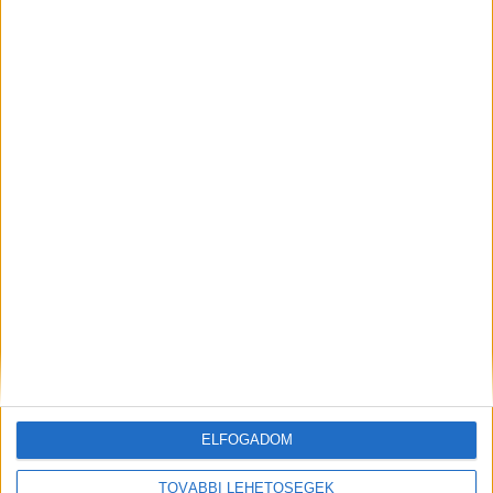
ELŐZŐ
KÖVETKEZŐ
Kezelésbe venné a Balaton
Új nagyfőnök érkezett az
környéki települések pénzét is
Orbán-dinasztiához köthető,
az Orbán-kormány,
szántódi BalaLand
százmilliárdokra akarják
luxusszálloda élére
rátenni a kezüket
KAPCSOLÓDÓ HOZZÁSZÓLÁSOK
ELFOGADOM
TOVÁBBI LEHETŐSÉGEK