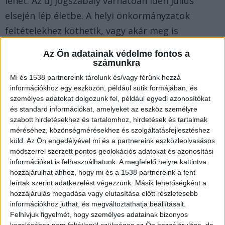
lehet. Az új jogszabály várhatóan idén július
elsején lép életbe. A helyi önkormányzatok
feltételekhez köthetik, vagy akár meg is
tilthatják a tulajdonszerzést vagy
Az Ön adatainak védelme fontos a
lakcímbejelentéseket. A javaslat legfontosabb
számunkra
eleme, hogy a korlátozások csak azokon a
Mi és 1538 partnereink tárolunk és/vagy férünk hozzá
információkhoz egy eszközön, például sütik formájában, és
településeken lépnek életbe, ahol az
személyes adatokat dolgozunk fel, például egyedi azonosítókat
önkormányzatok úgy döntenek, hogy élni
és standard információkat, amelyeket az eszköz személyre
kívánnak a törvény adta lehetőségekkel.
A
szabott hirdetésekhez és tartalomhoz, hirdetések és tartalmak
méréséhez, közönségmérésekhez és szolgáltatásfejlesztéshez
Balatonkörnyéke.hu legfrissebb híreit ide
küld.
Az Ön engedélyével mi és a partnereink eszközleolvasásos
kattintva éred el. A Facebookon már 26 ezernél is
módszerrel szerzett pontos geolokációs adatokat és azonosítási
információkat is felhasználhatunk. A megfelelő helyre kattintva
többen követnek minket, az erősebb napokon mi
hozzájárulhat ahhoz, hogy mi és a 1538 partnereink a fent
vagyunk a Balaton vezető hírportálja.
leírtak szerint adatkezelést végezzünk. Másik lehetőségként a
hozzájárulás megadása vagy elutasítása előtt részletesebb
információkhoz juthat, és megváltoztathatja beállításait.
Elővásárlási jog
Felhívjuk figyelmét, hogy személyes adatainak bizonyos
kezeléséhez nem feltétlenül szükséges az Ön hozzájárulása, de