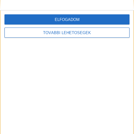
MEGOSZTÁS:
ELFOGADOM
TOVÁBBI LEHETŐSÉGEK
ELŐZŐ
KÖVETKEZŐ
Siófoki luxusnyaralójában tölti
Húsvétolás a Balaton
házi őrizetét Schadl György, a
környékén: van néhány kiváló
végrehajtói kar volt elnöke
javaslatunk, ha unod az
Völner Pálnak adott át
otthoni sonkát
rendszeresen pénzt