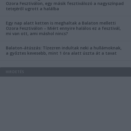
Ozora Fesztiválon, egy másik fesztiválozó a nagyszínpad
tetejéről ugrott a halálba
Egy nap alatt ketten is meghaltak a Balaton melletti
Ozora Fesztiválon – Miért ennyire halálos ez a fesztivál,
mi van ott, ami máshol nincs?
Balaton-átúszás: Tízezren indultak neki a hullámoknak,
a győztes kevesebb, mint 1 óra alatt úszta át a tavat
HIRDETÉS