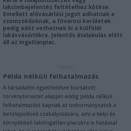
kerül a tulajdonszerzés vagy
lakcímbejelentés feltételhez kötése.
Emellett elővásárlási jogot adhatnak a
szomszédoknak, a fővárosi kerületek
pedig adót vethetnek ki a külföldi
lakásvásárlókra. Jelentős átalakulás előtt
áll az ingatlanpiac.
Példa nélküli felhatalmazás
A társadalmi egyeztetésre bocsátott
törvénytervezet alapján eddig példa nélküli
felhatalmazást kapnak az önkormányzatok a
betelepülések szabályozására, ami a helyi és
környékbeli lakóingatlan-piacokra is hatással