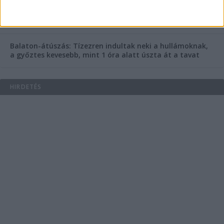
Egy nap alatt ketten is meghaltak a Balaton melletti
Ozora Fesztiválon – Miért ennyire halálos ez a fesztivál,
mi van ott, ami máshol nincs?
Balaton-átúszás: Tízezren indultak neki a hullámoknak,
a győztes kevesebb, mint 1 óra alatt úszta át a tavat
HIRDETÉS