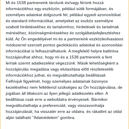
Soponyai Géza Tunyogi Bernadett színésznő-
Mi és 1538 partnereink tárolunk és/vagy férünk hozzá
énekesnő férje volt. 2018 szeptemberében
információkhoz egy eszközön, például sütik formájában, és
személyes adatokat dolgozunk fel, például egyedi azonosítókat
házasodtak össze, mindketten a vitorlázás
és standard információkat, amelyeket az eszköz személyre
szerelmesei. Egy nőknek rendezett
szabott hirdetésekhez és tartalomhoz, hirdetések és tartalmak
méréséhez, közönségmérésekhez és szolgáltatásfejlesztéshez
vitorlásversenyen ismerték meg egymást.
küld.
Az Ön engedélyével mi és a partnereink eszközleolvasásos
módszerrel szerzett pontos geolokációs adatokat és azonosítási
’85-ben építette az első hajót
információkat is felhasználhatunk. A megfelelő helyre kattintva
hozzájárulhat ahhoz, hogy mi és a 1538 partnereink a fent
Soponyai Géza 12 éves korában a Csepel SC
leírtak szerint adatkezelést végezzünk. Másik lehetőségként a
hozzájárulás megadása vagy elutasítása előtt részletesebb
evezős szakosztályában kezdte
információkhoz juthat, és megváltoztathatja beállításait.
sportpályafutását, ahol egy életre elköteleződött
Felhívjuk figyelmét, hogy személyes adatainak bizonyos
kezeléséhez nem feltétlenül szükséges az Ön hozzájárulása, de
a vizes sportok iránt. A 70-es években
jogában áll tiltakozni az ilyen jellegű adatkezelés ellen. A
surfgyártással, kölcsönzéssel, oktatással
beállításai csak erre a weboldalra érvényesek. Bármikor
foglalkozott, a windsurf sport élvonalába került,
megváltoztathatja a preferenciáit, vagy visszavonhatja
hozzájárulását, ha visszatér erre az oldalra, és rákattint az oldal
bajnoki címet is nyert. 1985-ben barátjával
alján található "Adatvédelem" gombra.
közösen építették az első vitorláshajót