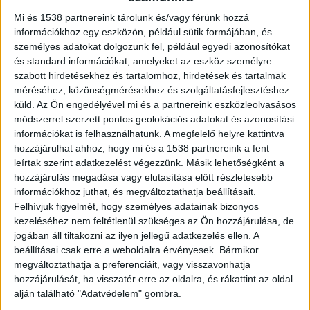
Mi és 1538 partnereink tárolunk és/vagy férünk hozzá
információkhoz egy eszközön, például sütik formájában, és
személyes adatokat dolgozunk fel, például egyedi azonosítókat
és standard információkat, amelyeket az eszköz személyre
szabott hirdetésekhez és tartalomhoz, hirdetések és tartalmak
méréséhez, közönségmérésekhez és szolgáltatásfejlesztéshez
küld.
Az Ön engedélyével mi és a partnereink eszközleolvasásos
módszerrel szerzett pontos geolokációs adatokat és azonosítási
információkat is felhasználhatunk. A megfelelő helyre kattintva
hozzájárulhat ahhoz, hogy mi és a 1538 partnereink a fent
leírtak szerint adatkezelést végezzünk. Másik lehetőségként a
hozzájárulás megadása vagy elutasítása előtt részletesebb
információkhoz juthat, és megváltoztathatja beállításait.
Felhívjuk figyelmét, hogy személyes adatainak bizonyos
kezeléséhez nem feltétlenül szükséges az Ön hozzájárulása, de
jogában áll tiltakozni az ilyen jellegű adatkezelés ellen. A
beállításai csak erre a weboldalra érvényesek. Bármikor
megváltoztathatja a preferenciáit, vagy visszavonhatja
hozzájárulását, ha visszatér erre az oldalra, és rákattint az oldal
alján található "Adatvédelem" gombra.