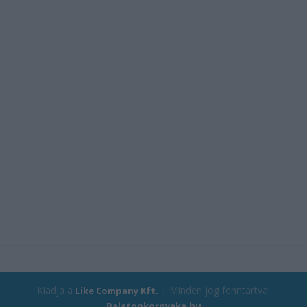
Kiadja a
| Minden jog fenntartva!
Like Company Kft.
Balatonkornyeke.hu