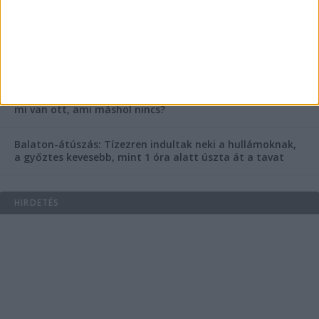
Az extrém hőség okozhatta a 39 éves nő halálát az
Ozora Fesztiválon, egy másik fesztiválozó a nagyszínpad
tetejéről ugrott a halálba
Egy nap alatt ketten is meghaltak a Balaton melletti
Ozora Fesztiválon – Miért ennyire halálos ez a fesztivál,
mi van ott, ami máshol nincs?
Balaton-átúszás: Tízezren indultak neki a hullámoknak,
a győztes kevesebb, mint 1 óra alatt úszta át a tavat
HIRDETÉS