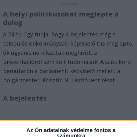
A helyi politikusokat meglepte a
dolog
A 24.hu úgy tudja, hogy a bejelentés még a
település önkormányzati képviselőit is meglepte,
ők ugyanis nem kaptak meghívót, a
prezentációról sem volt tudomásuk. A szűk körű
bemutatón a parlamenti képviselő mellett a
polgármester, Krisztin N. László vett részt.
A bejelentés
Az Ön adatainak védelme fontos a
számunkra