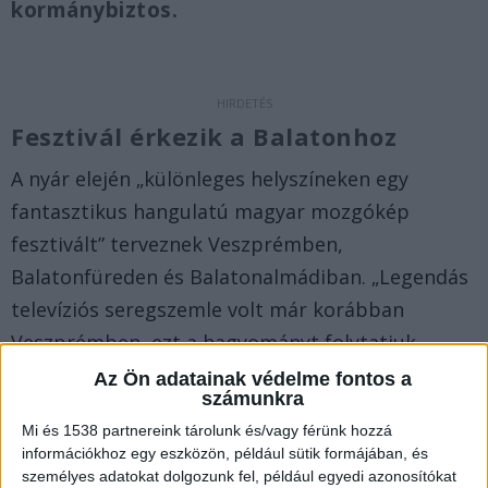
kormánybiztos.
Fesztivál érkezik a Balatonhoz
A nyár elején „különleges helyszíneken egy
fantasztikus hangulatú magyar mozgókép
fesztivált” terveznek Veszprémben,
Balatonfüreden és Balatonalmádiban. „Legendás
televíziós seregszemle volt már korábban
Veszprémben, ezt a hagyományt folytatjuk
szabadtéri vetítésekkel, közönségtalálkozókkal
Az Ön adatainak védelme fontos a
számunkra
és izgalmas filmes programokkal” – közölte Káe
Mi és 1538 partnereink tárolunk és/vagy férünk hozzá
Csaba.
információkhoz egy eszközön, például sütik formájában, és
személyes adatokat dolgozunk fel, például egyedi azonosítókat