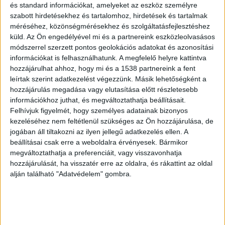
A magyar filmgyártás a járvány
és standard információkat, amelyeket az eszköz személyre
szabott hirdetésekhez és tartalomhoz, hirdetések és tartalmak
idején
méréséhez, közönségmérésekhez és szolgáltatásfejlesztéshez
küld.
Az Ön engedélyével mi és a partnereink eszközleolvasásos
A kormánybiztos felidézte, hogy a pandémia első
módszerrel szerzett pontos geolokációs adatokat és azonosítási
szakaszában a külföldi filmes produkciók
információkat is felhasználhatunk. A megfelelő helyre kattintva
hozzájárulhat ahhoz, hogy mi és a 1538 partnereink a fent
kivonultak az országból, de a hazai forgatások
leírtak szerint adatkezelést végezzünk. Másik lehetőségként a
hamar újra tudtak indulni, majd a járványhelyzet
hozzájárulás megadása vagy elutasítása előtt részletesebb
enyhülésével és a kormányzati intézkedéseknek
információkhoz juthat, és megváltoztathatja beállításait.
Felhívjuk figyelmét, hogy személyes adatainak bizonyos
köszönhetően már 2020 nyarán visszajöhetett jó
kezeléséhez nem feltétlenül szükséges az Ön hozzájárulása, de
néhány külföldi produkció is.
jogában áll tiltakozni az ilyen jellegű adatkezelés ellen. A
beállításai csak erre a weboldalra érvényesek. Bármikor
megváltoztathatja a preferenciáit, vagy visszavonhatja
8 új film
hozzájárulását, ha visszatér erre az oldalra, és rákattint az oldal
alján található "Adatvédelem" gombra.
A járvány közben 8 új, nemzetközi összefogással
készülő film gyártása vagy előkészítése
indulhatott el tavaly. Ezek a filmek
munkalehetőséget teremtettek azoknak, akiknek