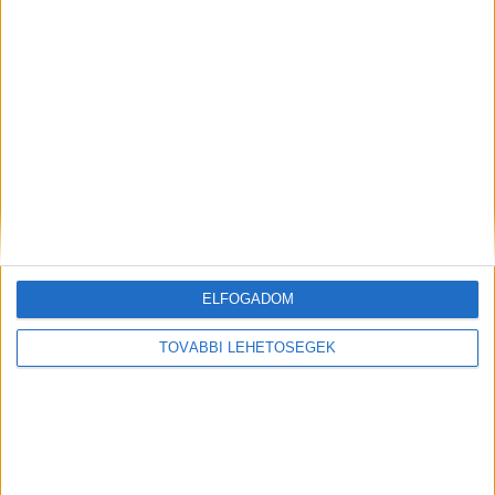
Megtudta a kódot, kifosztotta a siófoki pláza
éttermének széfjét
ELFOGADOM
TOVÁBBI LEHETŐSÉGEK