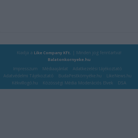
Kiadja a
| Minden jog fenntartva!
Like Company Kft.
Balatonkornyeke.hu
Impresszum
Médiaajánlat
Adatkezelési tájékoztató
Adatvédelmi Tájékoztató
BudaPestkörnyéke.hu
LikeNews.hu
Kékvillogó.hu
Közösségi Média Moderációs Elvek
DSA