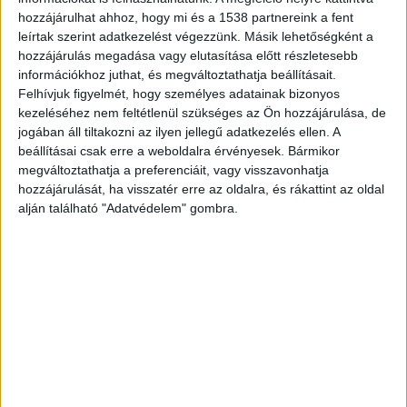
hozzájárulhat ahhoz, hogy mi és a 1538 partnereink a fent
Mentőhelikopter és mentőautó is érkezett a
leírtak szerint adatkezelést végezzünk. Másik lehetőségként a
hozzájárulás megadása vagy elutasítása előtt részletesebb
baleset helyszínére. A férfit hosszú percekig
információkhoz juthat, és megváltoztathatja beállításait.
próbálták újraéleszteni, de nem tudták
Felhívjuk figyelmét, hogy személyes adatainak bizonyos
megmenteni az életét. Nagy Judit rendőrségi
kezeléséhez nem feltétlenül szükséges az Ön hozzájárulása, de
jogában áll tiltakozni az ilyen jellegű adatkezelés ellen. A
szóvivő megerősítette, hogy a baleset
beállításai csak erre a weboldalra érvényesek. Bármikor
következtében a motort vezető férfi a helyszínen
megváltoztathatja a preferenciáit, vagy visszavonhatja
hozzájárulását, ha visszatér erre az oldalra, és rákattint az oldal
meghalt.
alján található "Adatvédelem" gombra.
Előzött a motoros
A
deltahirek.hu
úgy tudja, egy baráti társaság
tartott autóval Szentkirályszabadja irányába,
ahol mögöttük közlekedett a motoros
ismerősük. Mint kiderült az autós előzött és – a
korábbi hírekkel ellentétben – be is fejezte az