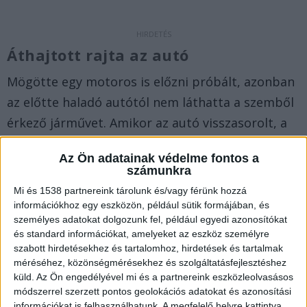
Áthajtott rajta az autó
Mögötte egy motoros is előzni próbált, azonban
az előtte haladó autótól nem láthatta a szemből
érkező járművet. Amikor az autó visszasorolt, a
motoros már nem tudott kitérni és a szemből
Az Ön adatainak védelme fontos a
érkező kocsi bal oldalának ütközött. A 45 év
számunkra
körüli férfi a baleset során leesett a motorról.
A
Mi és 1538 partnereink tárolunk és/vagy férünk hozzá
Balatonkörnyéke.hu legfrissebb híreit ide
információkhoz egy eszközön, például sütik formájában, és
személyes adatokat dolgozunk fel, például egyedi azonosítókat
kattintva éred el. A Facebookon már 26 ezernél is
és standard információkat, amelyeket az eszköz személyre
többen követnek minket, az erősebb napokon mi
szabott hirdetésekhez és tartalomhoz, hirdetések és tartalmak
méréséhez, közönségmérésekhez és szolgáltatásfejlesztéshez
vagyunk a Balaton vezető hírportálja.
küld.
Az Ön engedélyével mi és a partnereink eszközleolvasásos
módszerrel szerzett pontos geolokációs adatokat és azonosítási
Meghalt a 45 éves férfi
információkat is felhasználhatunk. A megfelelő helyre kattintva