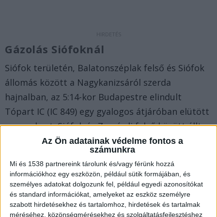
Gázolás Siófoknál
Siófok területén, Balatonszéplak felső és Siófok
állomás között a Nagykanizsáról szerda
hajnalban, az 5:14-kor Budapestre elindult
Tópart IC (IC 849) egy gyalogos átjáróban elütött
egy embert. Siófok és Zamárdi felső között állt a
forgalom, a vonatok várakozásra kényszerültek,
Az Ön adatainak védelme fontos a
számunkra
a dél-balatoni vonalon ezen a szakaszon 40-60
Mi és 1538 partnereink tárolunk és/vagy férünk hozzá
perccel hosszabb eljutási időre kellett számítani.
információkhoz egy eszközön, például sütik formájában, és
személyes adatokat dolgozunk fel, például egyedi azonosítókat
és standard információkat, amelyeket az eszköz személyre
Helyre állt a közlekedés
szabott hirdetésekhez és tartalomhoz, hirdetések és tartalmak
méréséhez, közönségmérésekhez és szolgáltatásfejlesztéshez
A MÁV közleménye szerint Siófok és Zamárdi