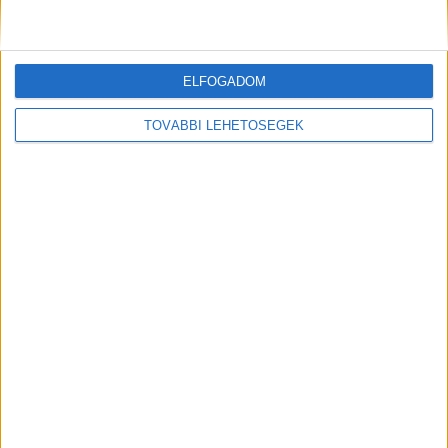
Úristen! Rekordhalat fogtak a Balatonból
ELFOGADOM
TOVÁBBI LEHETŐSÉGEK
Hat biztonsági őr tévedésből összevert egy
vendéget a siófoki szórakozóhelyen