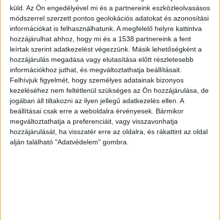
küld.
Az Ön engedélyével mi és a partnereink eszközleolvasásos
felső között reggel 9 órától már ismét mindkét
módszerrel szerzett pontos geolokációs adatokat és azonosítási
vágányon közlekedhettek a vonatok, miután
információkat is felhasználhatunk. A megfelelő helyre kattintva
hozzájárulhat ahhoz, hogy mi és a 1538 partnereink a fent
befejezték a korábbi balesetnél a helyszínelést. A
leírtak szerint adatkezelést végezzünk. Másik lehetőségként a
menetrendszerű közlekedés fokozatosan állhat
hozzájárulás megadása vagy elutasítása előtt részletesebb
információkhoz juthat, és megváltoztathatja beállításait.
helyre a dél-balatoni vonalon.
A
Felhívjuk figyelmét, hogy személyes adatainak bizonyos
Balatonkörnyéke.hu legfrissebb híreit ide
kezeléséhez nem feltétlenül szükséges az Ön hozzájárulása, de
jogában áll tiltakozni az ilyen jellegű adatkezelés ellen. A
kattintva éred el. A Facebookon már 26 ezernél is
beállításai csak erre a weboldalra érvényesek. Bármikor
többen követnek minket, az erősebb napokon mi
megváltoztathatja a preferenciáit, vagy visszavonhatja
vagyunk a Balaton vezető hírportálja.
hozzájárulását, ha visszatér erre az oldalra, és rákattint az oldal
alján található "Adatvédelem" gombra.
Gázolás Zalalövőn
Szerda délelőtt, Zalalövő és Őriszentpéter között
egy tehervonat gázolt el egy embert. A
helyszínelés ideje alatt nem közlekedhettek a