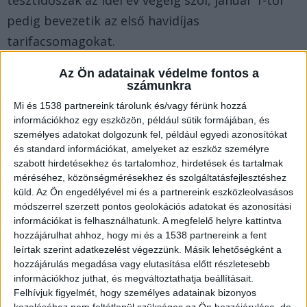
pedig bevezetik az első havidíjas
tarifacsomagokat.
Az Ön adatainak védelme fontos a
Vita a frekvenciabővítésről
számunkra
A frekvenciabővítéssel kapcsolatban továbbra is
Mi és 1538 partnereink tárolunk és/vagy férünk hozzá
információkhoz egy eszközön, például sütik formájában, és
az a vállalat álláspontja, hogy meghatározó
személyes adatokat dolgozunk fel, például egyedi azonosítókat
távközlési piaci szereplőként – ahogyan azt a
és standard információkat, amelyeket az eszköz személyre
szabott hirdetésekhez és tartalomhoz, hirdetések és tartalmak
vezetékes szolgáltatás kiépítésében és
méréséhez, közönségmérésekhez és szolgáltatásfejlesztéshez
működtetésében bizonyította, tudjon minél
küld.
Az Ön engedélyével mi és a partnereink eszközleolvasásos
módszerrel szerzett pontos geolokációs adatokat és azonosítási
szélesebb körben mobilszolgáltatást is nyújtani,
információkat is felhasználhatunk. A megfelelő helyre kattintva
azaz, kapjon lehetőséget újabb frekvenciák
hozzájárulhat ahhoz, hogy mi és a 1538 partnereink a fent
megszerzésére – írták.
leírtak szerint adatkezelést végezzünk. Másik lehetőségként a
hozzájárulás megadása vagy elutasítása előtt részletesebb
információkhoz juthat, és megváltoztathatja beállításait.
Bundát sejt a DIGI
Felhívjuk figyelmét, hogy személyes adatainak bizonyos
kezeléséhez nem feltétlenül szükséges az Ön hozzájárulása, de