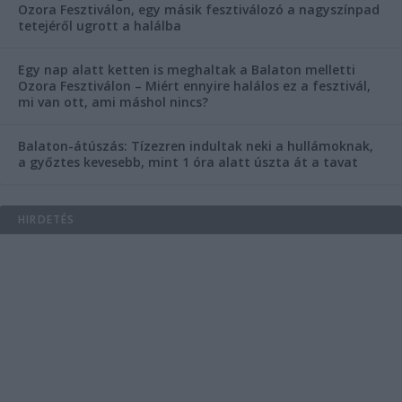
Ozora Fesztiválon, egy másik fesztiválozó a nagyszínpad
tetejéről ugrott a halálba
Egy nap alatt ketten is meghaltak a Balaton melletti
Ozora Fesztiválon – Miért ennyire halálos ez a fesztivál,
mi van ott, ami máshol nincs?
Balaton-átúszás: Tízezren indultak neki a hullámoknak,
a győztes kevesebb, mint 1 óra alatt úszta át a tavat
HIRDETÉS