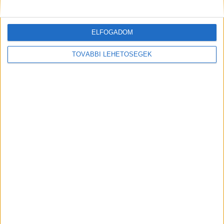
ELFOGADOM
MEGOSZTÁS:
TOVÁBBI LEHETŐSÉGEK
ELŐZŐ
KÖVETKEZŐ
Még egy utolsó napsütéses
Kitüntették Balatonszemes
séta Alsóörsön
különleges fasorát