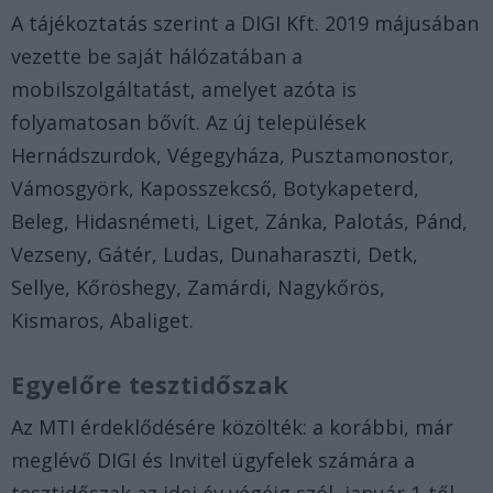
A tájékoztatás szerint a DIGI Kft. 2019 májusában
vezette be saját hálózatában a
mobilszolgáltatást, amelyet azóta is
folyamatosan bővít. Az új települések
Hernádszurdok, Végegyháza, Pusztamonostor,
Vámosgyörk, Kaposszekcső, Botykapeterd,
Beleg, Hidasnémeti, Liget, Zánka, Palotás, Pánd,
Vezseny, Gátér, Ludas, Dunaharaszti, Detk,
Sellye, Kőröshegy, Zamárdi, Nagykőrös,
Kismaros, Abaliget.
Egyelőre tesztidőszak
Az MTI érdeklődésére közölték: a korábbi, már
meglévő DIGI és Invitel ügyfelek számára a
tesztidőszak az idei év végéig szól, január 1-től