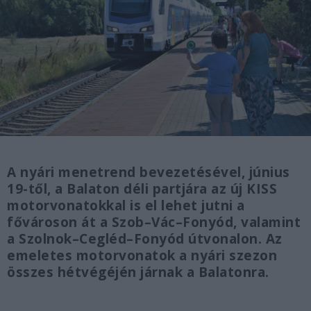
A nyári menetrend bevezetésével, június
19-től, a Balaton déli partjára az új KISS
motorvonatokkal is el lehet jutni a
fővároson át a Szob–Vác–Fonyód, valamint
a Szolnok–Cegléd–Fonyód útvonalon. Az
emeletes motorvonatok a nyári szezon
összes hétvégéjén járnak a Balatonra.