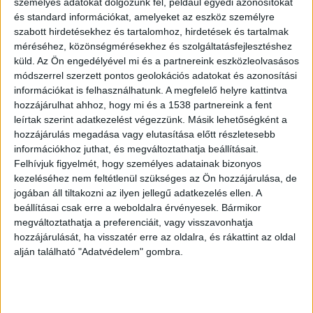
személyes adatokat dolgozunk fel, például egyedi azonosítókat
Dunakanyar térségéből és az észak-keleti
és standard információkat, amelyeket az eszköz személyre
agglomeráció felől a Velencei-tóra, Balatonra.
szabott hirdetésekhez és tartalomhoz, hirdetések és tartalmak
méréséhez, közönségmérésekhez és szolgáltatásfejlesztéshez
küld.
Az Ön engedélyével mi és a partnereink eszközleolvasásos
Meghosszabbították
módszerrel szerzett pontos geolokációs adatokat és azonosítási
információkat is felhasználhatunk. A megfelelő helyre kattintva
A Napfürdő és a Jégmadár expresszvonat
hozzájárulhat ahhoz, hogy mi és a 1538 partnereink a fent
augusztus 29-ig, minden hétvégén KISS
leírtak szerint adatkezelést végezzünk. Másik lehetőségként a
hozzájárulás megadása vagy elutasítása előtt részletesebb
motorvonattal közlekedik. Az már egy másik
információkhoz juthat, és megváltoztathatja beállításait.
kérdés, hogy Budapesten 40 percig halad át a
Felhívjuk figyelmét, hogy személyes adatainak bizonyos
kezeléséhez nem feltétlenül szükséges az Ön hozzájárulása, de
Jégmadár a több állomás miatt.
jogában áll tiltakozni az ilyen jellegű adatkezelés ellen. A
beállításai csak erre a weboldalra érvényesek. Bármikor
Vácon sokan szállnak fel a
megváltoztathatja a preferenciáit, vagy visszavonhatja
hozzájárulását, ha visszatér erre az oldalra, és rákattint az oldal
Jégmadárra
alján található "Adatvédelem" gombra.