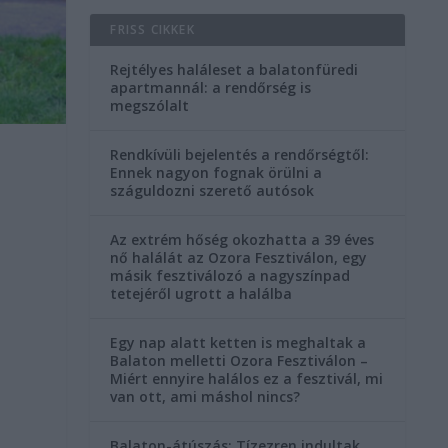
FRISS CIKKEK
Rejtélyes haláleset a balatonfüredi
apartmannál: a rendőrség is
megszólalt
Rendkívüli bejelentés a rendőrségtől:
i
Ennek nagyon fognak örülni a
száguldozni szerető autósok
Az extrém hőség okozhatta a 39 éves
nő halálát az Ozora Fesztiválon, egy
másik fesztiválozó a nagyszínpad
tetejéről ugrott a halálba
Egy nap alatt ketten is meghaltak a
Balaton melletti Ozora Fesztiválon –
Miért ennyire halálos ez a fesztivál, mi
van ott, ami máshol nincs?
Balaton-átúszás: Tízezren indultak