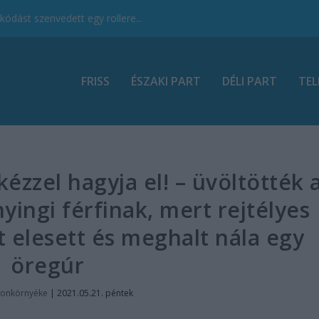
ódást szenvedett egy rollere...
FRISS
ÉSZAKI PART
DÉLI PART
TEL
kézzel hagyja el! – üvöltötték 
ngi férfinak, mert rejtélyes
 elesett és meghalt nála egy
öregúr
tonkörnyéke
|
2021.05.21. péntek