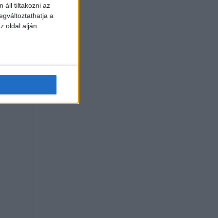
áll tiltakozni az
egváltoztathatja a
z oldal alján