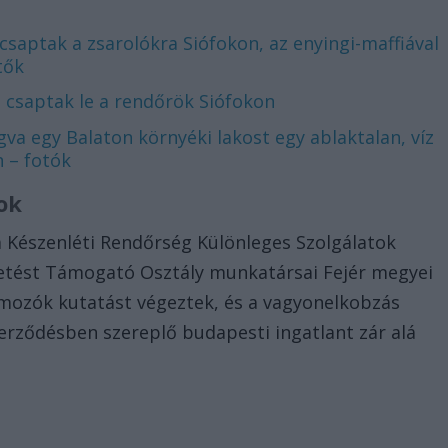
ecsaptak a zsarolókra Siófokon, az enyingi-maffiával
tők
e csaptak le a rendőrök Siófokon
va egy Balaton környéki lakost egy ablaktalan, víz
 – fotók
ok
 a Készenléti Rendőrség Különleges Szolgálatok
vetést Támogató Osztály munkatársai Fejér megyei
mozók kutatást végeztek, és a vagyonelkobzás
zerződésben szereplő budapesti ingatlant zár alá