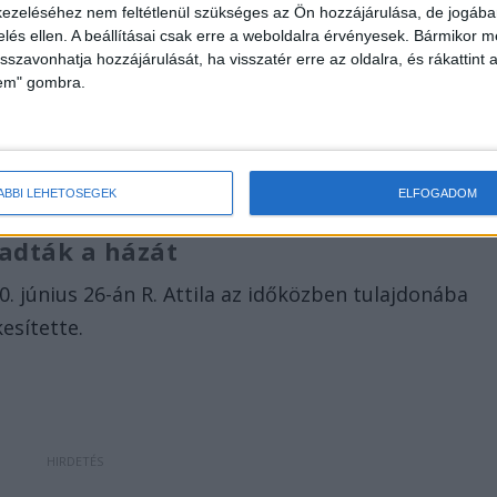
ezeléséhez nem feltétlenül szükséges az Ön hozzájárulása, de jogában 
zelés ellen. A beállításai csak erre a weboldalra érvényesek. Bármikor m
isszavonhatja hozzájárulását, ha visszatér erre az oldalra, és rákattint a
lem" gombra.
Forrás: Rendőrség
ÁBBI LEHETŐSÉGEK
ELFOGADOM
ladták a házát
0. június 26-án R. Attila az időközben tulajdonába
esítette.