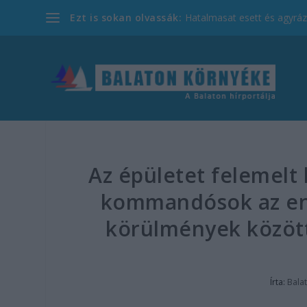
Ezt is sokan olvassák:
Hatalmasat esett és agyrázk
Az épületet felemelt 
kommandósok az enyi
körülmények között
Írta:
Bala