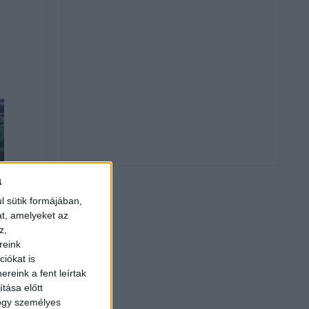
a
l sütik formájában,
at, amelyeket az
z,
reink
iókat is
reink a fent leírtak
tása előtt
hogy személyes