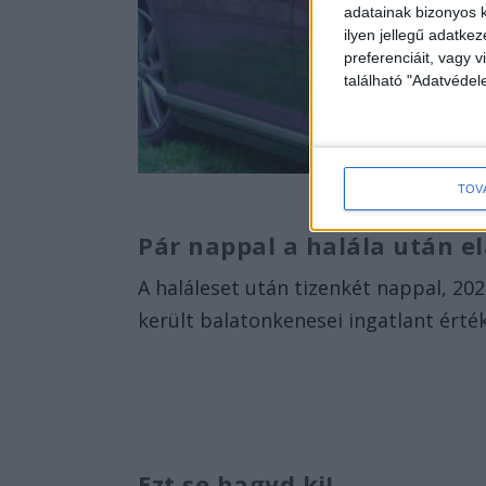
adatainak bizonyos k
ilyen jellegű adatke
preferenciáit, vagy v
található "Adatvéde
TOV
Pár nappal a halála után e
A haláleset után tizenkét nappal, 202
került balatonkenesei ingatlant érték
Ezt se hagyd ki!