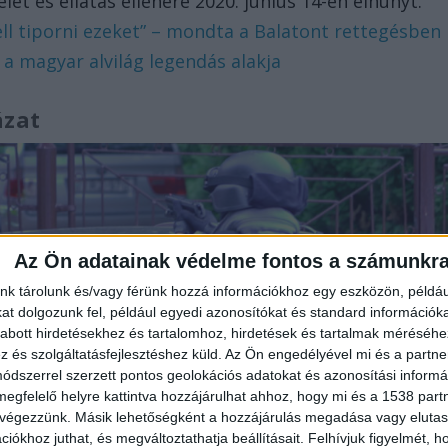
elet és ellátás ellenére 2020. június 14-én elhunyt.
ell tiporni ezeket” – mondta a Balatont rettegésben
 a magyar alvilág legendás alakja
ázat
Az Ön adatainak védelme fontos a számunkr
nk tárolunk és/vagy férünk hozzá információkhoz egy eszközön, példáu
t dolgozunk fel, például egyedi azonosítókat és standard információk
abott hirdetésekhez és tartalomhoz, hirdetések és tartalmak méréséhe
és szolgáltatásfejlesztéshez küld.
Az Ön engedélyével mi és a partne
dszerrel szerzett pontos geolokációs adatokat és azonosítási informác
megfelelő helyre kattintva hozzájárulhat ahhoz, hogy mi és a 1538 partne
 végezzünk. Másik lehetőségként a hozzájárulás megadása vagy elutasí
iókhoz juthat, és megváltoztathatja beállításait.
Felhívjuk figyelmét, 