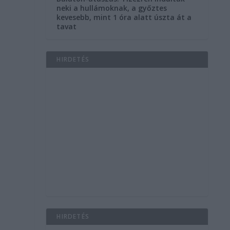
neki a hullámoknak, a győztes
kevesebb, mint 1 óra alatt úszta át a
tavat
HIRDETÉS
i
HIRDETÉS