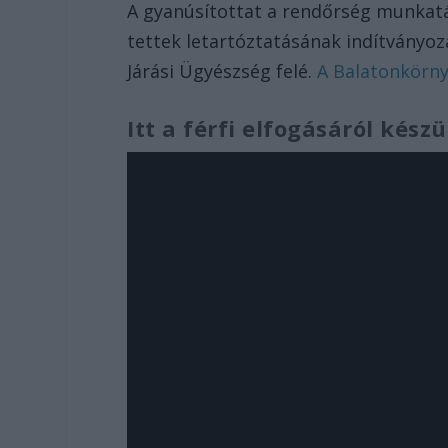
A gyanúsítottat a rendőrség munkatár
tettek letartóztatásának indítványo
Járási Ügyészség felé.
A Balatonkörnyé
Itt a férfi elfogásáról készü