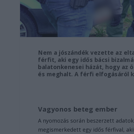
Nem a jószándék vezette az elt
férfit, aki egy idős bácsi bizal
balatonkenesei házát, hogy az ö
és meghalt. A férfi elfogásáról k
Vagyonos beteg ember
A nyomozás során beszerzett adatok sz
megismerkedett egy idős férfival, ak