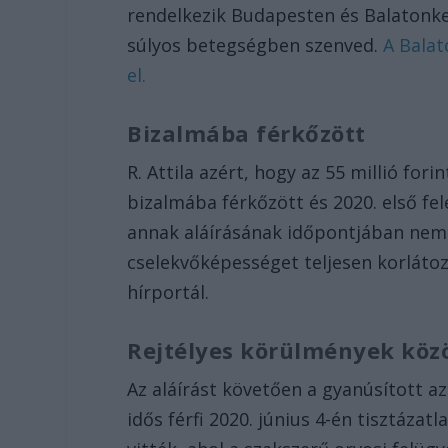
rendelkezik Budapesten és Balatonke
súlyos betegségben szenved.
A Balat
el.
Bizalmába férkőzött
R. Attila azért, hogy az 55 millió for
bizalmába férkőzött és 2020. első fe
annak aláírásának időpontjában nem 
cselekvőképességet teljesen korlátoz
hírportál.
Rejtélyes körülmények közö
Az aláírást követően a gyanúsított a
idős férfi 2020. június 4-én tisztáza