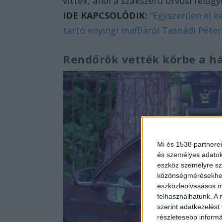
vitték, ahol a szakszerű orvosi felügy
IDE KAPCSOLÓDIK:
“Egyszerűen el k
tartó enyingi maffiáról Tasnádi Péter
Rendőrök vették körbe a h
Mi és 1538 partnerei
és személyes adatoka
eszköz személyre sz
közönségmérésekhez 
eszközleolvasásos mó
felhasználhatunk. A 
szerint adatkezelést
részletesebb informác