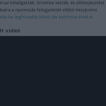
sai kihallgatták, őrizetbe vették, és előterjesztést
zására a nyomozás felügyeletét ellátó Veszprémi
ke.hu legfrissebb híreit ide kattintva éred el.
lt videó