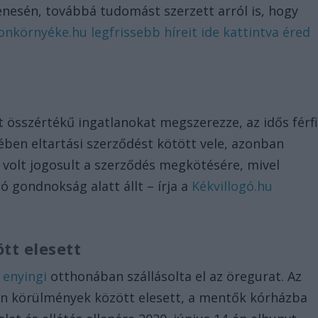
nesén, továbbá tudomást szerzett arról is, hogy
onkörnyéke.hu legfrissebb híreit ide kattintva éred
int összértékű ingatlanokat megszerezze, az idős férf
lében eltartási szerződést kötött vele, azonban
volt jogosult a szerződés megkötésére, mivel
ó gondnokság alatt állt – írja a
Kékvillogó.hu
tt elesett
z
enyingi
otthonában szállásolta el az öregurat. Az
tlan körülmények között elesett, a mentők kórházba