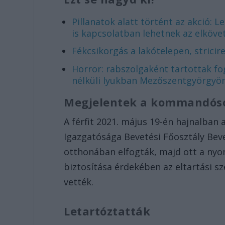
Pillanatok alatt történt az akció: L
is kapcsolatban lehetnek az elköve
Fékcsikorgás a lakótelepen, stricir
Horror: rabszolgaként tartottak fog
nélküli lyukban Mezőszentgyörgyön
Megjelentek a kommandós
A férfit 2021. május 19-én hajnalban
Igazgatósága Bevetési Főosztály Be
otthonában elfogták, majd ott a nyo
biztosítása érdekében az eltartási s
vették.
Letartóztatták