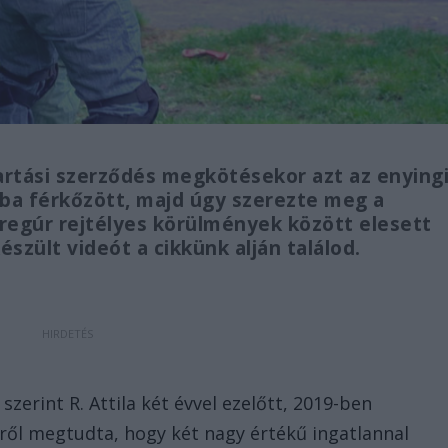
artási szerződés megkötésekor azt az enying
mába férkőzött, majd úgy szerezte meg a
regúr rejtélyes körülmények között elesett
észült videót a cikkünk alján találod.
erint R. Attila két évvel ezelőtt, 2019-ben
iről megtudta, hogy két nagy értékű ingatlannal