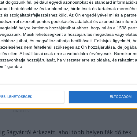
t dolgozunk fel, például egyedi azonosítókat és standard információk
tok várakozásra kényszerülnek, a menetidő 30-60
abott hirdetésekhez és tartalomhoz, hirdetések és tartalmak méréséhe
és szolgáltatásfejlesztéshez küld.
Az Ön engedélyével mi és a partne
dszerrel szerzett pontos geolokációs adatokat és azonosítási informác
megfelelő helyre kattintva hozzájárulhat ahhoz, hogy mi és a 1538 partne
Balaton környékén
 végezzünk. Másik lehetőségként a hozzájárulás megadása vagy elutasí
iókhoz juthat, és megváltoztathatja beállításait.
Felhívjuk figyelmét, 
a dőlt fák, villámcsapástól kidőlt kémények,
ezeléséhez nem feltétlenül szükséges az Ön hozzájárulása, de jogában 
zelés ellen. A beállításai csak erre a weboldalra érvényesek. Bármikor m
z ország főként déli-délnyugati részén, különösen a
isszavonhatja hozzájárulását, ha visszatér erre az oldalra, és rákattint a
m és Zala megyében – olvasható a
lem" gombra.
ÁBBI LEHETŐSÉGEK
ELFOGADOM
ig Ságvárról érkezett, ahol több helyen fák dőltek