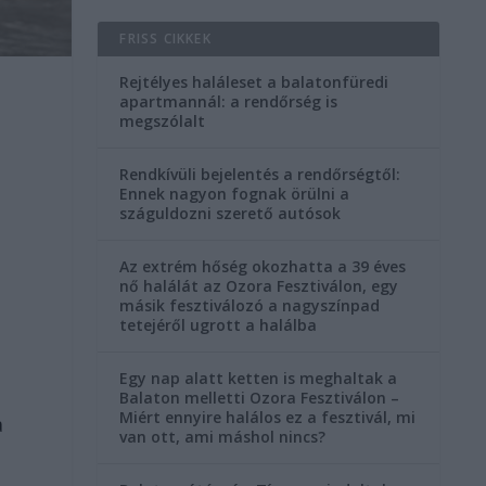
FRISS CIKKEK
Rejtélyes haláleset a balatonfüredi
apartmannál: a rendőrség is
megszólalt
Rendkívüli bejelentés a rendőrségtől:
Ennek nagyon fognak örülni a
száguldozni szerető autósok
Az extrém hőség okozhatta a 39 éves
nő halálát az Ozora Fesztiválon, egy
másik fesztiválozó a nagyszínpad
tetejéről ugrott a halálba
Egy nap alatt ketten is meghaltak a
Balaton melletti Ozora Fesztiválon –
Miért ennyire halálos ez a fesztivál, mi
a
van ott, ami máshol nincs?