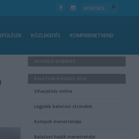
EPÜLÉSEK
KÖZLEKEDÉS
KOMPMENETREND
AKTUÁLIS IDŐJÁRÁS
n
BALATONI KISOKOS 2026
Viharjelzés online
Legjobb balatoni strandok
Kompok menetrendje
Balatoni hajók menetrendje