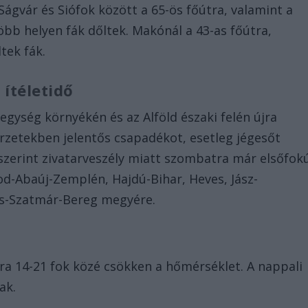
 Ságvár és Siófok között a 65-ös főútra, valamint a
bb helyen fák dőltek. Makónál a 43-as főútra,
tek fák.
ítéletidő
gység környékén és az Alföld északi felén újra
rzetekben jelentős csapadékot, esetleg jégesőt
s szerint zivatarveszély miatt szombatra már elsőfok
od-Abaúj-Zemplén, Hajdú-Bihar, Heves, Jász-
s-Szatmár-Bereg megyére.
lra 14-21 fok közé csökken a hőmérséklet. A nappali
ak.