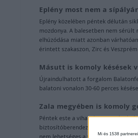
Eplény most nem a sípályár
Eplény közelében péntek délután sik
mozdonya. A balesetben nem sérült me
elhúzódása miatt azonban várhatóan 
érintett szakaszon, Zirc és Veszprém
Másutt is komoly késések v
Újraindulhatott a forgalom Balatonfe
balatoni vonalon 30-60 perces késése
Zala megyében is komoly g
Péntek este a viharok miatt Sávoly 
biztosítóberendezés, valamint a Sió
Mi és 1538 partnerei
nem lehetséges a vonatközlekedés. A