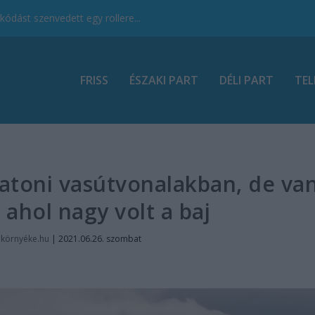
ódást szenvedett egy rollere...
FRISS
ÉSZAKI PART
DÉLI PART
TEL
alatoni vasútvonalakban, de va
 ahol nagy volt a baj
nkörnyéke.hu
|
2021.06.26. szombat