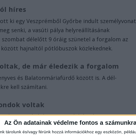
ól híres
lott ki egy Veszprémből Győrbe indult személyvona
g senki, a vasúti pálya helyreállításának
szombat délelőtt 9 óráig szünetel a forgalom az
 között hajnaltól pótlóbuszok közlekednek.
oltak, de már éledezik a forgalom
nyves és Balatonmáriafürdő között is. A dél-
kre kell számítani.
ondok voltak
és Zalaszentjakab között meghibásodott a
Az Ön adatainak védelme fontos a számunkr
fok-Nagykanizsa szakaszon áramellátási hiba miatt
nk tárolunk és/vagy férünk hozzá információkhoz egy eszközön, példáu
 szakemberek sokáig keresték a hiba pontos helyét