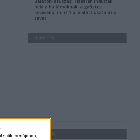
Balaton-átúszás: Tízezren indultak
neki a hullámoknak, a győztes
kevesebb, mint 1 óra alatt úszta át a
tavat
t
HIRDETÉS
a
HIRDETÉS
l sütik formájában,
,