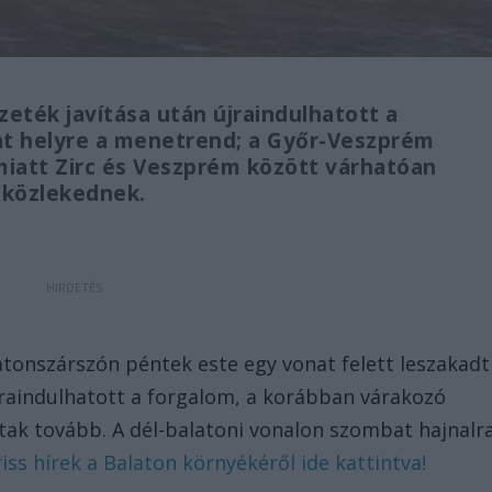
zeték javítása után újraindulhatott a
hat helyre a menetrend; a Győr-Veszprém
miatt Zirc és Veszprém között várhatóan
 közlekednek.
tonszárszón péntek este egy vonat felett leszakadt
újraindulhatott a forgalom, a korábban várakozó
tak tovább. A dél-balatoni vonalon szombat hajnalr
iss hírek a Balaton környékéről ide kattintva!