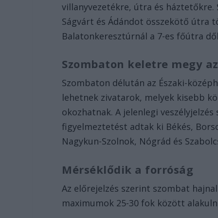
villanyvezetékre, útra és háztetőkre.
Ságvárt és Ádándot összekötő útra tö
Balatonkeresztúrnál a 7-es főútra dől
Szombaton keletre megy az 
Szombaton délután az Északi-középhe
lehetnek zivatarok, melyek kisebb kö
okozhatnak. A jelenlegi veszélyjelzé
figyelmeztetést adtak ki Békés, Bors
Nagykun-Szolnok, Nógrád és Szabolc
Mérséklődik a forróság
Az előrejelzés szerint szombat hajna
maximumok 25-30 fok között alakuln