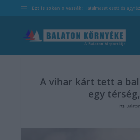
Ezt is sokan olvassák:
Hatalmasat esett és agyrázk
A vihar kárt tett a b
egy térség,
Írta:
Balato