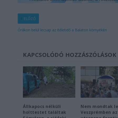
ELŐZŐ
Órákon belül lecsap az ítéletidő a Balaton környékén
KAPCSOLÓDÓ HOZZÁSZÓLÁSOK
Állkapocs nélküli
Nem mondtak l
holttestet találtak
Veszprémben az