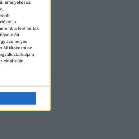
at, amelyeket az
z,
reink
iókat is
reink a fent leírtak
tása előtt
hogy személyes
áll tiltakozni az
egváltoztathatja a
z oldal alján