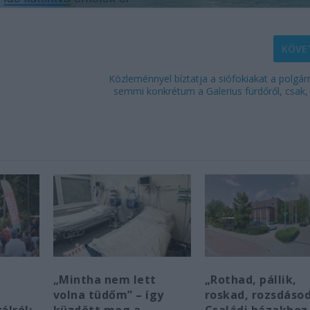
KÖVE
Közleménnyel bíztatja a siófokiakat a polgá
semmi konkrétum a Galerius fürdőről, csak
e
„Mintha nem lett
„Rothad, pállik,
volna tüdőm” – így
roskad, rozsdásod