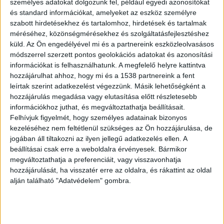
erőre kapott volna, januárban a
Borsnak
már a
személyes adatokat dolgozunk fel, például egyedi azonosítókat
és standard információkat, amelyeket az eszköz személyre
visszatérésről beszélt, s hogy folyton a Benkő
szabott hirdetésekhez és tartalomhoz, hirdetések és tartalmak
Lacival váltott szavai csengenek a fülébe: hogy
méréséhez, közönségmérésekhez és szolgáltatásfejlesztéshez
küld.
Az Ön engedélyével mi és a partnereink eszközleolvasásos
történjen bármelyikükkel bármi, az Omegának
módszerrel szerzett pontos geolokációs adatokat és azonosítási
tovább kell élnie. Az énekes szavaiból tehát újra
információkat is felhasználhatunk. A megfelelő helyre kattintva
hozzájárulhat ahhoz, hogy mi és a 1538 partnereink a fent
az együttes mottója, az „életfogytig rock’n’roll”
leírtak szerint adatkezelést végezzünk. Másik lehetőségként a
hallatszott ki.
hozzájárulás megadása vagy elutasítása előtt részletesebb
információkhoz juthat, és megváltoztathatja beállításait.
Felhívjuk figyelmét, hogy személyes adatainak bizonyos
A mostani interjú
kezeléséhez nem feltétlenül szükséges az Ön hozzájárulása, de
jogában áll tiltakozni az ilyen jellegű adatkezelés ellen. A
A Kossuth- és Liszt Ferenc-díjas énekes megrázó
beállításai csak erre a weboldalra érvényesek. Bármikor
interjút adott a ma megjelent Ripost7-nek, és
megváltoztathatja a preferenciáit, vagy visszavonhatja
elárulta: bármennyire is nagy benne az
hozzájárulását, ha visszatér erre az oldalra, és rákattint az oldal
alján található "Adatvédelem" gombra.
életigenlés, látva társai tragédiáját az elmúlás
gondolata 78 évesen az ő tudatába is
beférkőzött már. Éppen emiatt már megtervezte