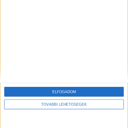
KAPCSOLÓDÓ HOZZÁSZÓLÁSOK
ELFOGADOM
A nyári főszezon kezdetére elkészül a
TOVÁBBI LEHETŐSÉGEK
villamosított Szabadbattyán-Balatonfüred
vasúti szakasz