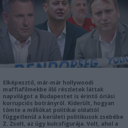
Elképesztő, már-már hollywoodi
maffiafilmekbe illő részletek láttak
napvilágot a Budapestet is érintő óriási
korrupciós botrányról. Kiderült, hogyan
tömte a milliókat politikai oldaltól
függetlenül a kerületi politikusok zsebébe
Z. Zsolt, az ügy kulcsfigurája. Volt, ahol a