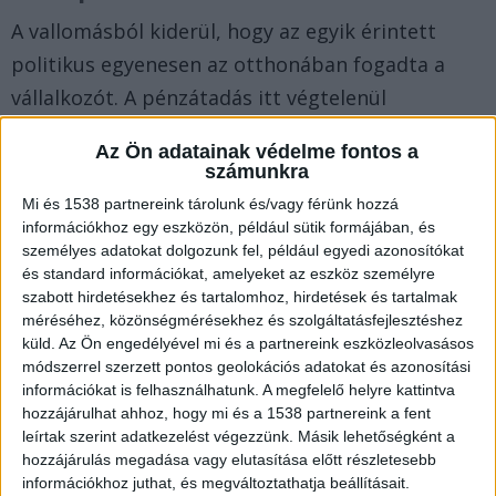
A vallomásból kiderül, hogy az egyik érintett
politikus egyenesen az otthonában fogadta a
vállalkozót. A pénzátadás itt végtelenül
egyszerűen zajlott: miközben a kanapén ülve
Az Ön adatainak védelme fontos a
beszélgettek, a vállalkozó diszkréten a párna alá
számunkra
csúsztatta a készpénzzel teli borítékot. Egy
Mi és 1538 partnereink tárolunk és/vagy férünk hozzá
másik politikusnál – akivel a legjobb viszonyban
információkhoz egy eszközön, például sütik formájában, és
személyes adatokat dolgozunk fel, például egyedi azonosítókat
volt – még ennél is tovább mentek: a politikus
és standard információkat, amelyeket az eszköz személyre
otthonában egy falba épített széf rejtette a
szabott hirdetésekhez és tartalomhoz, hirdetések és tartalmak
méréséhez, közönségmérésekhez és szolgáltatásfejlesztéshez
kenőpénzt, sőt, egy papírlapon pontos
küld.
Az Ön engedélyével mi és a partnereink eszközleolvasásos
nyilvántartást is vezettek a kapott összegekről.
módszerrel szerzett pontos geolokációs adatokat és azonosítási
információkat is felhasználhatunk. A megfelelő helyre kattintva
A Balatonkörnyéke.hu legfrissebb híreit ide
hozzájárulhat ahhoz, hogy mi és a 1538 partnereink a fent
kattintva éred el. A Facebookon már 26 ezernél is
leírtak szerint adatkezelést végezzünk. Másik lehetőségként a
többen követnek minket, az erősebb napokon mi
hozzájárulás megadása vagy elutasítása előtt részletesebb
információkhoz juthat, és megváltoztathatja beállításait.