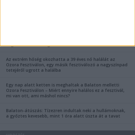
FRISS CIKKEK
Rejtélyes haláleset a balatonfüredi apartmannál: a
rendőrség is megszólalt
Rendkívüli bejelentés a rendőrségtől: Ennek nagyon
fognak örülni a száguldozni szerető autósok
Az extrém hőség okozhatta a 39 éves nő halálát az
Ozora Fesztiválon, egy másik fesztiválozó a nagyszínpad
tetejéről ugrott a halálba
Egy nap alatt ketten is meghaltak a Balaton melletti
Ozora Fesztiválon – Miért ennyire halálos ez a fesztivál,
mi van ott, ami máshol nincs?
Balaton-átúszás: Tízezren indultak neki a hullámoknak,
a győztes kevesebb, mint 1 óra alatt úszta át a tavat