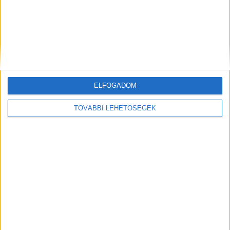
illusztráció, Adobe AI mesterséges intelligencia
felhasználásával készült
ELFOGADOM
TOVÁBBI LEHETŐSÉGEK
MEGOSZTÁS: