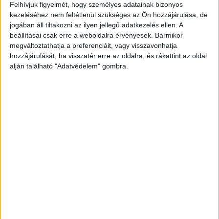
vagyunk a Balaton vezető hírportálja.
Felhívjuk figyelmét, hogy személyes adatainak bizonyos
kezeléséhez nem feltétlenül szükséges az Ön hozzájárulása, de
A budai hotel vécéjének titka
jogában áll tiltakozni az ilyen jellegű adatkezelés ellen. A
beállításai csak erre a weboldalra érvényesek. Bármikor
A sztori legbizarrabb helyszíne egy elegáns budai
megváltoztathatja a preferenciáit, vagy visszavonhatja
hozzájárulását, ha visszatér erre az oldalra, és rákattint az oldal
hotel, amely Z. Zsolt baráti köréhez tartozott.
alján található "Adatvédelem" gombra.
Miután a vállalkozó megijedt a lebukástól, itt
vezetett be igazi „konspiratív” módszereket. A
menetrend a következő volt: belépett a hotel
folyosóján található férfi vécébe, ott is a
jobboldali fülkébe. A vécécsésze mögötti
ablakpárkányra tette le az aktuális, 8-10-15 millió
forintos összeget (néha zacskóban, néha csak
úgy magában), majd a csomagot gondosan
körberakta vécépapír-tekercsekkel, hogy a
takarítók ne szúrják ki azonnal. A fülkét kulcsra