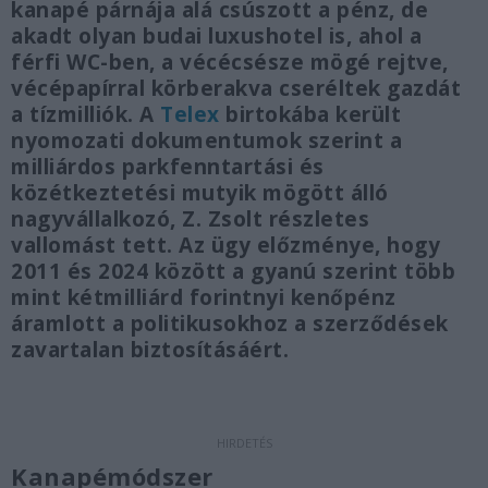
kanapé párnája alá csúszott a pénz, de
akadt olyan budai luxushotel is, ahol a
férfi WC-ben, a vécécsésze mögé rejtve,
vécépapírral körberakva cseréltek gazdát
a tízmilliók. A
Telex
birtokába került
nyomozati dokumentumok szerint a
milliárdos parkfenntartási és
közétkeztetési mutyik mögött álló
nagyvállalkozó, Z. Zsolt részletes
vallomást tett. Az ügy előzménye, hogy
2011 és 2024 között a gyanú szerint több
mint kétmilliárd forintnyi kenőpénz
áramlott a politikusokhoz a szerződések
zavartalan biztosításáért.
Kanapémódszer