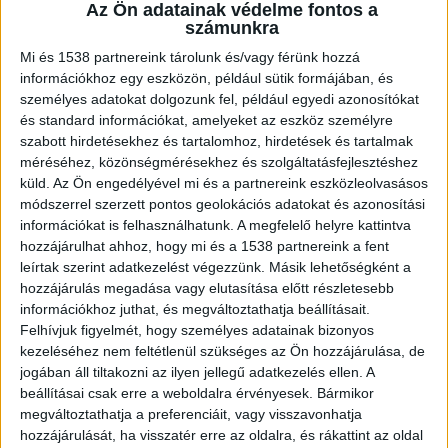
Az Ön adatainak védelme fontos a
épült kőből, 2016-tól folyamatosan újítják fel, két
számunkra
melléképületen a nádtetőt kicserélték. A
Mi és 1538 partnereink tárolunk és/vagy férünk hozzá
közösségi tereket, az éttermet és a bárt teljes
információkhoz egy eszközön, például sütik formájában, és
személyes adatokat dolgozunk fel, például egyedi azonosítókat
körűen felújították és jelenleg is üzemelnek. A
és standard információkat, amelyeket az eszköz személyre
kastélyhoz tartozó telek területe 5189
szabott hirdetésekhez és tartalomhoz, hirdetések és tartalmak
négyzetméter –
írja
az Ingatlanbazár.
méréséhez, közönségmérésekhez és szolgáltatásfejlesztéshez
küld.
Az Ön engedélyével mi és a partnereink eszközleolvasásos
módszerrel szerzett pontos geolokációs adatokat és azonosítási
Íme, a részletek
információkat is felhasználhatunk. A megfelelő helyre kattintva
hozzájárulhat ahhoz, hogy mi és a 1538 partnereink a fent
A főépület 25 darab önálló, saját fürdőszobával
leírtak szerint adatkezelést végezzünk. Másik lehetőségként a
rendelkező lakóegységgel, a földszinten
hozzájárulás megadása vagy elutasítása előtt részletesebb
információkhoz juthat, és megváltoztathatja beállításait.
recepcióval és felújított, üzemelő bárral, kis
Felhívjuk figyelmét, hogy személyes adatainak bizonyos
részen alápincézett, emelettel és beépített
kezeléséhez nem feltétlenül szükséges az Ön hozzájárulása, de
jogában áll tiltakozni az ilyen jellegű adatkezelés ellen. A
tetőtérrel rendelkezik. A nyugati melléképület
beállításai csak erre a weboldalra érvényesek. Bármikor
földszinten étteremnek van kialakítva, korszerű
megváltoztathatja a preferenciáit, vagy visszavonhatja
hozzájárulását, ha visszatér erre az oldalra, és rákattint az oldal
kiszolgáló helyiségekkel, tetőtere részlegesen