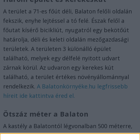
A terület a 71-es főút déli, Balaton felőli oldalán
fekszik, enyhe lejtéssel a tó felé. Észak felől a
főutat kísérő bicikliút, nyugatról egy bekötőút
határolja, déli és keleti oldalán mezőgazdasági
területek. A területen 3 különálló épület
található, melyek egy délfelé nyitott udvart
zárnak körül. Az udvaron egy kerekes kút
található, a terület értékes növényállománnyal
rendelkezik.
A Balatonkörnyéke.hu legfrissebb
híreit ide kattintva éred el.
Ötszáz méter a Balaton
A kastély a Balatontól légvonalban 500 méterre,
a strandtól 1 kilométerre található. 1870-ben