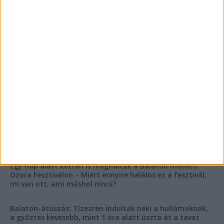
FRISS CIKKEK
Rejtélyes haláleset a balatonfüredi apartmannál: a
rendőrség is megszólalt
Rendkívüli bejelentés a rendőrségtől: Ennek nagyon
fognak örülni a száguldozni szerető autósok
Az extrém hőség okozhatta a 39 éves nő halálát az
Ozora Fesztiválon, egy másik fesztiválozó a nagyszínpad
tetejéről ugrott a halálba
Egy nap alatt ketten is meghaltak a Balaton melletti
Ozora Fesztiválon – Miért ennyire halálos ez a fesztivál,
mi van ott, ami máshol nincs?
Balaton-átúszás: Tízezren indultak neki a hullámoknak,
a győztes kevesebb, mint 1 óra alatt úszta át a tavat