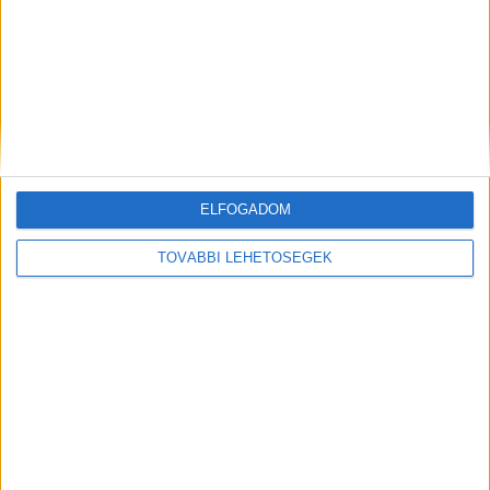
ELŐZŐ
KÖVETKEZŐ
Boltba indult a 91 éves
„Nem veszek tudomást a
balatonboglári férfi, de azóta
betegségemről, mert különben
sem adott életjelet magáról
nem tudom legyőzni” – a
Balatonhoz ezer szállal kötődő
Reviczky Gábor továbbra is
ELFOGADOM
harcol a prosztatarákkal
TOVÁBBI LEHETŐSÉGEK
KAPCSOLÓDÓ HOZZÁSZÓLÁSOK