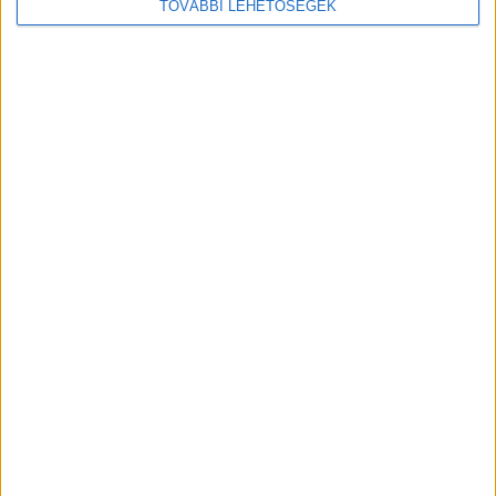
TOVÁBBI LEHETŐSÉGEK
178900 Ft halvédelmi bírság volt a csúcs 2020-
ban a Balatonnál, kőgazdagok is visszaéltek a
járványhelyzettel