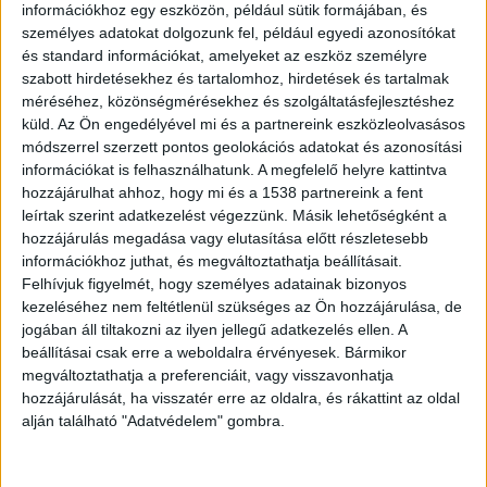
információkhoz egy eszközön, például sütik formájában, és
kattintva éred el.
személyes adatokat dolgozunk fel, például egyedi azonosítókat
és standard információkat, amelyeket az eszköz személyre
Balatonlellén keresik a vitorlásokat
szabott hirdetésekhez és tartalomhoz, hirdetések és tartalmak
méréséhez, közönségmérésekhez és szolgáltatásfejlesztéshez
küld.
Az Ön engedélyével mi és a partnereink eszközleolvasásos
módszerrel szerzett pontos geolokációs adatokat és azonosítási
információkat is felhasználhatunk. A megfelelő helyre kattintva
hozzájárulhat ahhoz, hogy mi és a 1538 partnereink a fent
leírtak szerint adatkezelést végezzünk. Másik lehetőségként a
hozzájárulás megadása vagy elutasítása előtt részletesebb
információkhoz juthat, és megváltoztathatja beállításait.
Felhívjuk figyelmét, hogy személyes adatainak bizonyos
kezeléséhez nem feltétlenül szükséges az Ön hozzájárulása, de
jogában áll tiltakozni az ilyen jellegű adatkezelés ellen. A
beállításai csak erre a weboldalra érvényesek. Bármikor
megváltoztathatja a preferenciáit, vagy visszavonhatja
hozzájárulását, ha visszatér erre az oldalra, és rákattint az oldal
alján található "Adatvédelem" gombra.