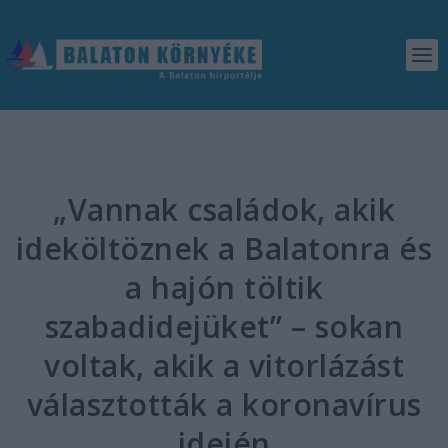
„Vannak családok, akik
ideköltöznek a Balatonra és
a hajón töltik
szabadidejüket” – sokan
voltak, akik a vitorlázást
választották a koronavírus
idején