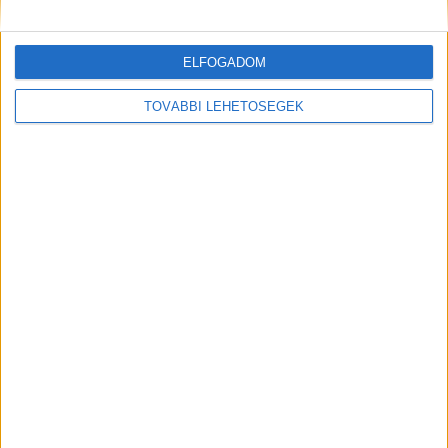
ELFOGADOM
TOVÁBBI LEHETŐSÉGEK
A kánikula majdnem felforralta a Balatont és a
Velencei-tavat: 29 fokos mindkét tó vize