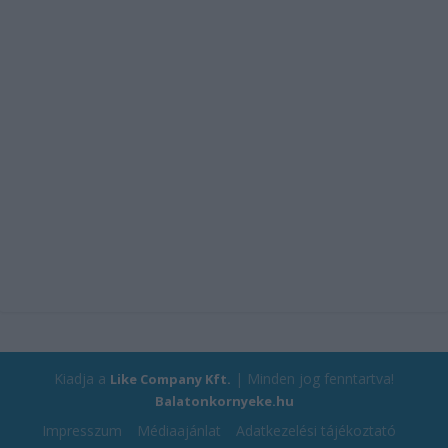
Kiadja a
| Minden jog fenntartva!
Like Company Kft.
Balatonkornyeke.hu
Impresszum
Médiaajánlat
Adatkezelési tájékoztató