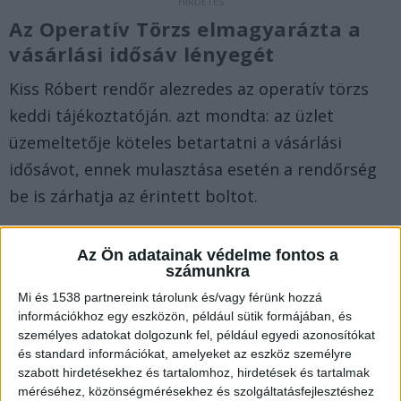
Az Operatív Törzs elmagyarázta a
vásárlási idősáv lényegét
Kiss Róbert rendőr alezredes az operatív törzs
keddi tájékoztatóján. azt mondta: az üzlet
üzemeltetője köteles betartatni a vásárlási
idősávot, ennek mulasztása esetén a rendőrség
be is zárhatja az érintett boltot.
Szabályszegők
Az Ön adatainak védelme fontos a
számunkra
Több helyen is megszegték a nyitvatartási
Mi és 1538 partnereink tárolunk és/vagy férünk hozzá
szabályokat, két vendéglátóhelyet ideiglenesen
információkhoz egy eszközön, például sütik formájában, és
bezártak, eddig összesen 73-at. A kijárási tilalom
személyes adatokat dolgozunk fel, például egyedi azonosítókat
és standard információkat, amelyeket az eszköz személyre
megszegése miatt 324-szer intézkedtek.
szabott hirdetésekhez és tartalomhoz, hirdetések és tartalmak
méréséhez, közönségmérésekhez és szolgáltatásfejlesztéshez