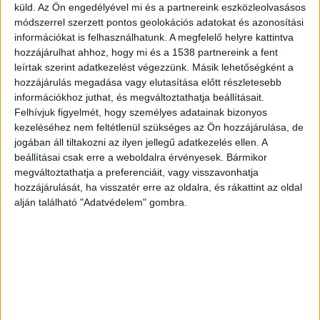
Müller Cecília számokat ismertetett
küld.
Az Ön engedélyével mi és a partnereink eszközleolvasásos
módszerrel szerzett pontos geolokációs adatokat és azonosítási
Az országos tiszti főorvos jelezte: településeink
információkat is felhasználhatunk. A megfelelő helyre kattintva
hozzájárulhat ahhoz, hogy mi és a 1538 partnereink a fent
91 százalékában jelen van igazolt fertőzött
leírtak szerint adatkezelést végezzünk. Másik lehetőségként a
személy. Az aktív fertőzöttek megoszlásáról is
hozzájárulás megadása vagy elutasítása előtt részletesebb
információkhoz juthat, és megváltoztathatja beállításait.
beszélt, részletezve a megyei számokat.
Felhívjuk figyelmét, hogy személyes adatainak bizonyos
kezeléséhez nem feltétlenül szükséges az Ön hozzájárulása, de
Balatoni adatok
jogában áll tiltakozni az ilyen jellegű adatkezelés ellen. A
beállításai csak erre a weboldalra érvényesek. Bármikor
A Balatonhoz kapcsolódó megyékben összesen
megváltoztathatja a preferenciáit, vagy visszavonhatja
hozzájárulását, ha visszatér erre az oldalra, és rákattint az oldal
11213 koronavírustsal fertőzött és egyben
alján található "Adatvédelem" gombra.
fertőző beteg van. Veszprém megyében 5430
ember, Zala megyében 3360 ember és Somogy
megyében 2423 beteget tartanak nyilván.
Tömeges tesztelés