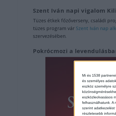
Szent Iván napi vigalom Kil
Tüzes étkek főzőverseny, családi pro
tüzes program vár
Szent Iván nap alk
szervezésében.
Pokrócmozi a levendulásba
Mi és 1538 partnerei
és személyes adatoka
eszköz személyre sz
közönségmérésekhez 
eszközleolvasásos mó
felhasználhatunk. A 
szerint adatkezelést
részletesebb informác