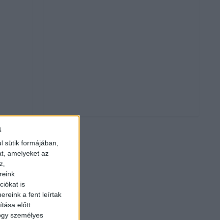
a
l sütik formájában,
at, amelyeket az
z,
reink
iókat is
reink a fent leírtak
tása előtt
hogy személyes