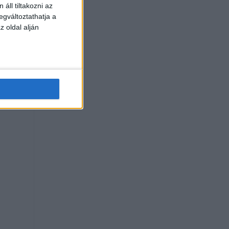
áll tiltakozni az
egváltoztathatja a
z oldal alján