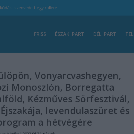
ódást szenvedett egy rollere...
FRISS
ÉSZAKI PART
DÉLI PART
TEL
fülöpön, Vonyarcvashegyen,
ozi Monoszlón, Borregatta
lföld, Kézműves Sörfesztivál,
jszakája, levendulaszüret és
 program a hétvégére
mos Mónika
|
2022.06.24. péntek