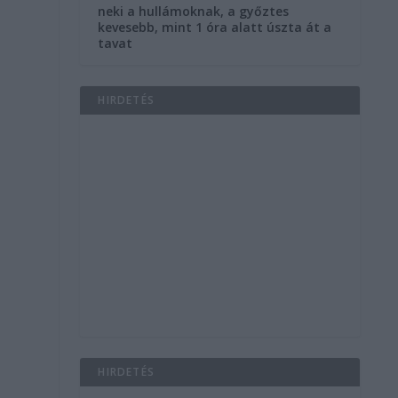
neki a hullámoknak, a győztes
j
kevesebb, mint 1 óra alatt úszta át a
tavat
HIRDETÉS
HIRDETÉS