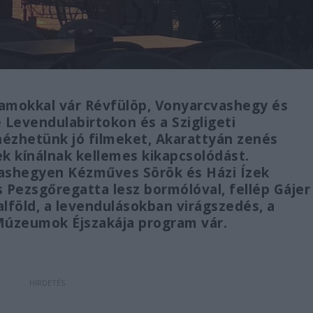
ramokkal vár Révfülöp, Vonyarcvashegy és
 Levendulabirtokon és a Szigligeti
 nézhetünk jó filmeket, Akarattyán zenés
ek kínálnak kellemes kikapcsolódást.
vashegyen Kézműves Sörök és Házi Ízek
Pezsgőregatta lesz bormólóval, fellép Gájer
Dalföld, a levendulásokban virágszedés, a
Múzeumok Éjszakája program vár.