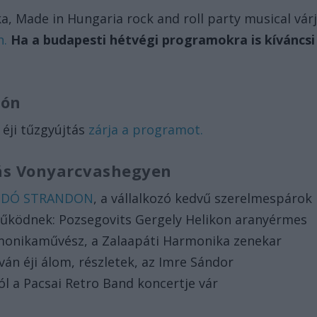
a, Made in Hungaria rock and roll party musical vár
n.
Ha a budapesti hétvégi programokra is kíváncsi
lón
 éji tűzgyújtás
zárja a programot.
tás Vonyarcvashegyen
LIDÓ STRANDON
, a vállalkozó kedvű szerelmespárok
eműködnek: Pozsegovits Gergely Helikon aranyérmes
onikaművész, a Zalaapáti Harmonika zenekar
Iván éji álom, részletek, az Imre Sándor
ól a Pacsai Retro Band koncertje vár