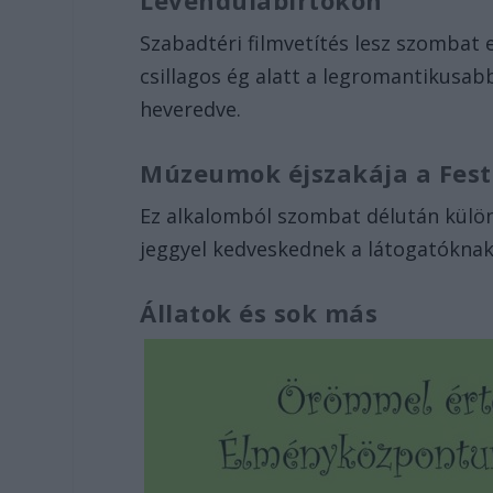
Levendulabirtokon
Szabadtéri filmvetítés lesz szombat
csillagos ég alatt a legromantikusab
heveredve.
Múzeumok éjszakája a Fest
Ez alkalomból szombat délután külö
jeggyel kedveskednek a látogatóknak
Állatok és sok más