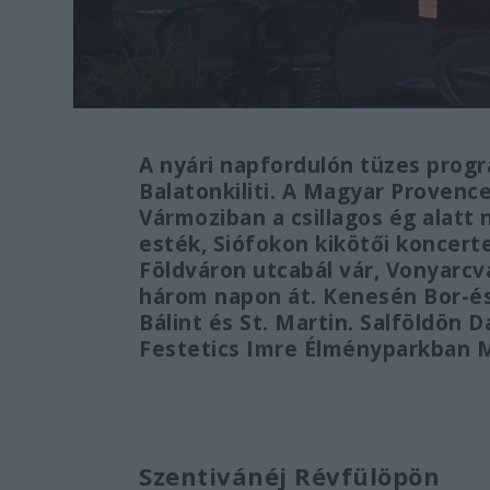
A nyári napfordulón tüzes prog
Balatonkiliti. A Magyar Provence
Vármoziban a csillagos ég alatt
esték, Siófokon kikötői koncert
Földváron utcabál vár, Vonyarc
három napon át. Kenesén Bor-és 
Bálint és St. Martin. Salföldön 
Festetics Imre Élményparkban 
Szentivánéj Révfülöpön