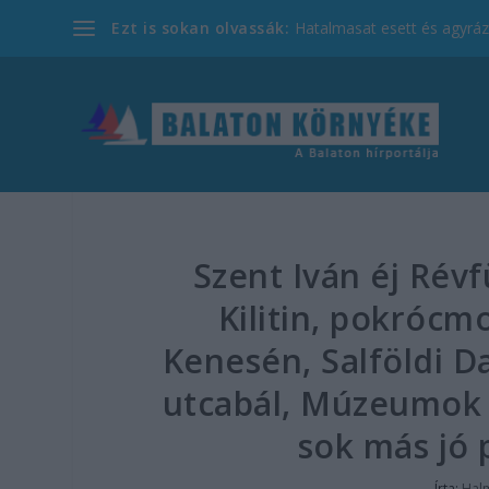
Ezt is sokan olvassák:
Hatalmasat esett és agyrázk
Szent Iván éj Rév
Kilitin, pokrócm
Kenesén, Salföldi Da
utcabál, Múzeumok É
sok más jó
Írta:
Hal