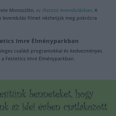
 este Monoszlón,
az illatozó levendulásban
. A
b levendulás filmet nézhetjük meg pokrócra
etics Imre Élményparkban
nleges családi programokkal és kedvezményes
 a Festetics Imre Élményparkban.