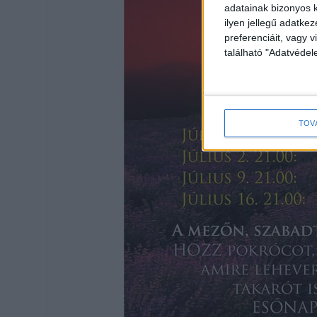
adatainak bizonyos k
ilyen jellegű adatke
preferenciáit, vagy v
található "Adatvéde
TOV