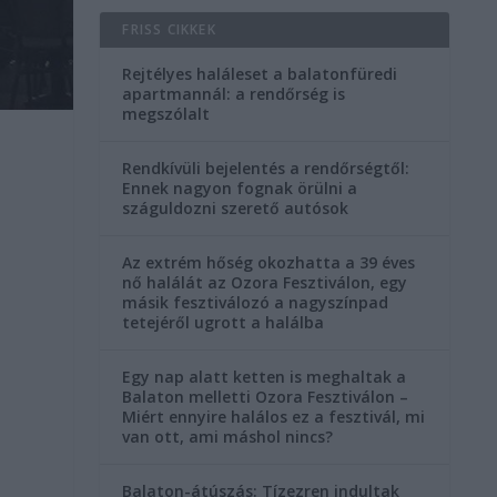
FRISS CIKKEK
Rejtélyes haláleset a balatonfüredi
apartmannál: a rendőrség is
megszólalt
Rendkívüli bejelentés a rendőrségtől:
Ennek nagyon fognak örülni a
száguldozni szerető autósok
Az extrém hőség okozhatta a 39 éves
nő halálát az Ozora Fesztiválon, egy
másik fesztiválozó a nagyszínpad
tetejéről ugrott a halálba
Egy nap alatt ketten is meghaltak a
Balaton melletti Ozora Fesztiválon –
Miért ennyire halálos ez a fesztivál, mi
van ott, ami máshol nincs?
Balaton-átúszás: Tízezren indultak