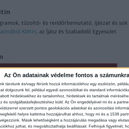
itin
gramok, tűzoltó- és rendőrbemutató, íjászat és sok
almából Kilitin
, az Íjász és Szabadidő Egyesület
n
Az Ön adatainak védelme fontos a számunkr
nk tárolunk és/vagy férünk hozzá információkhoz egy eszközön, példáu
t dolgozunk fel, például egyedi azonosítókat és standard információk
abott hirdetésekhez és tartalomhoz, hirdetések és tartalmak méréséhe
és szolgáltatásfejlesztéshez küld.
Az Ön engedélyével mi és a partne
dszerrel szerzett pontos geolokációs adatokat és azonosítási informác
megfelelő helyre kattintva hozzájárulhat ahhoz, hogy mi és a 1538 partne
 végezzünk. Másik lehetőségként a hozzájárulás megadása vagy elutasí
iókhoz juthat, és megváltoztathatja beállításait.
Felhívjuk figyelmét, 