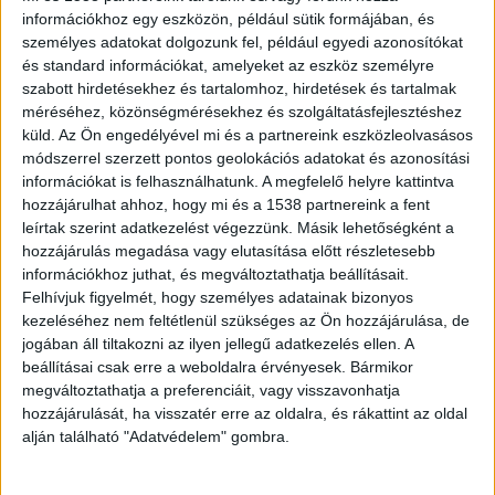
Balatonkörnyéke.hu legfrissebb híreit ide
információkhoz egy eszközön, például sütik formájában, és
kattintva éred el. A Facebookon már 26 ezernél is
személyes adatokat dolgozunk fel, például egyedi azonosítókat
és standard információkat, amelyeket az eszköz személyre
többen követnek minket, az erősebb napokon mi
szabott hirdetésekhez és tartalomhoz, hirdetések és tartalmak
vagyunk a Balaton vezető hírportálja.
méréséhez, közönségmérésekhez és szolgáltatásfejlesztéshez
küld.
Az Ön engedélyével mi és a partnereink eszközleolvasásos
módszerrel szerzett pontos geolokációs adatokat és azonosítási
Nem magánbirtok!
információkat is felhasználhatunk. A megfelelő helyre kattintva
hozzájárulhat ahhoz, hogy mi és a 1538 partnereink a fent
„A természet nem profit, a Balaton nem
leírtak szerint adatkezelést végezzünk. Másik lehetőségként a
magánbirtok! Nem nézhetjük tétlenül, hogy a
hozzájárulás megadása vagy elutasítása előtt részletesebb
nap 24 órájában zajló, gátlástalan építkezések
információkhoz juthat, és megváltoztathatja beállításait.
Felhívjuk figyelmét, hogy személyes adatainak bizonyos
végleg elpusztítsák azt, ami mindannyiunké” – áll
kezeléséhez nem feltétlenül szükséges az Ön hozzájárulása, de
a szervezők felhívásában.
jogában áll tiltakozni az ilyen jellegű adatkezelés ellen. A
beállításai csak erre a weboldalra érvényesek. Bármikor
megváltoztathatja a preferenciáit, vagy visszavonhatja
Párbeszédet és ígéreteket
hozzájárulását, ha visszatér erre az oldalra, és rákattint az oldal
követelnek
alján található "Adatvédelem" gombra.
A demonstráció 2026. június 13. (szombat) 16:00