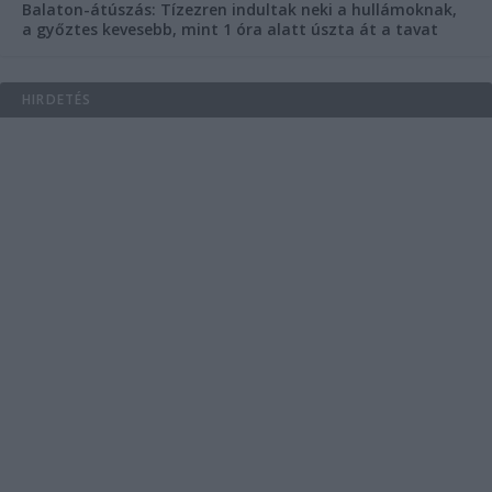
Balaton-átúszás: Tízezren indultak neki a hullámoknak,
a győztes kevesebb, mint 1 óra alatt úszta át a tavat
HIRDETÉS