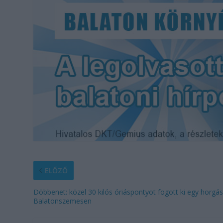
ELŐZŐ
Döbbenet: közel 30 kilós óriáspontyot fogott ki egy horgá
Balatonszemesen