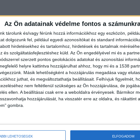
Az Ön adatainak védelme fontos a számunkr
elző LED lámpákra figyelni, ugyanis könnyen
nk tárolunk és/vagy férünk hozzá információkhoz egy eszközön, példáu
is lesz elrendelve. A viharjelzés aktuális állását a
t dolgozunk fel, például egyedi azonosítókat és standard információk
ján
bármikor megnézheted, az alábbi térképünk ot
abott hirdetésekhez és tartalomhoz, hirdetések és tartalmak méréséhe
és szolgáltatásfejlesztéshez küld.
Az Ön engedélyével mi és a partne
dszerrel szerzett pontos geolokációs adatokat és azonosítási informác
megfelelő helyre kattintva hozzájárulhat ahhoz, hogy mi és a 1538 partne
 végezzünk. Másik lehetőségként a hozzájárulás megadása vagy elutasí
iókhoz juthat, és megváltoztathatja beállításait.
Felhívjuk figyelmét, 
ezeléséhez nem feltétlenül szükséges az Ön hozzájárulása, de jogában 
zelés ellen. A beállításai csak erre a weboldalra érvényesek. Bármikor m
isszavonhatja hozzájárulását, ha visszatér erre az oldalra, és rákattint a
lem" gombra.
ÁBBI LEHETŐSÉGEK
ELFOGADOM