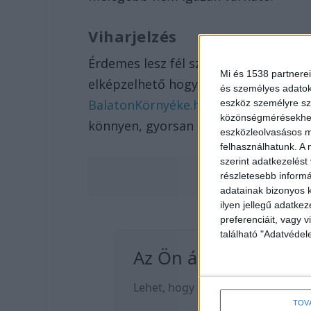
Viharjelzés
Érdemes lesz fél szemünkkel a viharj
Mi és 1538 partnerei
elképzelhető hogy viharjelzési fokozat 
és személyes adatoka
BalatonKörnyéke.hu hírportál címlap
eszköz személyre sz
közönségmérésekhez 
könnyen, gyorsan elérhető.
eszközleolvasásos mó
felhasználhatunk. A 
szerint adatkezelést
részletesebb informác
adatainak bizonyos k
ilyen jellegű adatke
preferenciáit, vagy v
található "Adatvéde
TOV