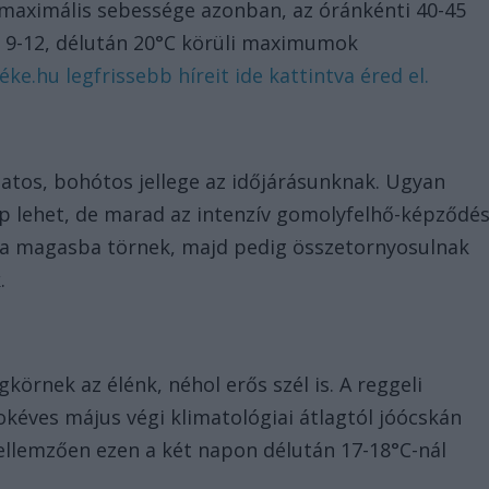
 maximális sebessége azonban, az óránkénti 40-45
l 9-12, délután 20°C körüli maximumok
ke.hu legfrissebb híreit ide kattintva éred el.
atos, bohótos jellege az időjárásunknak. Ugyan
 lehet, de marad az intenzív gomolyfelhő-képződés
 a magasba törnek, majd pedig összetornyosulnak
.
örnek az élénk, néhol erős szél is. A reggeli
okéves május végi klimatológiai átlagtól jóócskán
ellemzően ezen a két napon délután 17-18°C-nál