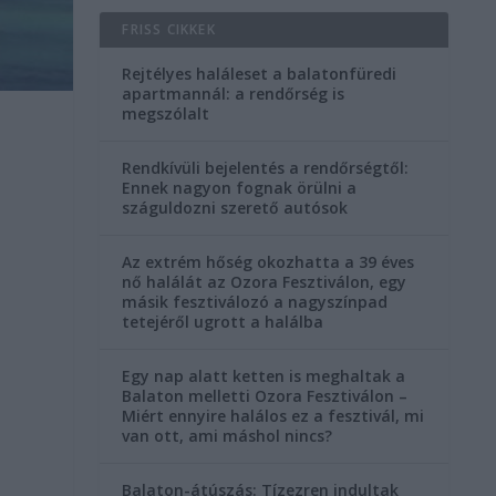
FRISS CIKKEK
Rejtélyes haláleset a balatonfüredi
apartmannál: a rendőrség is
megszólalt
Rendkívüli bejelentés a rendőrségtől:
Ennek nagyon fognak örülni a
száguldozni szerető autósok
Az extrém hőség okozhatta a 39 éves
nő halálát az Ozora Fesztiválon, egy
másik fesztiválozó a nagyszínpad
tetejéről ugrott a halálba
Egy nap alatt ketten is meghaltak a
Balaton melletti Ozora Fesztiválon –
Miért ennyire halálos ez a fesztivál, mi
van ott, ami máshol nincs?
Balaton-átúszás: Tízezren indultak