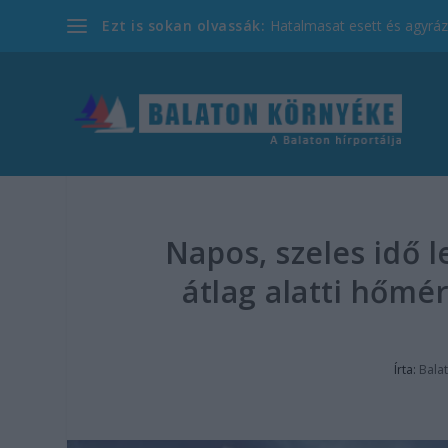
Ezt is sokan olvassák:
Hatalmasat esett és agyrázk
Napos, szeles idő l
átlag alatti hőmé
Írta:
Bala