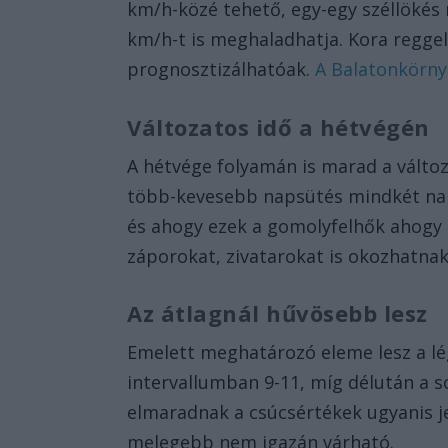
km/h-közé tehető, egy-egy széllökés
km/h-t is meghaladhatja. Kora regge
prognosztizálhatóak.
A Balatonkörnyé
Változatos idő a hétvégén
A hétvége folyamán is marad a változ
több-kevesebb napsütés mindkét nap
és ahogy ezek a gomolyfelhők ahogy
záporokat, zivatarokat is okozhatnak
Az átlagnál hűvösebb lesz
Emelett meghatározó eleme lesz a légk
intervallumban 9-11, míg délután a s
elmaradnak a csúcsértékek ugyanis j
melegebb nem igazán várható.