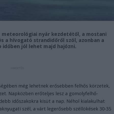
a meteorológiai nyár kezdetétől, a mostani
 a hívogató strandidőről szól, azonban a
 időben jól lehet majd hajózni.
rségében még lehetnek erősebben felhős körzetek,
őzet. Napközben erőteljes lesz a gomolyfelhő-
debb időszakokra kisüt a nap. Néhol kialakulhat
knyugati szél, a várt legerősebb széllökések 30-35