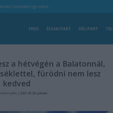
ódást szenvedett egy rollere...
FRISS
ÉSZAKI PART
DÉLI PART
TEL
esz a hétvégén a Balatonnál,
rséklettel, fürödni nem lesz
kedved
tonkörnyéke
|
2021.05.28. péntek