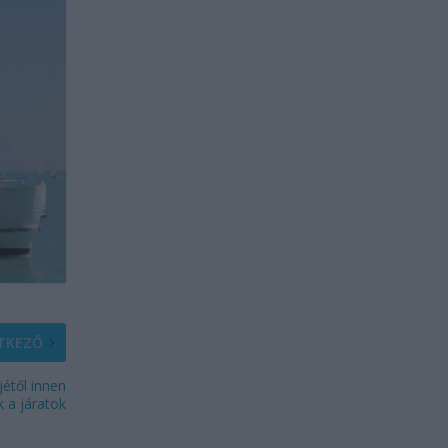
TKEZŐ
jétől innen
k a járatok