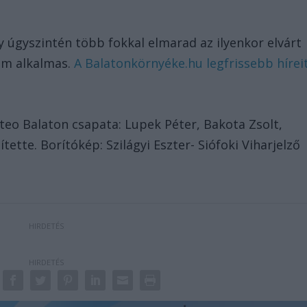
y úgyszintén több fokkal elmarad az ilyenkor elvárt
nem alkalmas.
A Balatonkörnyéke.hu legfrissebb hírei
eteo Balaton csapata: Lupek Péter, Bakota Zsolt,
tte. Borítókép: Szilágyi Eszter- Siófoki Viharjelző