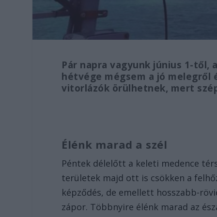
Pár napra vagyunk június 1-től, 
hétvége mégsem a jó melegről és
vitorlázók örülhetnek, mert szép
Élénk marad a szél
Péntek délelőtt a keleti medence té
területek majd ott is csökken a felh
képződés, de emellett hosszabb-rövi
zápor. Többnyire élénk marad az észa