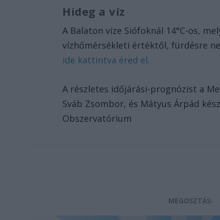
Hideg a víz
A Balaton vize Siófoknál 14°C-os, mel
vízhőmérsékleti értéktől, fürdésre 
ide kattintva éred el.
A részletes időjárási-prognózist a M
Sváb Zsombor, és Mátyus Árpád készíte
Obszervatórium
MEGOSZTÁS: