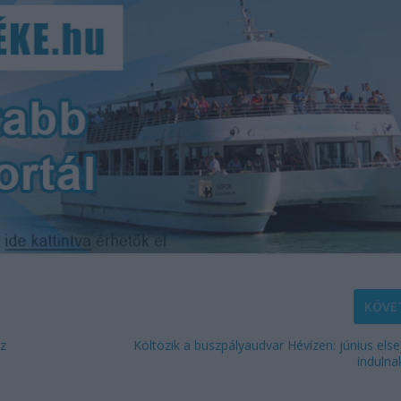
KÖVE
sz
Költözik a buszpályaudvar Hévízen: június else
indulna