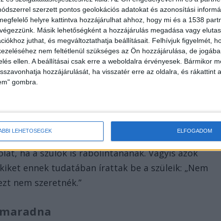
 utolsó két évfolyamon a diákok továbbra is
dszerrel szerzett pontos geolokációs adatokat és azonosítási informác
ölcstant, egyébként általánossá válna az iskolában a
megfelelő helyre kattintva hozzájárulhat ahhoz, hogy mi és a 1538 partne
 végezzünk. Másik lehetőségként a hozzájárulás megadása vagy elutasí
iókhoz juthat, és megváltoztathatja beállításait.
Felhívjuk figyelmét, 
ezeléséhez nem feltétlenül szükséges az Ön hozzájárulása, de jogában 
zelés ellen. A beállításai csak erre a weboldalra érvényesek. Bármikor m
isszavonhatja hozzájárulását, ha visszatér erre az oldalra, és rákattint a
lem" gombra.
oltabbak
ntén jelezte, hogy fenntartásába venné az iskolát, d
ÁBBI LEHETŐSÉGEK
ELFOGADOM
atalmazására is szükség van. Az egyházközség
lát, ha a szülők is rábólintanának. Vagyis azok
kiket ennek tudatában írattak be a szüleik: „Nem
ezt nem szeretnék.”
a maradna