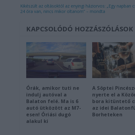
Kikészült az oltásoktól az enyingi háziorvos: „Egy napban 
24 óra van, nincs mikor oltanom” – mondta
KAPCSOLÓDÓ HOZZÁSZÓLÁSOK
Órák, amikor tuti ne
A Söptei Pincész
indulj autóval a
nyerte el a Köz
Balaton felé. Ma is 6
bora kitüntető 
autó ütközött az M7-
az idei Balatonf
esen! Óriási dugó
Borheteken
alakul ki