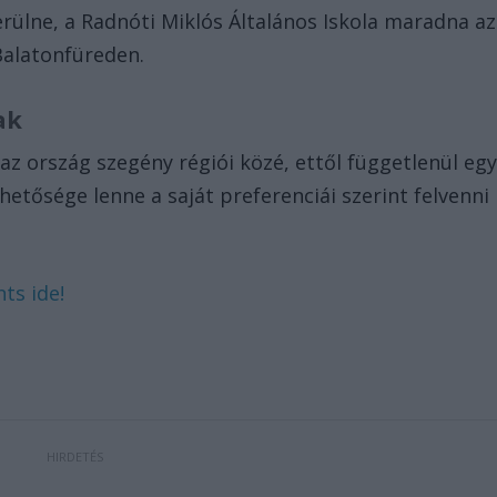
rülne, a Radnóti Miklós Általános Iskola maradna az
Balatonfüreden.
ak
az ország szegény régiói közé, ettől függetlenül eg
etősége lenne a saját preferenciái szerint felvenni
ts ide!