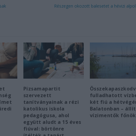
csak
Részegen okozott balesetet a hévizi alpo
et
Pizsamapartit
Összekapaszkodv
önség
szervezett
fulladhatott vízb
címet
tanítványainak a rézi
két fiú a hétvégé
üredi
katolikus iskola
Balatonban – állít
pedagógusa, ahol
vízimentők főnö
együtt aludt a 15 éves
fiúval: börtönre
ítélték a tanárt