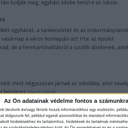
után tudják meg, egyházi kézbe kerül-e az iskola.
os
ét egyházat, a tankerületet és az önkormányzato
 vasárnap a város honlapján azt írta: az épület
d, de a fenntartóváltásról a szülők döntenek, ami
több mint négyszázan járnak az iskolába, ahol taval
l felújított
sportpályát.
Az Ön adatainak védelme fontos a számunkr
ének
nk tárolunk és/vagy férünk hozzá információkhoz egy eszközön, példáu
t dolgozunk fel, például egyedi azonosítókat és standard információk
en átvenné az iskola fenntartását, írta a Veszprémi
abott hirdetésekhez és tartalomhoz, hirdetések és tartalmak méréséhe
és szolgáltatásfejlesztéshez küld.
Az Ön engedélyével mi és a partne