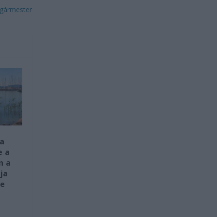
lgármester
a
e a
n a
ja
ke