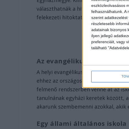
Egyházmegye. Kimenő rendszerben, az
eszközleolvasásos mó
választhatnák a hittan helyett az erk
felhasználhatunk. A 
felekezeti hitoktatás.
szerint adatkezelést
részletesebb informác
adatainak bizonyos k
ilyen jellegű adatke
preferenciáit, vagy v
található "Adatvéde
Az evangélikusok megfont
A helyi evangélikus egyházközség szi
TOV
ehhez az országos presbitérium felh
felmenő rendszerben venné át az isko
tanulnának egyházi keretek között, a
akarunk szembemenni azokkal, akik 
Egy állami általános iskol