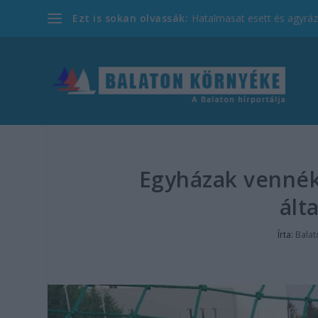
Ezt is sokan olvassák:
Hatalmasat esett és agyrázk
Egyházak vennék 
ált
Írta:
Balat