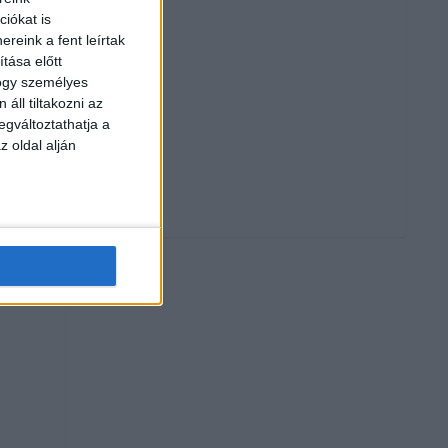
iókat is
reink a fent leírtak
tása előtt
hogy személyes
áll tiltakozni az
egváltoztathatja a
z oldal alján
e