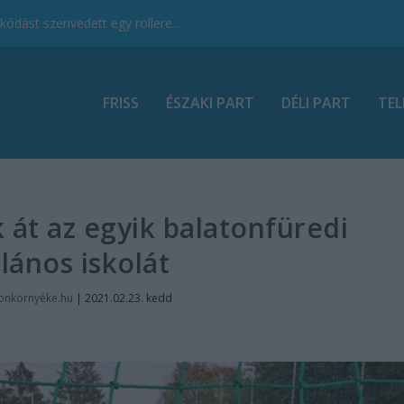
ódást szenvedett egy rollere...
FRISS
ÉSZAKI PART
DÉLI PART
TEL
át az egyik balatonfüredi
alános iskolát
onkörnyéke.hu
|
2021.02.23. kedd