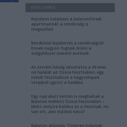
FRISS CIKKEK
Rejtélyes haláleset a balatonfüredi
apartmannál: a rendőrség is
megszólalt
Rendkívüli bejelentés a rendőrségtől:
Ennek nagyon fognak örülni a
száguldozni szerető autósok
Az extrém hőség okozhatta a 39 éves
nő halálát az Ozora Fesztiválon, egy
másik fesztiválozó a nagyszínpad
tetejéről ugrott a halálba
Egy nap alatt ketten is meghaltak a
Balaton melletti Ozora Fesztiválon –
Miért ennyire halálos ez a fesztivál, mi
van ott, ami máshol nincs?
Balaton-átúszás: Tízezren indultak