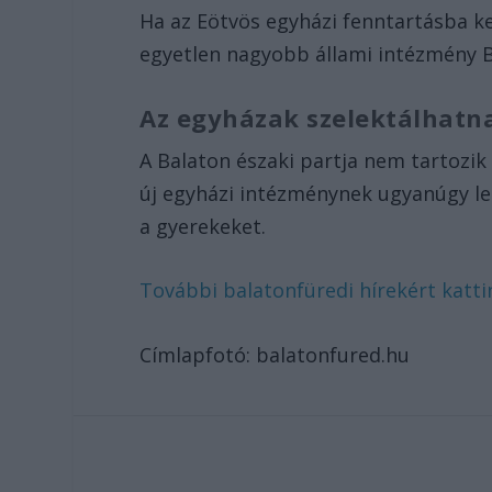
Ha az Eötvös egyházi fenntartásba ke
egyetlen nagyobb állami intézmény 
Az egyházak szelektálhatn
A Balaton északi partja nem tartozik 
új egyházi intézménynek ugyanúgy leh
a gyerekeket.
További balatonfüredi hírekért kattin
Címlapfotó: balatonfured.hu