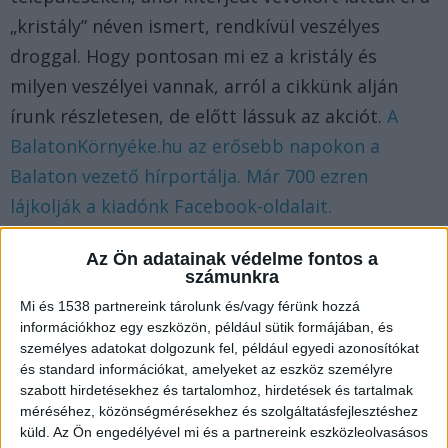
„kristály” néven ismert, rendkívül veszélyes
droggal. Hogy pontosan mi ez a kristály és
milyen veszélyei vannak, arról a cikkünk alján
írunk részletesen, de előtt lássuk az akciót.
A
BalatonKörnyéke.hu az erősebb napokon a
Balaton vezető hírportálja. Már 700 ezren
lájkolják a kiadónk Facebook-oldalait.
Gyerek kezébe adták a drogot
Az Ön adatainak védelme fontos a
számunkra
A családi munkamegosztás egészen elképesztő
Mi és 1538 partnereink tárolunk és/vagy férünk hozzá
információkhoz egy eszközön, például sütik formájában, és
és felháborító volt. A gyanú szerint a
személyes adatokat dolgozunk fel, például egyedi azonosítókat
droghálózatot a 35 éves apa mozgatta, aki a Pest
és standard információkat, amelyeket az eszköz személyre
megyei kapcsolataitól szerezte be az anyagot. A
szabott hirdetésekhez és tartalomhoz, hirdetések és tartalmak
méréséhez, közönségmérésekhez és szolgáltatásfejlesztéshez
megszerzett kábítószer adagolását,
küld.
Az Ön engedélyével mi és a partnereink eszközleolvasásos