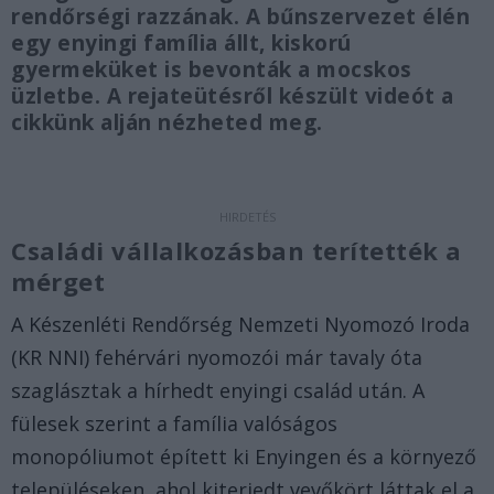
rendőrségi razzának. A bűnszervezet élén
egy enyingi família állt, kiskorú
gyermeküket is bevonták a mocskos
üzletbe. A rejateütésről készült videót a
cikkünk alján nézheted meg.
Családi vállalkozásban terítették a
mérget
A Készenléti Rendőrség Nemzeti Nyomozó Iroda
(KR NNI) fehérvári nyomozói már tavaly óta
szaglásztak a hírhedt enyingi család után. A
fülesek szerint a família valóságos
monopóliumot épített ki Enyingen és a környező
településeken, ahol kiterjedt vevőkört láttak el a