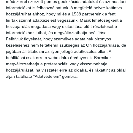
grammozását és porciózását a szülők a saját,
módszerrel szerzett pontos geolokációs adatokat és azonosítási
információkat is felhasználhatunk. A megfelelő helyre kattintva
mindössze 15 éves kamasz lányukra bízták.
hozzájárulhat ahhoz, hogy mi és a 1538 partnereink a fent
Miután a kislány végzett a csomagolással, az áru
leírtak szerint adatkezelést végezzünk. Másik lehetőségként a
hozzájárulás megadása vagy elutasítása előtt részletesebb
értékesítését már közösen végezte az apa, a 32
információkhoz juthat, és megváltoztathatja beállításait.
éves anya, valamint a férfi 31 éves húga.
Felhívjuk figyelmét, hogy személyes adatainak bizonyos
kezeléséhez nem feltétlenül szükséges az Ön hozzájárulása, de
jogában áll tiltakozni az ilyen jellegű adatkezelés ellen. A
Fegyveres ellenállásra is
beállításai csak erre a weboldalra érvényesek. Bármikor
számítottak
megváltoztathatja a preferenciáit, vagy visszavonhatja
hozzájárulását, ha visszatér erre az oldalra, és rákattint az oldal
Mivel a felderítés során olyan információk
alján található "Adatvédelem" gombra.
jutottak a nyomozók birtokába, hogy az enyingi
drogkereskedőknél éles lőfegyverek lehetnek, a
rendőrség nem kockáztatott. A május 19-ei
elfogásra a Terrorelhárítási Központ (TEK)
páncélozott harcjárműveit és elit kommandósait
is harcba küldték. A razzia napján végül több