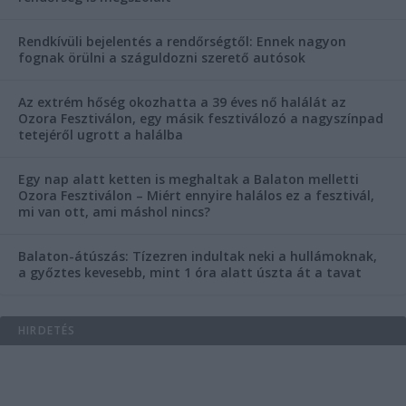
Rendkívüli bejelentés a rendőrségtől: Ennek nagyon
fognak örülni a száguldozni szerető autósok
Az extrém hőség okozhatta a 39 éves nő halálát az
Ozora Fesztiválon, egy másik fesztiválozó a nagyszínpad
tetejéről ugrott a halálba
Egy nap alatt ketten is meghaltak a Balaton melletti
Ozora Fesztiválon – Miért ennyire halálos ez a fesztivál,
mi van ott, ami máshol nincs?
Balaton-átúszás: Tízezren indultak neki a hullámoknak,
a győztes kevesebb, mint 1 óra alatt úszta át a tavat
HIRDETÉS