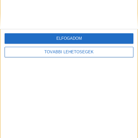
ezren lájkolják a kiadónk Facebook-oldalait.
Itt a videót a rendőrségi
rajtaütésről
ELFOGADOM
TOVÁBBI LEHETŐSÉGEK
Kiemelt kép: Részlet a fenti videóból