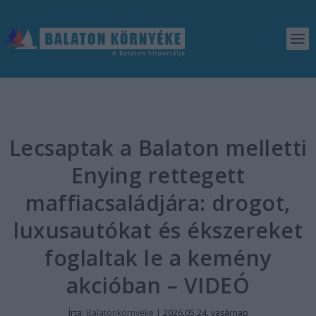
Lecsaptak a Balaton melletti
Enying rettegett
maffiacsaládjára: drogot,
luxusautókat és ékszereket
foglaltak le a kemény
akcióban – VIDEÓ
Írta:
Balatonkörnyéke
|
2026.05.24. vasárnap