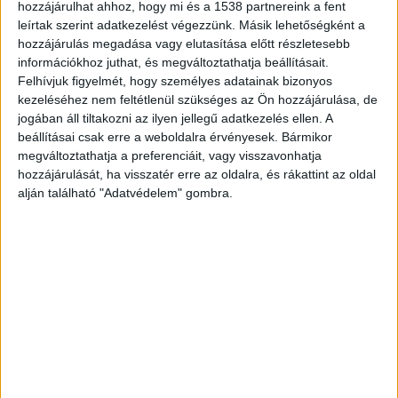
hozzájárulhat ahhoz, hogy mi és a 1538 partnereink a fent
A rendőrség fotói alapján szegényes
leírtak szerint adatkezelést végezzünk. Másik lehetőségként a
házban laktak
hozzájárulás megadása vagy elutasítása előtt részletesebb
információkhoz juthat, és megváltoztathatja beállításait.
Felhívjuk figyelmét, hogy személyes adatainak bizonyos
kezeléséhez nem feltétlenül szükséges az Ön hozzájárulása, de
jogában áll tiltakozni az ilyen jellegű adatkezelés ellen. A
beállításai csak erre a weboldalra érvényesek. Bármikor
megváltoztathatja a preferenciáit, vagy visszavonhatja
hozzájárulását, ha visszatér erre az oldalra, és rákattint az oldal
alján található "Adatvédelem" gombra.
További friss hírek a Balaton partjáról, így a
siófoki mentő kifosztásról itt.
További gyilkosságok országszerte