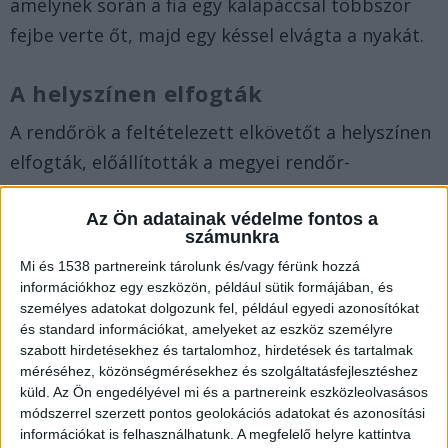
amelynek során a fia egy kalapáccsal többször
fejbe verte őt, majd egy késsel elvágta a nyakát.
A helyszínen elfogták
A rendőrök a feltételezett elkövetőt a helyszínen
elfogták, előállították a megyei rendőr-
főkapitányságra.
Az Ön adatainak védelme fontos a
számunkra
Beismerte tettét
Mi és 1538 partnereink tárolunk és/vagy férünk hozzá
A balatonszemesi férfit emberölés gyanújával
információkhoz egy eszközön, például sütik formájában, és
személyes adatokat dolgozunk fel, például egyedi azonosítókat
kihallgatták és őrizetbe vétele mellett
és standard információkat, amelyeket az eszköz személyre
előterjesztést tettek a letartóztatására. A férfi
szabott hirdetésekhez és tartalomhoz, hirdetések és tartalmak
méréséhez, közönségmérésekhez és szolgáltatásfejlesztéshez
beismerte a bűncselekmény elkövetését –
küld.
Az Ön engedélyével mi és a partnereink eszközleolvasásos
jegyezte meg a rendőrség.
módszerrel szerzett pontos geolokációs adatokat és azonosítási
információkat is felhasználhatunk. A megfelelő helyre kattintva