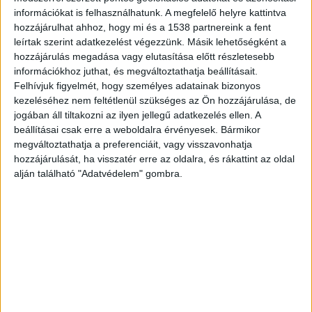
információkat is felhasználhatunk. A megfelelő helyre kattintva
Balatonban
hozzájárulhat ahhoz, hogy mi és a 1538 partnereink a fent
leírtak szerint adatkezelést végezzünk. Másik lehetőségként a
Mivel idegenkezűség nem merült fel, az ügy
hozzájárulás megadása vagy elutasítása előtt részletesebb
kivizsgálása közigazgatási eljárás keretében
információkhoz juthat, és megváltoztathatja beállításait.
zajlik – tette hozzá. Idén ez a férfi a tó negyedik
Felhívjuk figyelmét, hogy személyes adatainak bizonyos
kezeléséhez nem feltétlenül szükséges az Ön hozzájárulása, de
halálos áldozata.
jogában áll tiltakozni az ilyen jellegű adatkezelés ellen. A
beállításai csak erre a weboldalra érvényesek. Bármikor
megváltoztathatja a preferenciáit, vagy visszavonhatja
Életében először látta a Balatont
hozzájárulását, ha visszatér erre az oldalra, és rákattint az oldal
alján található "Adatvédelem" gombra.
Amint arról
korábban beszámoltunk
, pár héttel
ezelőtt három fiatal került bajba
Balatonvilágosnál. Egyikük most látta életében
először a Balatont. Örömükben estefelé
bementek fürdeni. A parttól messzire úsztak,
pedig azon a szakaszon gyorsan mélyül a víz.