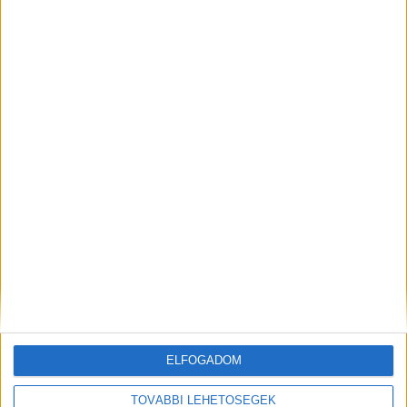
„Lelki megkönnyebbülést is jelent a
számunkra” – Beoltották a kaposvári
patikusokat
ELFOGADOM
TOVÁBBI LEHETŐSÉGEK