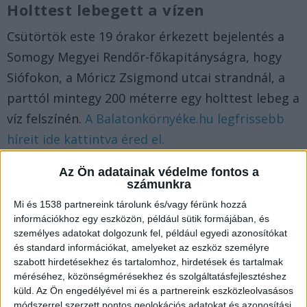
Holttest lebegett a vízen
Csütörtök este 19 órakor érkezett bejelentés a
Somogy Megyei Rendőr-főkapitányságra, hogy
Siófokon, a Móricz Zsigmond utcai strandnál, a
parttól mintegy 200 méterre egy holttest lebeg a
víz felszínén.
A Balatonkörnyéke.hu legfrissebb
híreit ide kattintva éred el.
Az Ön adatainak védelme fontos a
Rosszul lehetett a vízben
számunkra
A halott férfi partra emelésében a tűzoltók
Mi és 1538 partnereink tárolunk és/vagy férünk hozzá
információkhoz egy eszközön, például sütik formájában, és
segédkeztek. A férfi pár órával korábban úszni
személyes adatokat dolgozunk fel, például egyedi azonosítókat
indult, de vélhetően rosszul lett, ez vezethetett a
és standard információkat, amelyeket az eszköz személyre
szabott hirdetésekhez és tartalomhoz, hirdetések és tartalmak
halálához.
méréséhez, közönségmérésekhez és szolgáltatásfejlesztéshez
küld.
Az Ön engedélyével mi és a partnereink eszközleolvasásos
Idén négyen haltak meg a
módszerrel szerzett pontos geolokációs adatokat és azonosítási