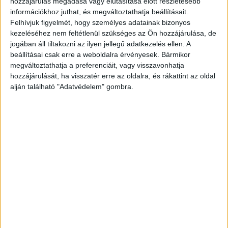
hozzájárulás megadása vagy elutasítása előtt részletesebb
Balatonkörnyéke.hu legfrissebb híreit ide
információkhoz juthat, és megváltoztathatja beállításait.
kattintva éred el. A Facebookon már 26 ezernél is
Felhívjuk figyelmét, hogy személyes adatainak bizonyos
kezeléséhez nem feltétlenül szükséges az Ön hozzájárulása, de
többen követnek minket, az erősebb napokon mi
jogában áll tiltakozni az ilyen jellegű adatkezelés ellen. A
vagyunk a Balaton vezető hírportálja.
beállításai csak erre a weboldalra érvényesek. Bármikor
megváltoztathatja a preferenciáit, vagy visszavonhatja
hozzájárulását, ha visszatér erre az oldalra, és rákattint az oldal
Egy kislány buktatta le
alján található "Adatvédelem" gombra.
A vádlott tevékenységének 2025. március
közepén az vetett véget, hogy egy kiskorú lány,
akit a balatonfüredi pizzéria mosdóhelyiségébe
követett, észrevette, hogy valaki a szomszédos
WC helyiséget elválasztó paraván fölött a
mobiltelefonjával felvételt készít róla, és
feljelentést tett, a rendőrség pedig rövid időn
belül azonosította és felelősségre vonta a férfit.