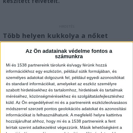
készített felvételt.
Több helyen kukkolya a nőket
A férfi, 2024 októberében, majd az idei év első
Az Ön adatainak védelme fontos a
három hónapjában hét különböző helyszínen,
számunkra
köztük egy balatonfüredi pizzéria és egy
Mi és 1538 partnereink tárolunk és/vagy férünk hozzá
információkhoz egy eszközön, például sütik formájában, és
balatonakarattyai üzlet női
személyes adatokat dolgozunk fel, például egyedi azonosítókat
mosdójában, vonaton, valamint egy budapesti
és standard információkat, amelyeket az eszköz személyre
szabott hirdetésekhez és tartalomhoz, hirdetések és tartalmak
felsőoktatási intézményben rögzített
méréséhez, közönségmérésekhez és szolgáltatásfejlesztéshez
felvételeket, melyeket azután a mobiltelefonján,
küld.
Az Ön engedélyével mi és a partnereink eszközleolvasásos
valamint más adathordozón tárolt – közölte a
módszerrel szerzett pontos geolokációs adatokat és azonosítási
információkat is felhasználhatunk. A megfelelő helyre kattintva
Veszprém Vármegyei Főügyészség a tiltott
hozzájárulhat ahhoz, hogy mi és a 1538 partnereink a fent
adatszerzéssel kapcsolatban.
A
leírtak szerint adatkezelést végezzünk. Másik lehetőségként a