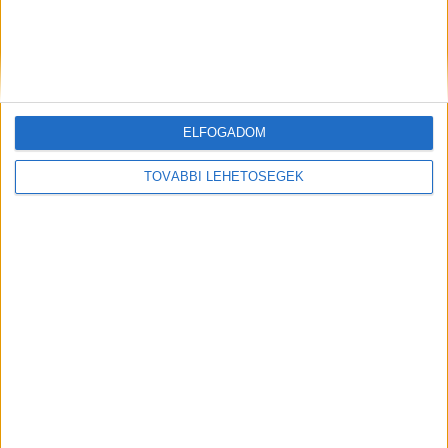
Budapesten
ELFOGADOM
TOVÁBBI LEHETŐSÉGEK
Két év után, május 30-án újraindul a vasúti
forgalom Ajka és Veszprém között