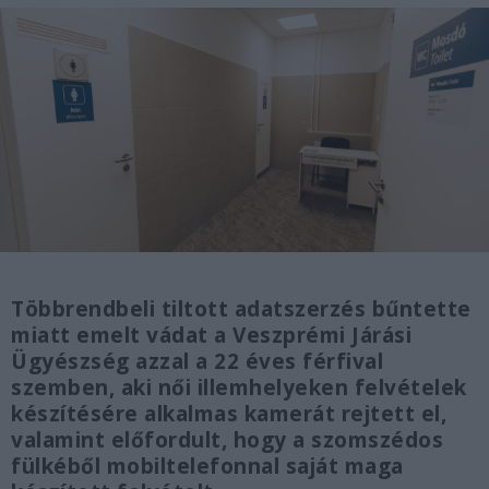
Többrendbeli tiltott adatszerzés bűntette
miatt emelt vádat a Veszprémi Járási
Ügyészség azzal a 22 éves férfival
szemben, aki női illemhelyeken felvételek
készítésére alkalmas kamerát rejtett el,
valamint előfordult, hogy a szomszédos
fülkéből mobiltelefonnal saját maga