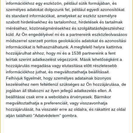
információkhoz egy eszközön, például sütik formájában, és
személyes adatokat dolgozunk fel, például egyedi azonosítókat
és standard információkat, amelyeket az eszköz személyre
szabott hirdetésekhez és tartalomhoz, hirdetések és tartalmak
méréséhez, közönségmérésekhez és szolgáltatásfejlesztéshez
küld.
Az Ön engedélyével mi és a partnereink eszközleolvasásos
módszerrel szerzett pontos geolokációs adatokat és azonosítási
információkat is felhasználhatunk. A megfelelő helyre kattintva
hozzájárulhat ahhoz, hogy mi és a 1538 partnereink a fent
leírtak szerint adatkezelést végezzünk. Másik lehetőségként a
hozzájárulás megadása vagy elutasítása előtt részletesebb
információkhoz juthat, és megváltoztathatja beállításait.
Felhívjuk figyelmét, hogy személyes adatainak bizonyos
kezeléséhez nem feltétlenül szükséges az Ön hozzájárulása, de
jogában áll tiltakozni az ilyen jellegű adatkezelés ellen. A
beállításai csak erre a weboldalra érvényesek. Bármikor
megváltoztathatja a preferenciáit, vagy visszavonhatja
hozzájárulását, ha visszatér erre az oldalra, és rákattint az oldal
alján található "Adatvédelem" gombra.