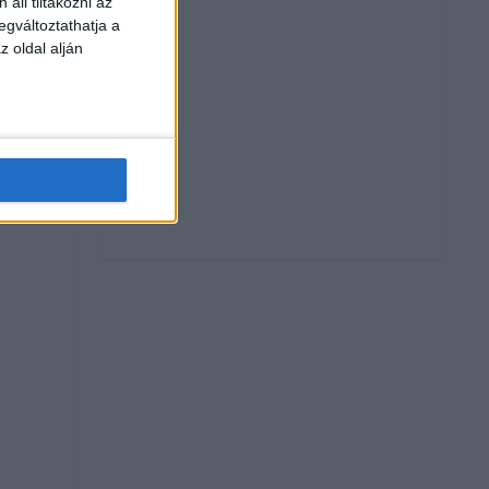
áll tiltakozni az
egváltoztathatja a
z oldal alján