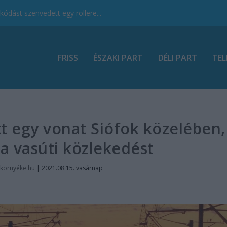
ódást szenvedett egy rollere...
FRISS
ÉSZAKI PART
DÉLI PART
TEL
t egy vonat Siófok közelében,
k a vasúti közlekedést
környéke.hu
|
2021.08.15. vasárnap