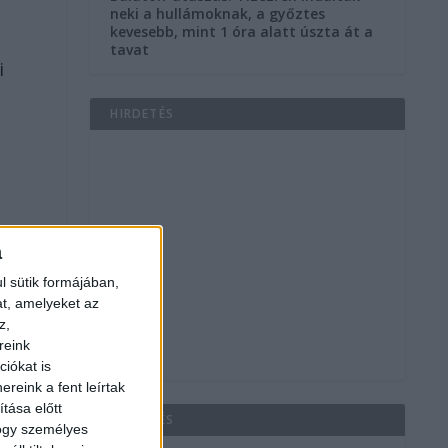
neki a hullámoknak, a győztes
kevesebb, mint 1 óra alatt úszta át a
tavat
i
HIRDETÉS
a
l sütik formájában,
at, amelyeket az
z,
reink
iókat is
reink a fent leírtak
tása előtt
HIRDETÉS
hogy személyes