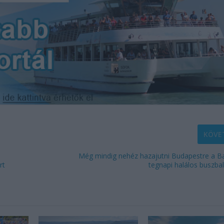
KÖVE
Még mindig nehéz hazajutni Budapestre a Ba
rt
tegnapi halálos buszba