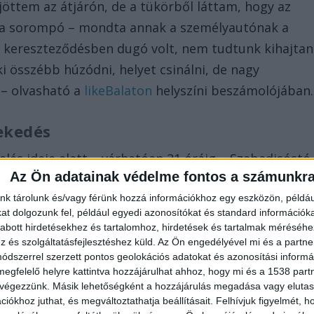
jöttem az átjárón, de a tükörből láttam, hogy az
k a sorompó – mondta annak a személyautónak a
A kereszteződésben dugó volt, nem tudtunk kihajtan
i összébb húzódni, helyet csinálni, de nagy
ó – olvasható a
likeBalaton
helyszíni beszámolójában.
lekedés
nelés ideje alatt – várhatóan 21 óráig – Szabadisóstó
Az Ön adatainak védelme fontos a számunkr
zlekedés.
nk tárolunk és/vagy férünk hozzá információkhoz egy eszközön, példáu
t dolgozunk fel, például egyedi azonosítókat és standard információk
abott hirdetésekhez és tartalomhoz, hirdetések és tartalmak méréséhe
és szolgáltatásfejlesztéshez küld.
Az Ön engedélyével mi és a partne
dszerrel szerzett pontos geolokációs adatokat és azonosítási informác
megfelelő helyre kattintva hozzájárulhat ahhoz, hogy mi és a 1538 partne
 végezzünk. Másik lehetőségként a hozzájárulás megadása vagy elutasí
iókhoz juthat, és megváltoztathatja beállításait.
Felhívjuk figyelmét, 
t szervezi, de a dél-balatoni vonalon jelentősen