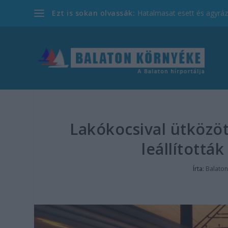
Ezt is sokan olvassák:
Hatalmasat esett és agyrázk
Lakókocsival ütközöt
leállítottá
Írta:
Balaton