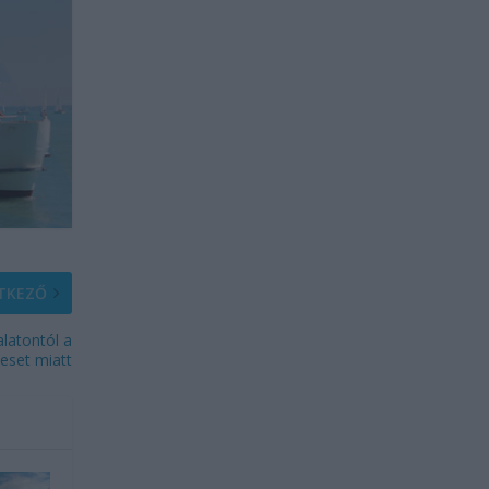
TKEZŐ
latontól a
leset miatt