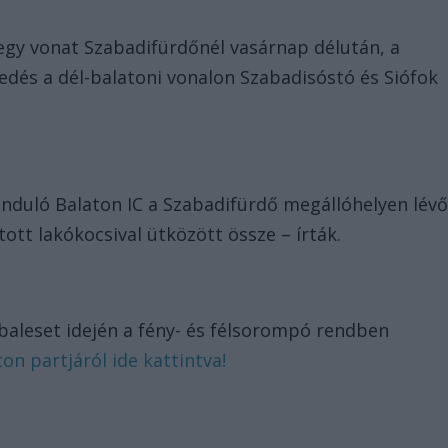
egy vonat Szabadifürdőnél vasárnap délután, a
edés a dél-balatoni vonalon Szabadisóstó és Siófok
induló Balaton IC a Szabadifürdő megállóhelyen lév
tott lakókocsival ütközött össze – írták.
baleset idején a fény- és félsorompó rendben
ton partjáról ide kattintva!