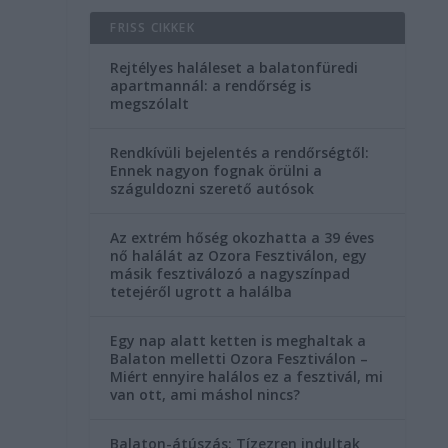
FRISS CIKKEK
Rejtélyes haláleset a balatonfüredi
apartmannál: a rendőrség is
megszólalt
Rendkívüli bejelentés a rendőrségtől:
Ennek nagyon fognak örülni a
száguldozni szerető autósok
ő
Az extrém hőség okozhatta a 39 éves
nő halálát az Ozora Fesztiválon, egy
másik fesztiválozó a nagyszínpad
tetejéről ugrott a halálba
Egy nap alatt ketten is meghaltak a
Balaton melletti Ozora Fesztiválon –
Miért ennyire halálos ez a fesztivál, mi
van ott, ami máshol nincs?
Balaton-átúszás: Tízezren indultak