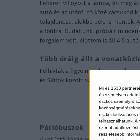
Fehéren villogott a lámpa, én még át
autó és az utánfutó közé rácsukódi
tulajdonosa, akikbe bele is mentek. 
a főútra. Dudáltunk, próbált mindenk
forgalom volt, előttem is áll 4-5 aut
Több óráig állt a vonatköz
Felhívták a figyelmet, hogy a helyszí
és Siófok között szünetel a vasúti kö
Mi és 1538 partnerei
és személyes adatoka
eszköz személyre sz
közönségmérésekhez 
eszközleolvasásos mó
felhasználhatunk. A 
Pótlóbuszok
szerint adatkezelést
részletesebb informác
A vasúttársaság pótlóbuszok indításá