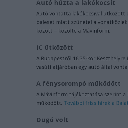
Autó húzta a lakókocsit
Autó vontatta lakókocsival ütközött 
baleset miatt szünetel a vonatközlek
között – közölte a Mávinform.
IC ütközött
A Budapestről 16:35-kor Keszthelyre 
vasúti átjáróban egy autó által vonta
A fénysorompó működött
A Mávinform tájékoztatása szerint a 
működött.
További friss hírek a Bala
Dugó volt