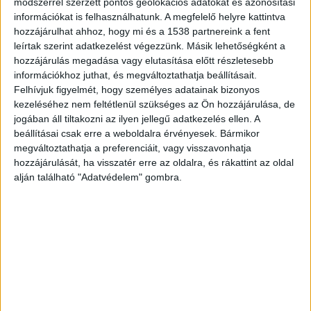
módszerrel szerzett pontos geolokációs adatokat és azonosítási
A Tisza-kormány közlekedési minisztere szerint a
információkat is felhasználhatunk. A megfelelő helyre kattintva
minisztérium akkor azt ígérte, hogy a felújítás fél
hozzájárulhat ahhoz, hogy mi és a 1538 partnereink a fent
évig tart, de aztán több, mint egy évig nem
leírtak szerint adatkezelést végezzünk. Másik lehetőségként a
hozzájárulás megadása vagy elutasítása előtt részletesebb
történt semmi. Végül 2026 februárban történt
információkhoz juthat, és megváltoztathatja beállításait.
szerződéskötés, és három hónap alatt
Felhívjuk figyelmét, hogy személyes adatainak bizonyos
kezeléséhez nem feltétlenül szükséges az Ön hozzájárulása, de
megvalósul a javítás a folyamatot a
jogában áll tiltakozni az ilyen jellegű adatkezelés ellen. A
minisztériumi hozzáállás, az elmaradt döntések
beállításai csak erre a weboldalra érvényesek. Bármikor
megváltoztathatja a preferenciáit, vagy visszavonhatja
és a felkészületlenség lassította le ennyire.
hozzájárulását, ha visszatér erre az oldalra, és rákattint az oldal
alján található "Adatvédelem" gombra.
A tehervonatok tesztelik a pályát
Vitézy Dávid azt írta, hogy a vasúti közlekedés
újraindulásával a Székesfehérvár–Szombathely
transzeurópai fővonal újra teljes hosszában
járható lesz. A vasútvonalat üzemeltető GYSEV
döntése értelmében a forgalom újraindításakor