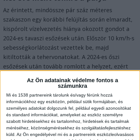
Az érintett, mindössze pár száz méteres
szakaszon egy korábbi felújítás során elmaradt,
kispórolt vízelvezetés hiánya okozott gondot a
2024-es tavaszi esőzések után. Először 10 km/h-s
sebességkorlátozást vezettek be, majd
kitiltották a tehervonatokat. A 2024-es őszi
esőzések után tovább romlott a helyzet, ezért
2024 decemberében lezárták a szakaszt, azóta
Az Ön adatainak védelme fontos a
pedig pótlóbuszok közlekednek.
A
számunkra
Balatonkörnyéke.hu legfrissebb híreit ide
Mi és 1538 partnereink tárolunk és/vagy férünk hozzá
információkhoz egy eszközön, például sütik formájában, és
kattintva éred el.
személyes adatokat dolgozunk fel, például egyedi azonosítókat
és standard információkat, amelyeket az eszköz személyre
A minisztérium lassította a
szabott hirdetésekhez és tartalomhoz, hirdetések és tartalmak
méréséhez, közönségmérésekhez és szolgáltatásfejlesztéshez
felújítást
küld.
Az Ön engedélyével mi és a partnereink eszközleolvasásos