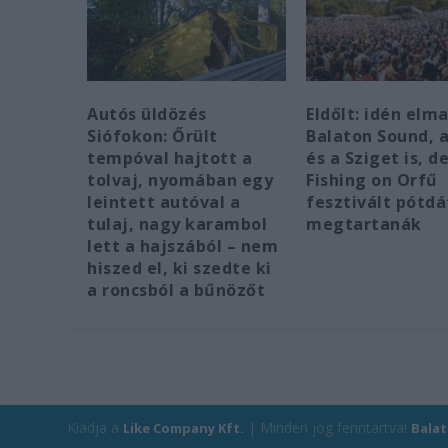
Autós üldözés
Eldőlt: idén elm
Siófokon: Őrült
Balaton Sound, a
tempóval hajtott a
és a Sziget is, d
tolvaj, nyomában egy
Fishing on Orfű
leintett autóval a
fesztivált pótd
tulaj, nagy karambol
megtartanák
lett a hajszából – nem
hiszed el, ki szedte ki
a roncsból a bűnözőt
Kiadja a
| Minden jog fenntartva!
Like Company Kft.
Bala