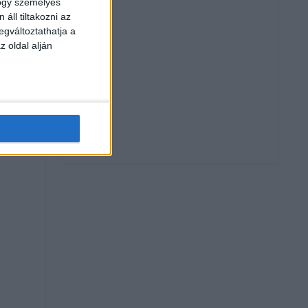
hogy személyes
áll tiltakozni az
egváltoztathatja a
z oldal alján