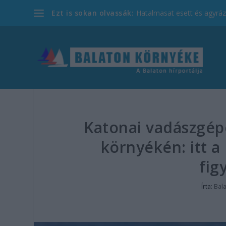
Ezt is sokan olvassák:
Hatalmasat esett és agyrázk
Katonai vadászgépe
környékén: itt 
fig
Írta:
Bal