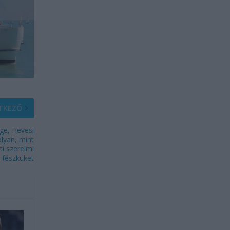
TKEZŐ
ge, Hevesi
olyan, mint
i szerelmi
fészküket