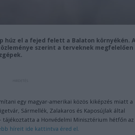
 húz el a fejed felett a Balaton környékén. 
közleménye szerint a terveknek megfelelően
zgépek.
mítani egy magyar-amerikai közös kiképzés miatt a
getvár, Sármellék, Zalakaros és Kaposújlak által
– tájékoztatta a Honvédelmi Minisztérium hétfőn az
b híreit ide kattintva éred el.