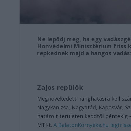
Ne lepődj meg, ha egy vadászgép
Honvédelmi Minisztérium friss 
repkednek majd a hangos vadás
Zajos repülők
Megnövekedett hanghatásra kell szá
Nagykanizsa, Nagyatád, Kaposvár, Szi
határolt területen keddtől péntekig 
MTI-t.
A BalatonKörnyéke.hu legfrisseb