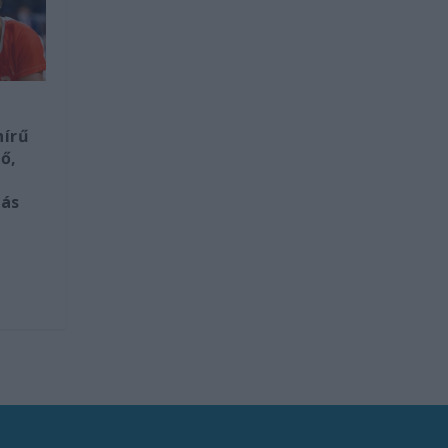
hírű
ő,
tás