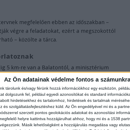
 tervnek megfelelően ebben az időszakban –
ják végre a feladatokat, ezért a megszokottól
ható – közölte a tárca.
rlatoznak
lig 5 km-re van a Balatontól, a minisztérium
egye felett fognak gyakorlatozni.
Az Ön adatainak védelme fontos a számunkr
nk tárolunk és/vagy férünk hozzá információkhoz egy eszközön, példáu
isztérium közleménye
t dolgozunk fel, például egyedi azonosítókat és standard információk
abott hirdetésekhez és tartalomhoz, hirdetések és tartalmak méréséhe
eménye, hogy a Kaposvár mellett korábban használt
és szolgáltatásfejlesztéshez küld.
Az Ön engedélyével mi és a partne
k-e a gyakorlat során.
dszerrel szerzett pontos geolokációs adatokat és azonosítási informác
megfelelő helyre kattintva hozzájárulhat ahhoz, hogy mi és a 1538 partne
 végezzünk. Másik lehetőségként a hozzájárulás megadása vagy elutasí
 Magyarországnak