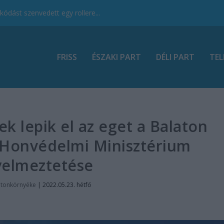
ódást szenvedett egy rollere...
FRISS
ÉSZAKI PART
DÉLI PART
TEL
k lepik el az eget a Balaton
a Honvédelmi Minisztérium
yelmeztetése
atonkörnyéke
|
2022.05.23. hétfő