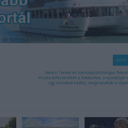
KÖVE
Hevesi Tamás és szexuálpszichológus felesé
Kriszta beleszerettek a Balatonba, a nyaralójuk 
egy mesebeli házikó, megmutatták a tópart