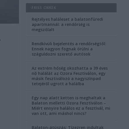
FRISS CIKKEK
Rejtélyes haláleset a balatonfüredi
apartmannál: a rendőrség is
megszólalt
A
Rendkívüli bejelentés a rendőrségtől:
Ennek nagyon fognak örülni a
száguldozni szerető autósok
Az extrém hőség okozhatta a 39 éves
nő halálát az Ozora Fesztiválon, egy
másik fesztiválozó a nagyszínpad
tetejéről ugrott a halálba
Egy nap alatt ketten is meghaltak a
Balaton melletti Ozora Fesztiválon –
Miért ennyire halálos ez a fesztivál, mi
van ott, ami máshol nincs?
Balaton-átúszás: Tízezren indultak