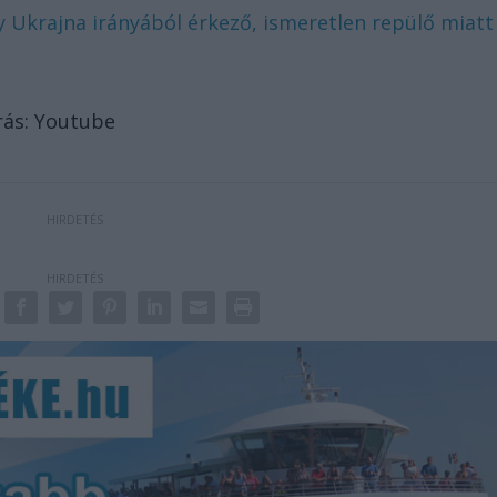
 Ukrajna irányából érkező, ismeretlen repülő miatt
rás: Youtube