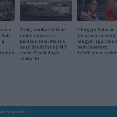
arad a
Órák, amikor tuti ne
Elhagyja Balaton
 Volt
indulj autóval a
fővárosát a világ
e a
Balaton felé. Ma is 6
magyar sportolón
autó ütközött az M7-
nem lehetett
átumon
esen! Óriási dugó
felhőtlen a szakí
alakul ki
tonkornyeke.hu