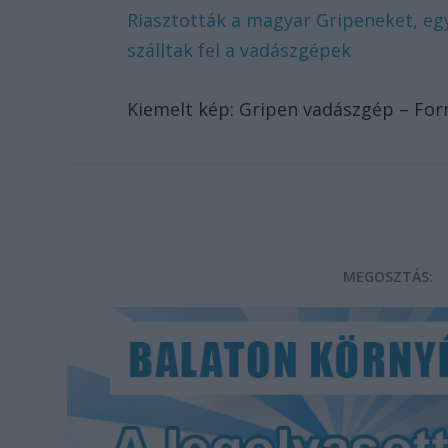
Riasztották a magyar Gripeneket, egy
szálltak fel a vadászgépek
Kiemelt kép: Gripen vadászgép – For
MEGOSZTÁS: