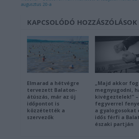
augusztus 20-a
KAPCSOLÓDÓ HOZZÁSZÓLÁSOK
Elmarad a hétvégre
„Majd akkor fo
tervezett Balaton-
megnyugodni, h
átúszás, már az új
kivégeztelek!” –
időpontot is
fegyverrel feny
közzétették a
a gyalogosokat 
szervezők
idős férfi a Bala
északi partján