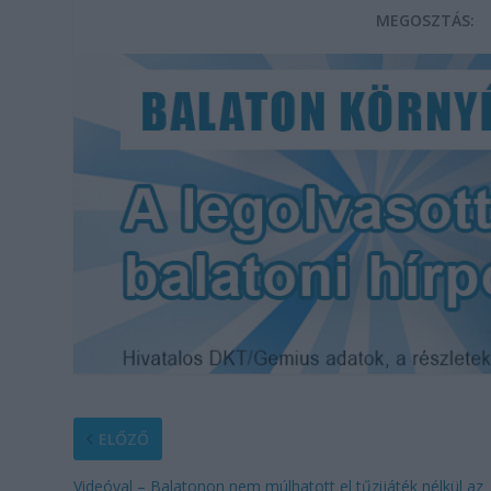
MEGOSZTÁS:
ELŐZŐ
Videóval – Balatonon nem múlhatott el tűzijáték nélkül az