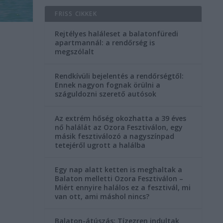
FRISS CIKKEK
Rejtélyes haláleset a balatonfüredi
apartmannál: a rendőrség is
megszólalt
Rendkívüli bejelentés a rendőrségtől:
Ennek nagyon fognak örülni a
száguldozni szerető autósok
Az extrém hőség okozhatta a 39 éves
nő halálát az Ozora Fesztiválon, egy
másik fesztiválozó a nagyszínpad
tetejéről ugrott a halálba
Egy nap alatt ketten is meghaltak a
Balaton melletti Ozora Fesztiválon –
Miért ennyire halálos ez a fesztivál, mi
van ott, ami máshol nincs?
Balaton-átúszás: Tízezren indultak