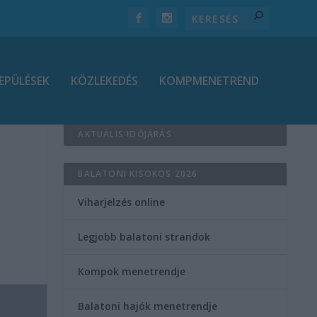
EPÜLÉSEK
KÖZLEKEDÉS
KOMPMENETREND
AKTUÁLIS IDŐJÁRÁS
BALATONI KISOKOS 2026
Viharjelzés online
Legjobb balatoni strandok
Kompok menetrendje
Balatoni hajók menetrendje