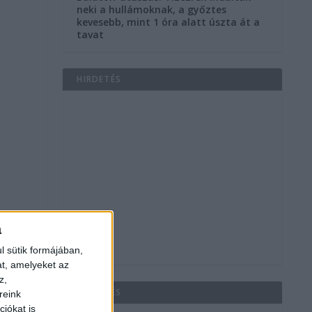
neki a hullámoknak, a győztes
kevesebb, mint 1 óra alatt úszta át a
tavat
HIRDETÉS
a
l sütik formájában,
at, amelyeket az
z,
HIRDETÉS
reink
iókat is