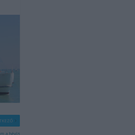
TKEZŐ
om a hévízi