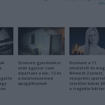
idő
gok
Szomorú gyermekkor
Kizuhant a 11.
a
után egyszer csak
emeletről és meg
elpattant a húr, 12 év
Németh Zsanett,
egette
a balatonszemesi
veszprémi sportol
egy
apagyilkosnak
szerelmi bánat ál
ton
a tragédia hátte