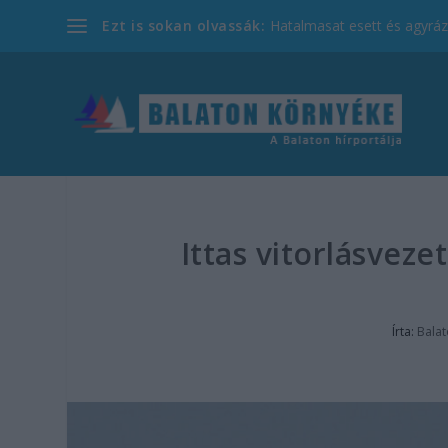
Ezt is sokan olvassák:
Hatalmasat esett és agyrázk
Ittas vitorlásveze
Írta:
Bala