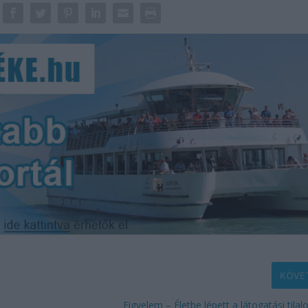
KÖVE
Figyelem – Életbe lépett a látogatási tilal