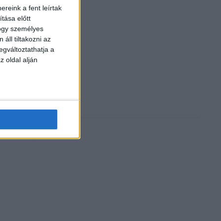
reink a fent leírtak
tása előtt
hogy személyes
áll tiltakozni az
egváltoztathatja a
z oldal alján