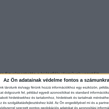
re figyelmeztette a különféle járművek vezetőit,
Az Ön adatainak védelme fontos a számunkr
rzést tart, sokan ezt nem vették figyelembe.
nk tárolunk és/vagy férünk hozzá információkhoz egy eszközön, példáu
t dolgozunk fel, például egyedi azonosítókat és standard információk
hu
oldalon számol be arról, hogy a Balaton déli
abott hirdetésekhez és tartalomhoz, hirdetések és tartalmak méréséhe
ofőrt is találtak.
és szolgáltatásfejlesztéshez küld.
Az Ön engedélyével mi és a partne
dszerrel szerzett pontos geolokációs adatokat és azonosítási informác