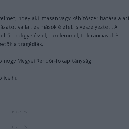
yelmet, hogy aki ittasan vagy kábítószer hatása alat
zatot vállal, és mások életét is veszélyezteti. A
ellő odafigyeléssel, türelemmel, toleranciával és
etők a tragédiák.
Somogy Megyei Rendőr-főkapitányság!
olice.hu