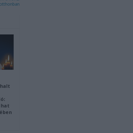
sotthonban
halt
ó:
lhat
rében