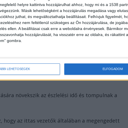
megfelelő helyre kattintva hozzájárulhat ahhoz, hogy mi és a 1538 partne
setben merült fel ittasság gyanúja az ellenőrzött
 végezzünk. Másik lehetőségként a hozzájárulás megadása vagy elutasí
iókhoz juthat, és megváltoztathatja beállításait.
Felhívjuk figyelmét, 
lás vezetőjénél – olvasható a
police.hu
cikkében.
ezeléséhez nem feltétlenül szükséges az Ön hozzájárulása, de jogában 
zelés ellen. A beállításai csak erre a weboldalra érvényesek. Bármikor m
isszavonhatja hozzájárulását, ha visszatér erre az oldalra, és rákattint a
lem" gombra.
yelmet, hogy az ittas vezetés és a bódító szer hatása
atással van a közlekedés biztonságára és a vezetés
ÁBBI LEHETŐSÉGEK
ELFOGADOM
tására növekszik az észlelési idő és tompulnak a
z, hogy az ittas vezetők általában a megengedett