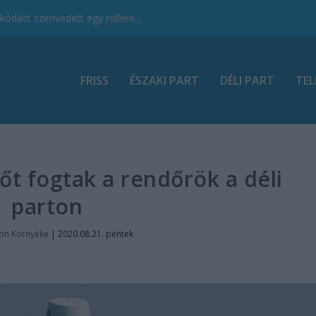
ódást szenvedett egy rollere...
FRISS
ÉSZAKI PART
DÉLI PART
TEL
tőt fogtak a rendőrök a déli
parton
ton Környéke
|
2020.08.21. péntek