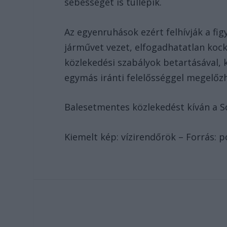
sebességet is túllépik.
Az egyenruhások ezért felhívják a fig
járművet vezet, elfogadhatatlan kocká
közlekedési szabályok betartásával, k
egymás iránti felelősséggel megelőzh
Balesetmentes közlekedést kíván a 
Kiemelt kép: vízirendőrök – Forrás: p