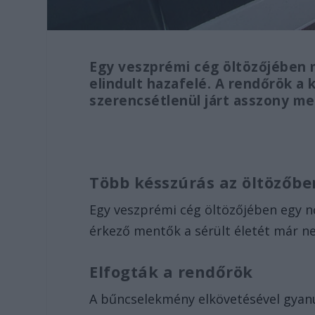
Egy veszprémi cég öltözőjében m
elindult hazafelé. A rendőrök a 
szerencsétlenül járt asszony me
Több késszúrás az öltözőbe
Egy veszprémi cég öltözőjében egy n
érkező mentők a sérült életét már 
Elfogták a rendőrök
A bűncselekmény elkövetésével gyanú