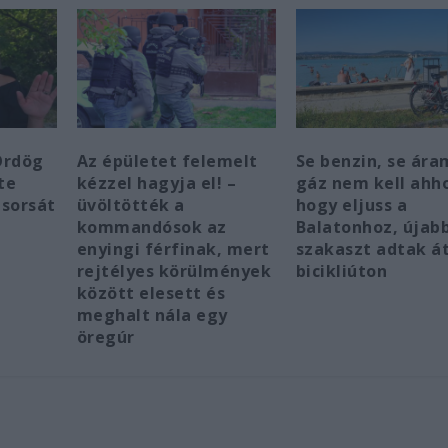
Ördög
Az épületet felemelt
Se benzin, se ára
te
kézzel hagyja el! –
gáz nem kell ahh
 sorsát
üvöltötték a
hogy eljuss a
kommandósok az
Balatonhoz, újab
enyingi férfinak, mert
szakaszt adtak át
rejtélyes körülmények
bicikliúton
között elesett és
meghalt nála egy
öregúr