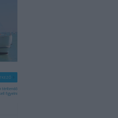
TKEZŐ
m térítendő
ll figyelni