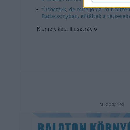
“Üthettek, de mire jó ez, mit tett
Badacsonyban, elítélték a tettesek
Kiemelt kép: illusztráció
MEGOSZTÁS: