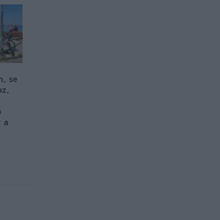
m, se
oz,
b
 a