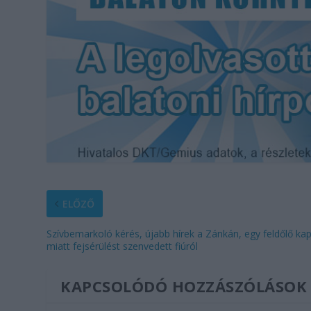
ELŐZŐ
Szívbemarkoló kérés, újabb hírek a Zánkán, egy feldőlő ka
miatt fejsérülést szenvedett fiúról
KAPCSOLÓDÓ HOZZÁSZÓLÁSOK