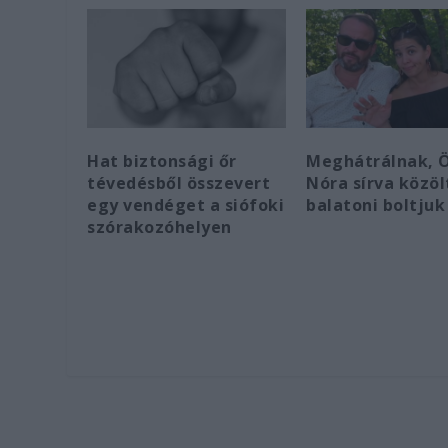
Hat biztonsági őr
Meghátrálnak, 
tévedésből összevert
Nóra sírva közöl
egy vendéget a siófoki
balatoni boltjuk
szórakozóhelyen