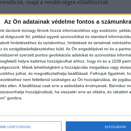
rendőrök, majd a rendőrségre előállították.
ás
Az Ön adatainak védelme fontos a számunkr
yság emberölés bűntett elkövetésének gyanúja
nk tárolunk és/vagy férünk hozzá információkhoz egy eszközön, példáu
t dolgozunk fel, például egyedi azonosítókat és standard információk
 A helyszíni szemle és a nyomozási cselekmények
abott hirdetésekhez és tartalomhoz, hirdetések és tartalmak méréséhe
ák a rendőrség közleményében.
és szolgáltatásfejlesztéshez küld.
Az Ön engedélyével mi és a partne
dszerrel szerzett pontos geolokációs adatokat és azonosítási informác
megfelelő helyre kattintva hozzájárulhat ahhoz, hogy mi és a 1538 partne
gra mindenki emlékszik:
 végezzünk. Másik lehetőségként a hozzájárulás megadása vagy elutasí
iókhoz juthat, és megváltoztathatja beállításait.
Felhívjuk figyelmét, 
eszprémi kézilabdacsapat játékosát.
ezeléséhez nem feltétlenül szükséges az Ön hozzájárulása, de jogában 
zelés ellen. A beállításai csak erre a weboldalra érvényesek. Bármikor m
isszavonhatja hozzájárulását, ha visszatér erre az oldalra, és rákattint a
lem" gombra.
árult elénk, a várandós nő sírva, kiabálta,
saládi dráma egyik szemtanúja
nál: rendőregyenruhába bújva csöngetett Zsuzsánál
ÁBBI LEHETŐSÉGEK
ELFOGADOM