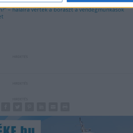
em?” – halálra verték a borászt a vendégmunkások
et