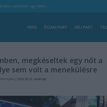
ódást szenvedett egy rollere...
FRISS
ÉSZAKI PART
DÉLI PART
TEL
mben, megkéseltek egy nőt a
lye sem volt a menekülésre
onkörnyéke
|
2022.05.22. vasárnap