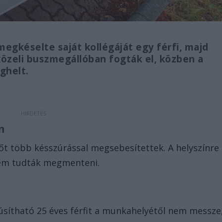
egkéselte saját kollégáját egy férfi, majd
közeli buszmegállóban fogták el, közben a
ghelt.
n
őt több késszúrással megsebesítettek. A helyszínre
nem tudták megmenteni.
sítható 25 éves férfit a munkahelyétől nem messze