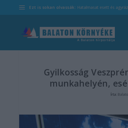
Ezt is sokan olvassák:
Hatalmasat esett és agyrázk
Gyilkosság Veszpré
munkahelyén, esé
Írta:
Balat