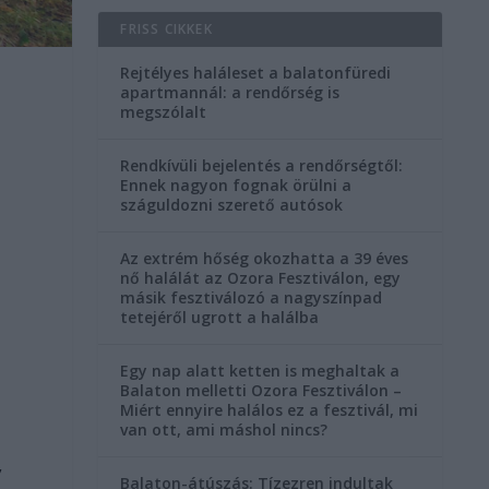
FRISS CIKKEK
Rejtélyes haláleset a balatonfüredi
apartmannál: a rendőrség is
megszólalt
Rendkívüli bejelentés a rendőrségtől:
Ennek nagyon fognak örülni a
száguldozni szerető autósok
Az extrém hőség okozhatta a 39 éves
nő halálát az Ozora Fesztiválon, egy
másik fesztiválozó a nagyszínpad
tetejéről ugrott a halálba
Egy nap alatt ketten is meghaltak a
Balaton melletti Ozora Fesztiválon –
Miért ennyire halálos ez a fesztivál, mi
van ott, ami máshol nincs?
,
Balaton-átúszás: Tízezren indultak