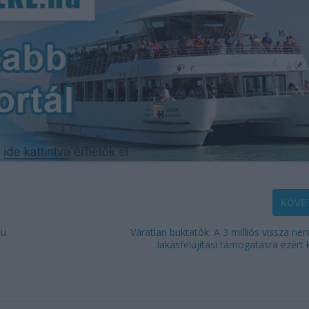
KÖVE
pu
Váratlan buktatók: A 3 milliós vissza ne
lakásfelújítási támogatásra ezért ke