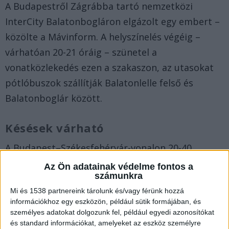
A Budapestről Zágrábba tartó nemzetközi
InterCity Balatonbogláron elgázolt egy embert –
közölte a Mávinform. A helyszínelés végéig –
várhatóan 20-21 óráig – szünetel a
vonatközlekedés ezen a szakaszon, az utasokat
pótlóbuszok szállítják Balatonlelle felső és
Balatonboglár között.
Késések várható
A Budapest–Székesfehérvár-vonalon 20-40
perccel lehet hosszabb a menetidő a baleset és
Az Ön adatainak védelme fontos a
számunkra
az átszállások miatt – közölte a vasúttársaság.
Mi és 1538 partnereink tárolunk és/vagy férünk hozzá
információkhoz egy eszközön, például sütik formájában, és
Az utasoknak le kell szállni a
személyes adatokat dolgozunk fel, például egyedi azonosítókat
vonatról
és standard információkat, amelyeket az eszköz személyre