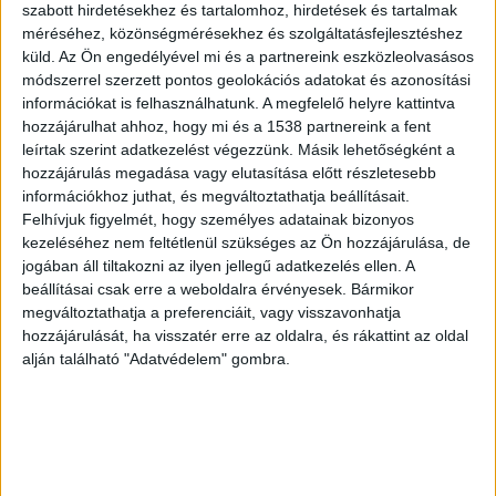
szabott hirdetésekhez és tartalomhoz, hirdetések és tartalmak
A vasúttársaság pótlóbuszokat rendelt, amelyek
méréséhez, közönségmérésekhez és szolgáltatásfejlesztéshez
küld.
Az Ön engedélyével mi és a partnereink eszközleolvasásos
Balatonszemes és Balatonboglár állomások
módszerrel szerzett pontos geolokációs adatokat és azonosítási
között szállítják az utasokat.
információkat is felhasználhatunk. A megfelelő helyre kattintva
hozzájárulhat ahhoz, hogy mi és a 1538 partnereink a fent
leírtak szerint adatkezelést végezzünk. Másik lehetőségként a
Ma már ez nem az első eset
hozzájárulás megadása vagy elutasítása előtt részletesebb
információkhoz juthat, és megváltoztathatja beállításait.
Vonat gázolt el egy embert Dunakeszin, a
Felhívjuk figyelmét, hogy személyes adatainak bizonyos
Gyártelep vasútállomásnál kora délután. A
kezeléséhez nem feltétlenül szükséges az Ön hozzájárulása, de
rendőrség és a katasztrófavédelem munkatársai
jogában áll tiltakozni az ilyen jellegű adatkezelés ellen. A
beállításai csak erre a weboldalra érvényesek. Bármikor
egy sátrat állítottak fel a helyszínen, ezért
megváltoztathatja a preferenciáit, vagy visszavonhatja
valószínű, hogy az áldozat nem élte túl a
hozzájárulását, ha visszatér erre az oldalra, és rákattint az oldal
alján található "Adatvédelem" gombra.
balesetet – írta a
budapestkornyeke.hu.
A portál
szemtanúk beszámolóit is ismerteti.
Felborult a menetrend