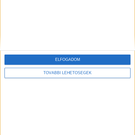
ELFOGADOM
TOVÁBBI LEHETŐSÉGEK
Meg lehet őrülni a somogyi erdőkben a
terepmotorosoktól, már a rendőrség is tud
róluk