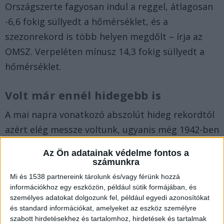
Országszerte fagyosan indul a reggel, átlagosan
-6,6 fokig süllyedt a hőmérséklet, és a
szezonrekord is több helyen megdőlt – írja az
OMSZ. Verpeléten mínusz 14,3 fokig süllyedt a
hőmérséklet.
Volt már ennél hidegebb is
A mai napra vonatkozó abszolút hideg rekordtól
azért elég messze voltunk, ugyanis még 1942-ben
Putnokon mínust 29,5 fokot mértek.
Az Ön adatainak védelme fontos a
számunkra
A rendőrség aggódik.
Mi és 1538 partnereink tárolunk és/vagy férünk hozzá
információkhoz egy eszközön, például sütik formájában, és
A rendőrök azt írták, hogy a
Országos
személyes adatokat dolgozunk fel, például egyedi azonosítókat
Meteorológiai Szolgálat
gondoskodott róla,
és standard információkat, amelyeket az eszköz személyre
szabott hirdetésekhez és tartalomhoz, hirdetések és tartalmak
napok óta gyártják a clickbait tartalmakat (nem),