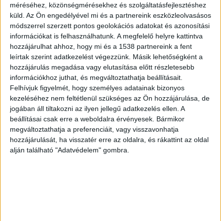
méréséhez, közönségmérésekhez és szolgáltatásfejlesztéshez
így azt már mindenki tudja, hogy a hétvégén
küld.
Az Ön engedélyével mi és a partnereink eszközleolvasásos
módszerrel szerzett pontos geolokációs adatokat és azonosítási
nagyon hideg lesz. Sokan elővették és
információkat is felhasználhatunk. A megfelelő helyre kattintva
megélezték korcsolyájukat arra számítva, hogy
hozzájárulhat ahhoz, hogy mi és a 1538 partnereink a fent
tavaink, folyóink is befagynak.
leírtak szerint adatkezelést végezzünk. Másik lehetőségként a
hozzájárulás megadása vagy elutasítása előtt részletesebb
információkhoz juthat, és megváltoztathatja beállításait.
Legalább 10 centis jeg kellene
Felhívjuk figyelmét, hogy személyes adatainak bizonyos
kezeléséhez nem feltétlenül szükséges az Ön hozzájárulása, de
A legfontosabb ökölszabály, hogy a szabad vizek
jogában áll tiltakozni az ilyen jellegű adatkezelés ellen. A
jegére csak akkor lehet lépni, ha az kellő
beállításai csak erre a weboldalra érvényesek. Bármikor
megváltoztathatja a preferenciáit, vagy visszavonhatja
szilárdságú, nem olvad, nem mozog. Vagyis a jég
hozzájárulását, ha visszatér erre az oldalra, és rákattint az oldal
legalább 10 cm vastag, de inkább több. Ha ez a
alján található "Adatvédelem" gombra.
feltétel nem teljesül, felejtsük el a korizást, mert
ilyenkor a jégre menni életveszélyes!