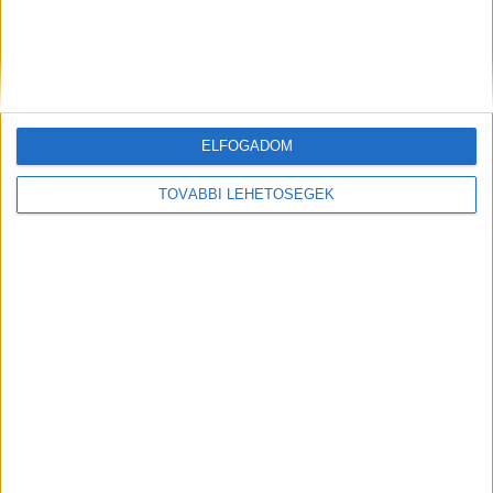
Több mint 1 millió forintért bárki tagja lehet a
Balatonkenesei Horgász Egyesületnek
ELFOGADOM
TOVÁBBI LEHETŐSÉGEK
Beindult a Balaton jegesedése, egyelőre még
csak a partok közelében