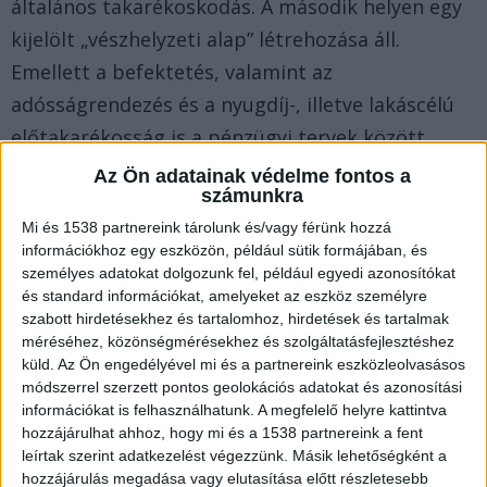
általános takarékoskodás. A második helyen egy
kijelölt „vészhelyzeti alap” létrehozása áll.
Emellett a befektetés, valamint az
adósságrendezés és a nyugdíj-, illetve lakáscélú
előtakarékosság is a pénzügyi tervek között
szerepel.
Az Ön adatainak védelme fontos a
számunkra
Mi és 1538 partnereink tárolunk és/vagy férünk hozzá
Az adatokból az is jól látszik, hogy az elhatározás
információkhoz egy eszközön, például sütik formájában, és
nem jelent önmagában sikeres végrehajtást,
személyes adatokat dolgozunk fel, például egyedi azonosítókat
hiszen minden harmadik fő nem, közel fele pedig
és standard információkat, amelyeket az eszköz személyre
szabott hirdetésekhez és tartalomhoz, hirdetések és tartalmak
csak részben tartja be tervét. A fiatal korosztály
méréséhez, közönségmérésekhez és szolgáltatásfejlesztéshez
tudatosabbnak tűnik, hiszen a megkérdezettek
küld.
Az Ön engedélyével mi és a partnereink eszközleolvasásos
módszerrel szerzett pontos geolokációs adatokat és azonosítási
közel fele (a 18-35 éves korosztály 47%-a)
információkat is felhasználhatunk. A megfelelő helyre kattintva
januárban előre tervezi pénzügyeit, ez az arány
hozzájárulhat ahhoz, hogy mi és a 1538 partnereink a fent
leírtak szerint adatkezelést végezzünk. Másik lehetőségként a
az 50 év felettieknél csupán 26%. – derül ki a
hozzájárulás megadása vagy elutasítása előtt részletesebb