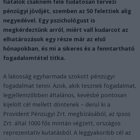
fiatalok csaknem fele tudatosan tervezi
pénzügyi jövőjét, szemben az 50 felettiek alig
negyedével. Egy pszichológust is
megkérdeztünk arról, miért vall kudarcot az
elhatározások egy része már az első
hónapokban, és mi a sikeres és a fenntartható
fogadalomtétel titka.
A lakosság egyharmada szokott pénzügyi
fogadalmat tenni.
Azok, akik tesznek fogadalmat,
legjellemzőbben általános, kevésbé pontosan
kijelölt cél mellett döntenek – derül ki a
Provident Pénzügyi Zrt. megbízásából, az Ipsos
Zrt. által 1000 fős mintán végzett, országos
reprezentatív kutatásból. A leggyakoribb cél az