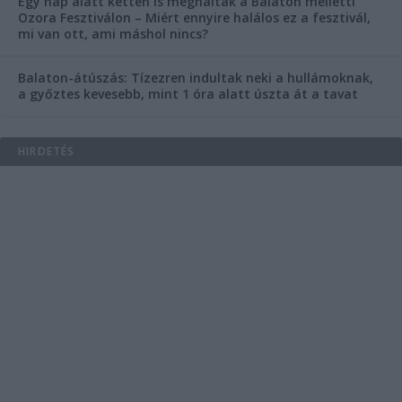
Egy nap alatt ketten is meghaltak a Balaton melletti
Ozora Fesztiválon – Miért ennyire halálos ez a fesztivál,
mi van ott, ami máshol nincs?
Balaton-átúszás: Tízezren indultak neki a hullámoknak,
a győztes kevesebb, mint 1 óra alatt úszta át a tavat
HIRDETÉS