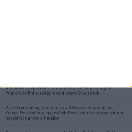
FRISS CIKKEK
Rejtélyes haláleset a balatonfüredi apartmannál: a
rendőrség is megszólalt
Rendkívüli bejelentés a rendőrségtől: Ennek nagyon
fognak örülni a száguldozni szerető autósok
Az extrém hőség okozhatta a 39 éves nő halálát az
Ozora Fesztiválon, egy másik fesztiválozó a nagyszínpad
tetejéről ugrott a halálba