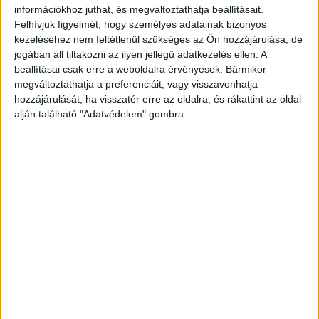
magyar lakosság pénzügyi helyzetét vizsgáló
információkhoz juthat, és megváltoztathatja beállításait.
Provident Barométer-kutatásból.
Felhívjuk figyelmét, hogy személyes adatainak bizonyos
kezeléséhez nem feltétlenül szükséges az Ön hozzájárulása, de
jogában áll tiltakozni az ilyen jellegű adatkezelés ellen. A
Mi a különbség a változtatásra irányuló vágy és a
beállításai csak erre a weboldalra érvényesek. Bármikor
megváltoztathatja a preferenciáit, vagy visszavonhatja
gyakorlati megvalósítás között? – a kutatás
hozzájárulását, ha visszatér erre az oldalra, és rákattint az oldal
kapcsán erről kérdeztük
Halász András
alján található "Adatvédelem" gombra.
pszichológust.
A szakember szerint szokásaink megváltoztatása
kitartó gyakorlást igényel, és még kellő
motiváció mellett is kihívást jelent. A korábbi
viselkedés megváltoztatásához önmagában nem
elég az, hogy nagyon szeretnénk valamit.
Szükség van megvalósítási szándékra és konkrét
cselekvési tervre is.