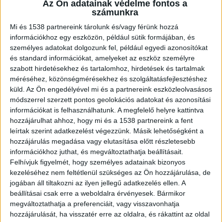
Az Ön adatainak védelme fontos a
kattintva!
számunkra
Mi és 1538 partnereink tárolunk és/vagy férünk hozzá
A fődíj
információkhoz egy eszközön, például sütik formájában, és
személyes adatokat dolgozunk fel, például egyedi azonosítókat
A Magyar Filmakadémia tagjainak titkos
és standard információkat, amelyeket az eszköz személyre
szavazatai alapján a játékfilmek között
szabott hirdetésekhez és tartalomhoz, hirdetések és tartalmak
méréséhez, közönségmérésekhez és szolgáltatásfejlesztéshez
Krasznahorkai Balázs elsőfilmes alkotása, az
küld.
Az Ön engedélyével mi és a partnereink eszközleolvasásos
erdélyi magashegyi tájakon játszódó, a balladák
módszerrel szerzett pontos geolokációs adatokat és azonosítási
információkat is felhasználhatunk. A megfelelő helyre kattintva
hangulatát megidéző apa-fiú történet, a Hasadék
hozzájárulhat ahhoz, hogy mi és a 1538 partnereink a fent
kapta a fődíjat.
leírtak szerint adatkezelést végezzünk. Másik lehetőségként a
hozzájárulás megadása vagy elutasítása előtt részletesebb
információkhoz juthat, és megváltoztathatja beállításait.
Ilyet tud egy magyar horror-thriller
Felhívjuk figyelmét, hogy személyes adatainak bizonyos
kezeléséhez nem feltétlenül szükséges az Ön hozzájárulása, de
Bergendy Péter első világháború után játszódó
jogában áll tiltakozni az ilyen jellegű adatkezelés ellen. A
misztikus horror-thrillere, a Post mortem négy
beállításai csak erre a weboldalra érvényesek. Bármikor
elismerést kapott: Nagy András lett a legjobb
megváltoztathatja a preferenciáit, vagy visszavonhatja
hozzájárulását, ha visszatér erre az oldalra, és rákattint az oldal
operatőr, Király István a legjobb vágó, Hujber