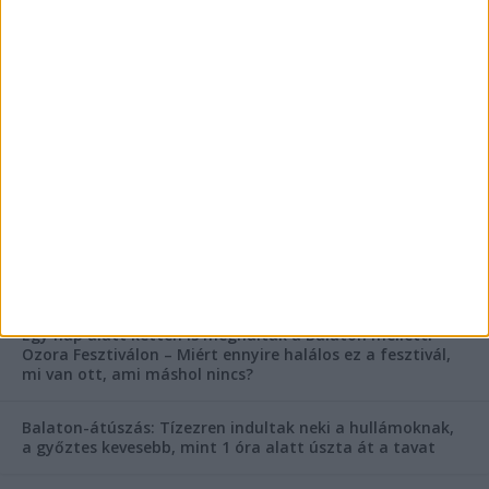
FRISS CIKKEK
Rejtélyes haláleset a balatonfüredi apartmannál: a
rendőrség is megszólalt
Rendkívüli bejelentés a rendőrségtől: Ennek nagyon
fognak örülni a száguldozni szerető autósok
Az extrém hőség okozhatta a 39 éves nő halálát az
Ozora Fesztiválon, egy másik fesztiválozó a nagyszínpad
tetejéről ugrott a halálba
Egy nap alatt ketten is meghaltak a Balaton melletti
Ozora Fesztiválon – Miért ennyire halálos ez a fesztivál,
mi van ott, ami máshol nincs?
Balaton-átúszás: Tízezren indultak neki a hullámoknak,
a győztes kevesebb, mint 1 óra alatt úszta át a tavat