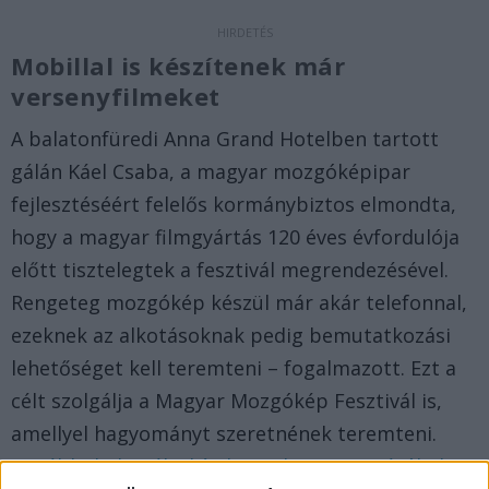
Mobillal is készítenek már
versenyfilmeket
A balatonfüredi Anna Grand Hotelben tartott
gálán Káel Csaba, a magyar mozgóképipar
fejlesztéséért felelős kormánybiztos elmondta,
hogy a magyar filmgyártás 120 éves évfordulója
előtt tisztelegtek a fesztivál megrendezésével.
Rengeteg mozgókép készül már akár telefonnal,
ezeknek az alkotásoknak pedig bemutatkozási
lehetőséget kell teremteni – fogalmazott. Ezt a
célt szolgálja a Magyar Mozgókép Fesztivál is,
amellyel hagyományt szeretnének teremteni.
További kulturális hírek a Balaton partjáról ide