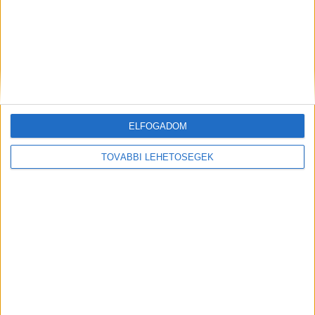
ELŐZŐ
KÖVETKEZŐ
ELFOGADOM
Ők úsztak leggyorsabban a
A két aranyháromszög, avagy
balatoni öbölben, a
a Balaton már alig marad el a
TOVÁBBI LEHETŐSÉGEK
háromszoros olimpiai bajnok
fővárostól
is vízbe ugrott
KAPCSOLÓDÓ HOZZÁSZÓLÁSOK