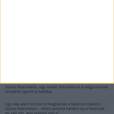
FRISS CIKKEK
Rejtélyes haláleset a balatonfüredi apartmannál: a
rendőrség is megszólalt
Rendkívüli bejelentés a rendőrségtől: Ennek nagyon
fognak örülni a száguldozni szerető autósok
Az extrém hőség okozhatta a 39 éves nő halálát az
Ozora Fesztiválon, egy másik fesztiválozó a nagyszínpad
tetejéről ugrott a halálba
Egy nap alatt ketten is meghaltak a Balaton melletti
Ozora Fesztiválon – Miért ennyire halálos ez a fesztivál,
mi van ott, ami máshol nincs?