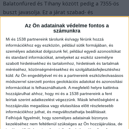
Balatonfüred és Tihany között pedig a 7355-ös
buszt javasolja. Ez a járat szabad- és
munkaszüneti napokon, valamint nyáron minden
Az Ön adatainak védelme fontos a
nap közlekedett, igaz, csak egy járatpár
számunkra
szállította az utasokat.
A Balatonkörnyéke.hu
Mi és 1538 partnereink tárolunk és/vagy férünk hozzá
információkhoz egy eszközön, például sütik formájában, és
legfrissebb híreit ide kattintva éred el.
személyes adatokat dolgozunk fel, például egyedi azonosítókat
és standard információkat, amelyeket az eszköz személyre
Csak átszállással lehet Tihanyba
szabott hirdetésekhez és tartalomhoz, hirdetések és tartalmak
menni
méréséhez, közönségmérésekhez és szolgáltatásfejlesztéshez
küld.
Az Ön engedélyével mi és a partnereink eszközleolvasásos
A módosítás azokat érinti érzékenyen, akik eddig
módszerrel szerzett pontos geolokációs adatokat és azonosítási
információkat is felhasználhatunk. A megfelelő helyre kattintva
átszállás nélkül eljuthattak Tihanyba, de ezt a
hozzájárulhat ahhoz, hogy mi és a 1538 partnereink a fent
jövőben nem lehet majd megtenni. Ez nyilván az
leírtak szerint adatkezelést végezzünk. Másik lehetőségként a
hozzájárulás megadása vagy elutasítása előtt részletesebb
idősebbeknek lehet probléma, akik eddig a nyári
információkhoz juthat, és megváltoztathatja beállításait.
időszakban megtehették azt, hogy a Népligetben
Felhívjuk figyelmét, hogy személyes adatainak bizonyos
kezeléséhez nem feltétlenül szükséges az Ön hozzájárulása, de
reggel 8-kor felszálltak a buszra, majd három