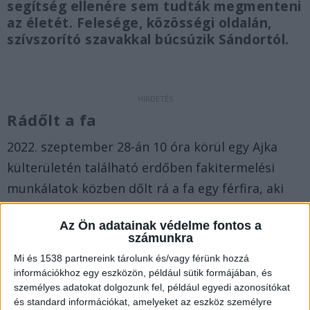
segítség ellenére sem tudták megmenteni
az életét. Felesége, közösségi oldalán,
szívszorító szavakkal búcsúzik Sándortól.
Rádőlt a fa
2022. szeptember 28-án 10 óra körül egy Ajka
külterületén található erdőben fakitermelési
munkálatok közben dőlt rá a fa egy férfira, aki
ennek következtében olyan súlyos sérüléseket
Az Ön adatainak védelme fontos a
szenvedett, hogy a helyszínen életét vesztette
–
számunkra
írja a Kékvillogó.hu
Mi és 1538 partnereink tárolunk és/vagy férünk hozzá
információkhoz egy eszközön, például sütik formájában, és
Nyomozás folyik
személyes adatokat dolgozunk fel, például egyedi azonosítókat
és standard információkat, amelyeket az eszköz személyre