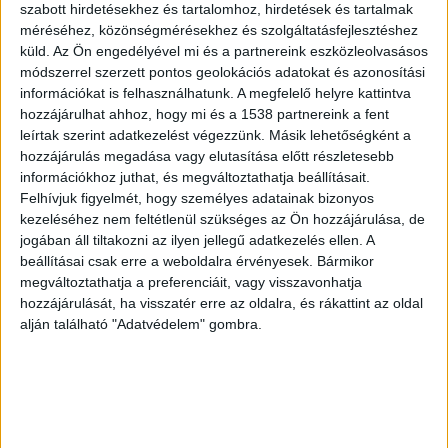
Az haláleset körülményeit a Veszprém Megyei
szabott hirdetésekhez és tartalomhoz, hirdetések és tartalmak
méréséhez, közönségmérésekhez és szolgáltatásfejlesztéshez
Rendőr-főkapitányság vizsgálja, az ügyben halált
küld.
Az Ön engedélyével mi és a partnereink eszközleolvasásos
okozó, foglalkozás körében elkövetett gondatlan
módszerrel szerzett pontos geolokációs adatokat és azonosítási
információkat is felhasználhatunk. A megfelelő helyre kattintva
veszélyeztetés vétség elkövetése miatt folyik
hozzájárulhat ahhoz, hogy mi és a 1538 partnereink a fent
nyomozás – közölte a baleset után a rendőrség.
leírtak szerint adatkezelést végezzünk. Másik lehetőségként a
hozzájárulás megadása vagy elutasítása előtt részletesebb
információkhoz juthat, és megváltoztathatja beállításait.
Nem tudták megmenteni
Felhívjuk figyelmét, hogy személyes adatainak bizonyos
kezeléséhez nem feltétlenül szükséges az Ön hozzájárulása, de
Úgy tudjuk, a férfi éppen egy erdős részen
jogában áll tiltakozni az ilyen jellegű adatkezelés ellen. A
végzett fakitermelési munkálatokat, amikor egy
beállításai csak erre a weboldalra érvényesek. Bármikor
megváltoztathatja a preferenciáit, vagy visszavonhatja
közel 15 méter magas fa rádőlt. A munkatársai
hozzájárulását, ha visszatér erre az oldalra, és rákattint az oldal
rögtön kiszabadították a férfit a hatalmas fa alól,
alján található "Adatvédelem" gombra.
és a kiérkező mentők próbálták megmenteni az
életét, olyan súlyosan megsérült, hogy már nem
tudtak rajta segíteni.