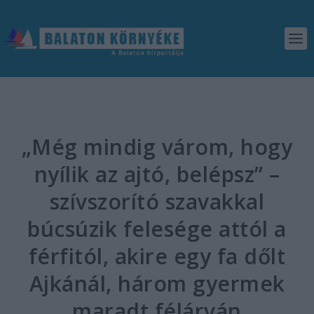
„Még mindig várom, hogy
nyílik az ajtó, belépsz” –
szívszorító szavakkal
búcsúzik felesége attól a
férfitól, akire egy fa dőlt
Ajkánál, három gyermek
maradt félárván