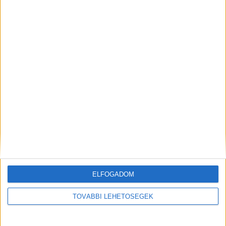
ELŐZŐ
KÖVETKEZŐ
Megszűnik a kötelező
Lehűlt a levegő a Balatonnál,
maszkhasználat, védettségi
sebaj, van egy remek filmes
igazolvány nélkül lehet menni
program Veszprémben és
étterembe, szállodába és
környékén
strandra
KAPCSOLÓDÓ HOZZÁSZÓLÁSOK
ELFOGADOM
TOVÁBBI LEHETŐSÉGEK