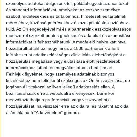
önfeloszlatás okai, valamint az, hogy a
személyes adatokat dolgozunk fel, például egyedi azonosítókat
és standard információkat, amelyeket az eszköz személyre
polgármester módszeresen kihagyta a
szabott hirdetésekhez és tartalomhoz, hirdetések és tartalmak
képviselőket a helyi döntésekből.
méréséhez, közönségmérésekhez és szolgáltatásfejlesztéshez
küld.
Az Ön engedélyével mi és a partnereink eszközleolvasásos
módszerrel szerzett pontos geolokációs adatokat és azonosítási
A retró hangulatú strand
információkat is felhasználhatunk. A megfelelő helyre kattintva
hozzájárulhat ahhoz, hogy mi és a 1538 partnereink a fent
A település
honlapja
szerint a felújított
leírtak szerint adatkezelést végezzünk. Másik lehetőségként a
strandbejáratát mellett zárt és nyitott
hozzájárulás megadása vagy elutasítása előtt részletesebb
információkhoz juthat, és megváltoztathatja beállításait.
kerékpártárolók vannak, sűrűn beültetett fák
Felhívjuk figyelmét, hogy személyes adatainak bizonyos
alatt könnyű árnyékos helyet találni a nyári
kezeléséhez nem feltétlenül szükséges az Ön hozzájárulása, de
jogában áll tiltakozni az ilyen jellegű adatkezelés ellen. A
forróságban. A meder fokozatosan mélyül, sem
beállításai csak erre a weboldalra érvényesek. Bármikor
iszap, sem kő nem okoz kellemetlenséget, a víz
megváltoztathatja a preferenciáit, vagy visszavonhatja
tiszta. Már a partról is csodás panoráma tárul
hozzájárulását, ha visszatér erre az oldalra, és rákattint az oldal
alján található "Adatvédelem" gombra.
elénk, de kicsit beúszva elénk tárulnak a
tanúhegyek csodás kupolái.