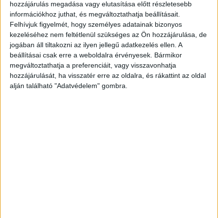
hozzájárulás megadása vagy elutasítása előtt részletesebb
üzletekbe.
információkhoz juthat, és megváltoztathatja beállításait.
Felhívjuk figyelmét, hogy személyes adatainak bizonyos
kezeléséhez nem feltétlenül szükséges az Ön hozzájárulása, de
170 ezer palack bor
jogában áll tiltakozni az ilyen jellegű adatkezelés ellen. A
beállításai csak erre a weboldalra érvényesek. Bármikor
A Varga Pincészet Csabagyöngyéből 12 hektárról
megváltoztathatja a preferenciáit, vagy visszavonhatja
180 ezer kilogramm szőlőt kíván felvásárolni,
hozzájárulását, ha visszatér erre az oldalra, és rákattint az oldal
amiből 170 ezer palack bor fog készülni –
alján található "Adatvédelem" gombra.
mondta.
Gazdálkodási adatok
A badacsonyörsi központú, feldebrői telephellyel
is rendelkező Varga Pincészet 250 hektáron
termeszt, és 2000 hektárról vásárol fel szőlőt –
mondta Varga Máté Péter.