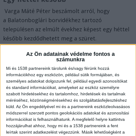
Varga Máté Péter beszámolt arról, hogy
a Balatonboglári borvidékhez tartozó
településen az elmúlt évekhez képest egy héttel
később kezdődhetett meg a szüret.
Az Ön adatainak védelme fontos a
Nőtt az ára
számunkra
Az átvételi ár a tavalyi 85-ről 100 forintra nőtt
Mi és 1538 partnereink tárolunk és/vagy férünk hozzá
információkhoz egy eszközön, például sütik formájában, és
kilogrammonként, mert Csabagyöngyéből
személyes adatokat dolgozunk fel, például egyedi azonosítókat
nagyobb a kereslet, mint a kínálat.
és standard információkat, amelyeket az eszköz személyre
szabott hirdetésekhez és tartalomhoz, hirdetések és tartalmak
méréséhez, közönségmérésekhez és szolgáltatásfejlesztéshez
Ebből készül az első újbor
küld.
Az Ön engedélyével mi és a partnereink eszközleolvasásos
módszerrel szerzett pontos geolokációs adatokat és azonosítási
A hibrid szőlőfajtából reduktív eljárással, érlelés
információkat is felhasználhatunk. A megfelelő helyre kattintva
nélkül készül Európa első új bora, amely
hozzájárulhat ahhoz, hogy mi és a 1538 partnereink a fent
leírtak szerint adatkezelést végezzünk. Másik lehetőségként a
várhatóan szeptember közepén kerül az