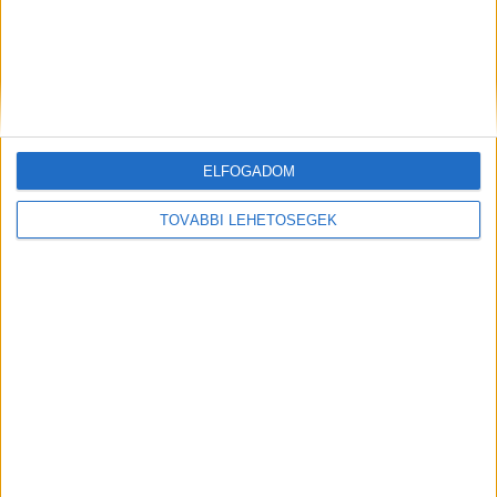
rendőrt, majd el akarta tőlük venni a fegyvert
egy szír férfi a Fonyódi Rendőrkapitányságon
ELFOGADOM
TOVÁBBI LEHETŐSÉGEK
Jövő nyárig nem lehet közlekedni autóval a
Baross hídon Siófokon