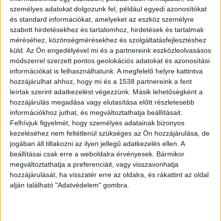
személyes adatokat dolgozunk fel, például egyedi azonosítókat
és standard információkat, amelyeket az eszköz személyre
szabott hirdetésekhez és tartalomhoz, hirdetések és tartalmak
méréséhez, közönségmérésekhez és szolgáltatásfejlesztéshez
küld.
Az Ön engedélyével mi és a partnereink eszközleolvasásos
módszerrel szerzett pontos geolokációs adatokat és azonosítási
információkat is felhasználhatunk. A megfelelő helyre kattintva
hozzájárulhat ahhoz, hogy mi és a 1538 partnereink a fent
leírtak szerint adatkezelést végezzünk. Másik lehetőségként a
hozzájárulás megadása vagy elutasítása előtt részletesebb
információkhoz juthat, és megváltoztathatja beállításait.
Felhívjuk figyelmét, hogy személyes adatainak bizonyos
kezeléséhez nem feltétlenül szükséges az Ön hozzájárulása, de
jogában áll tiltakozni az ilyen jellegű adatkezelés ellen. A
beállításai csak erre a weboldalra érvényesek. Bármikor
megváltoztathatja a preferenciáit, vagy visszavonhatja
hozzájárulását, ha visszatér erre az oldalra, és rákattint az oldal
Elköltöztek
alján található "Adatvédelem" gombra.
A páros a kiskutya megvásárlását követően két
hónappal sietve elköltözött ismeretlen helyre.