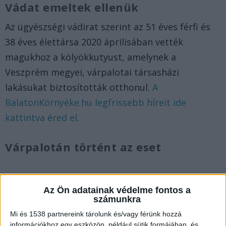
Vádat emeltek ellenük
Az ügyészségi vádirat szerint az 51 éves férfi és
38 éves élettársa 2020 áprilisában vették
magukhoz a kölyökkutyust, amelynek a
Veszprém megyei, várpalotai társasházi
lakásukat biztosították otthonul.
A
BalatonKörnyéke.hu legfrissebb híreit ide
kattintva éred el.
Várpalotán történt az eset
Az Ön adatainak védelme fontos a
számunkra
Mi és 1538 partnereink tárolunk és/vagy férünk hozzá
információkhoz egy eszközön, például sütik formájában, és