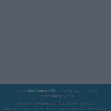
Kiadja a
| Minden jog fenntartva!
Like Company Kft.
Balatonkornyeke.hu
Impresszum
Médiaajánlat
Adatkezelési tájékoztató
Adatvédelmi Tájékoztató
BudaPestkörnyéke.hu
LikeNews.hu