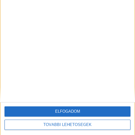
KAPCSOLÓDÓ HOZZÁSZÓLÁSOK
Folytatódnak a szabadvízi strandfejlesztések a
Balatonnál
ELFOGADOM
TOVÁBBI LEHETŐSÉGEK