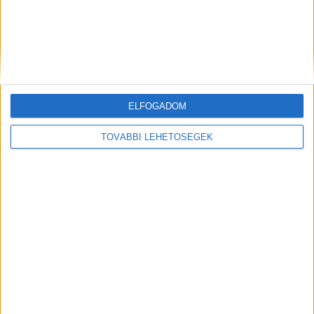
Keszthely
Balatonboglár
Balatonalmádi
Badacsonytomaj
Balatonföldvár
ELFOGADOM
Fonyód
TOVÁBBI LEHETŐSÉGEK
Csopak
Balatonszemes
Balatonkenese
Vonyarcvashegy
Balatonfenyves
Gyenesdiás
Balatonszárszó
Balatonkeresztúr