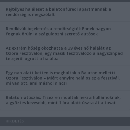
Rejtélyes haláleset a balatonfüredi apartmannál: a
rendőrség is megszólalt
Rendkívüli bejelentés a rendőrségtől: Ennek nagyon
fognak örülni a száguldozni szerető autósok
Az extrém hőség okozhatta a 39 éves nő halálát az
Ozora Fesztiválon, egy másik fesztiválozó a nagyszínpad
tetejéről ugrott a halálba
Egy nap alatt ketten is meghaltak a Balaton melletti
Ozora Fesztiválon – Miért ennyire halálos ez a fesztivál,
mi van ott, ami máshol nincs?
Balaton-átúszás: Tízezren indultak neki a hullámoknak,
a győztes kevesebb, mint 1 óra alatt úszta át a tavat
HIRDETÉS