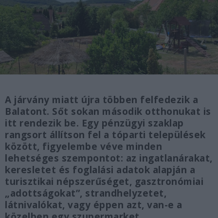
A járvány miatt újra többen felfedezik a
Balatont. Sőt sokan második otthonukat is
itt rendezik be. Egy pénzügyi szaklap
rangsort állítson fel a tóparti települések
között, figyelembe véve minden
lehetséges szempontot: az ingatlanárakat,
keresletet és foglalási adatok alapján a
turisztikai népszerűséget, gasztronómiai
„adottságokat”, strandhelyzetet,
látnivalókat, vagy éppen azt, van-e a
közelben egy szupermarket.