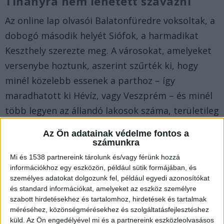
Tihanyra nem lehetett szavazni
Az online lap olvasói Balatonfüredre voksoltak, a
dobogó második helyét Siófok, a harmadikat
Keszthely szerezte meg. A városokat, amelyeket
versenybe hoztunk, aszerint szűrték ki, hogy
minél közelebb essenek a parthoz – így
maradhatott ki Hévíz, vagy Veszprém – és minél
több legyen az állandó lakosok száma, területileg
is nagyobb kiterjedésű legyen – így esett ki a
Az Ön adatainak védelme fontos a
rostán pl. Tihany.
számunkra
Mi és 1538 partnereink tárolunk és/vagy férünk hozzá
Szempontok
információkhoz egy eszközön, például sütik formájában, és
személyes adatokat dolgozunk fel, például egyedi azonosítókat
Azért volt szükség ilyen rostálásra, hogy össze
és standard információkat, amelyeket az eszköz személyre
szabott hirdetésekhez és tartalomhoz, hirdetések és tartalmak
tudjuk hasonlítani más szempontból is a Balaton
méréséhez, közönségmérésekhez és szolgáltatásfejlesztéshez
mentén fekvő településeket, pl. hogy mennyire
küld.
Az Ön engedélyével mi és a partnereink eszközleolvasásos