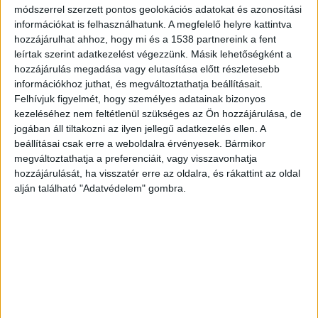
módszerrel szerzett pontos geolokációs adatokat és azonosítási
keresettek ott a nyaralók, lakóingatlanok,
információkat is felhasználhatunk. A megfelelő helyre kattintva
vannak-e kiemelkedő vendéglátóhelyek a
hozzájárulhat ahhoz, hogy mi és a 1538 partnereink a fent
környéken, hány szabadstrand van, illetve
leírtak szerint adatkezelést végezzünk. Másik lehetőségként a
hozzájárulás megadása vagy elutasítása előtt részletesebb
mennyibe kerül a fizetős strandjaikon a belépő.
információkhoz juthat, és megváltoztathatja beállításait.
Felhívjuk figyelmét, hogy személyes adatainak bizonyos
kezeléséhez nem feltétlenül szükséges az Ön hozzájárulása, de
Tihany mégis az élre tör
jogában áll tiltakozni az ilyen jellegű adatkezelés ellen. A
beállításai csak erre a weboldalra érvényesek. Bármikor
Bár a versenymezőnybe nem került be a rostán
megváltoztathatja a preferenciáit, vagy visszavonhatja
Tihany, a lapunk által megkérdezett
hozzájárulását, ha visszatér erre az oldalra, és rákattint az oldal
ingatlanszakértők kiemelték a népszerűségét a
alján található "Adatvédelem" gombra.
korábbi évekhez képest. Az ingatlan.com közlése
szerint a kínálat idén Tihany, Alsóörs, és Szántód
állhatott a dobogóra, ahol az átlagos
négyzetméterár is a legmagasabb. (Tavaly még
Tihany, Balatonfüred, és Szántód alkotta a top3-
at.) Ennek leginkább az az oka, hogy Tihany és