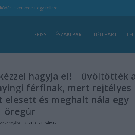
ódást szenvedett egy rollere...
FRISS
ÉSZAKI PART
DÉLI PART
TEL
kézzel hagyja el! – üvöltötték 
ngi férfinak, mert rejtélyes
 elesett és meghalt nála egy
öregúr
tonkörnyéke
|
2021.05.21. péntek