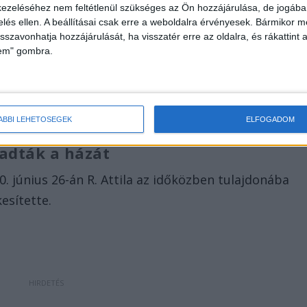
ezeléséhez nem feltétlenül szükséges az Ön hozzájárulása, de jogában 
zelés ellen. A beállításai csak erre a weboldalra érvényesek. Bármikor m
isszavonhatja hozzájárulását, ha visszatér erre az oldalra, és rákattint a
lem" gombra.
Forrás: Rendőrség
ÁBBI LEHETŐSÉGEK
ELFOGADOM
ladták a házát
0. június 26-án R. Attila az időközben tulajdonába
esítette.