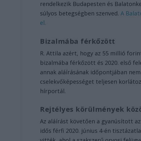
rendelkezik Budapesten és Balatonke
súlyos betegségben szenved.
A Balat
el.
Bizalmába férkőzött
R. Attila azért, hogy az 55 millió for
bizalmába férkőzött és 2020. első fe
annak aláírásának időpontjában nem 
cselekvőképességet teljesen korlátoz
hírportál.
Rejtélyes körülmények közö
Az aláírást követően a gyanúsított a
idős férfi 2020. június 4-én tisztáza
vitték, ahol a szakszerű orvosi felügy