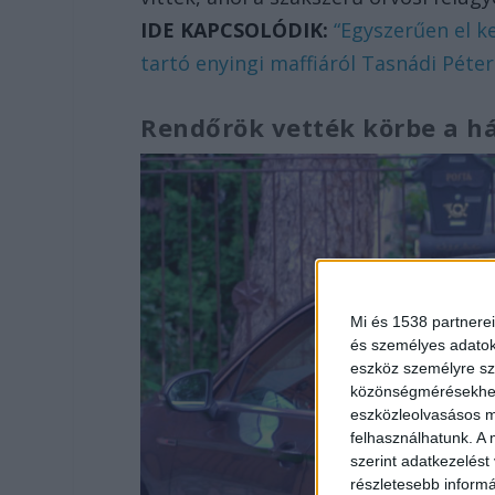
IDE KAPCSOLÓDIK:
“Egyszerűen el k
tartó enyingi maffiáról Tasnádi Péter
Rendőrök vették körbe a h
Mi és 1538 partnerei
és személyes adatoka
eszköz személyre sz
közönségmérésekhez 
eszközleolvasásos mó
felhasználhatunk. A 
szerint adatkezelést
részletesebb informác