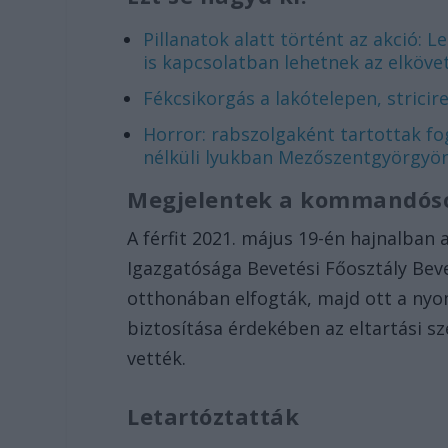
Pillanatok alatt történt az akció: L
is kapcsolatban lehetnek az elköve
Fékcsikorgás a lakótelepen, stricir
Horror: rabszolgaként tartottak fog
nélküli lyukban Mezőszentgyörgyön
Megjelentek a kommandós
A férfit 2021. május 19-én hajnalban
Igazgatósága Bevetési Főosztály Be
otthonában elfogták, majd ott a nyo
biztosítása érdekében az eltartási s
vették.
Letartóztatták