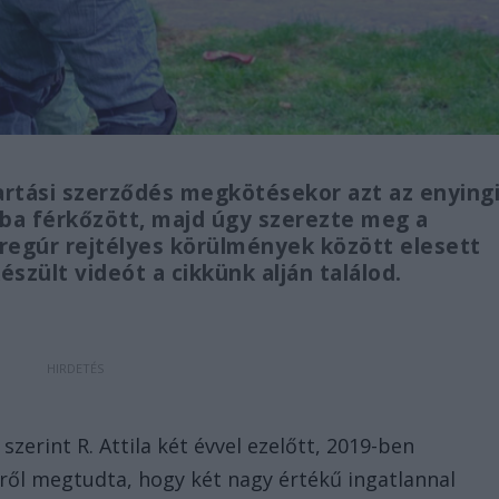
artási szerződés megkötésekor azt az enying
mába férkőzött, majd úgy szerezte meg a
regúr rejtélyes körülmények között elesett
észült videót a cikkünk alján találod.
erint R. Attila két évvel ezelőtt, 2019-ben
iről megtudta, hogy két nagy értékű ingatlannal