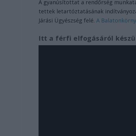
A gyanúsítottat a rendőrség munkatár
tettek letartóztatásának indítványo
Járási Ügyészség felé.
A Balatonkörnyé
Itt a férfi elfogásáról készü