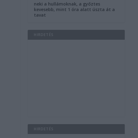
neki a hullámoknak, a győztes
kevesebb, mint 1 óra alatt úszta át a
tavat
HIRDETÉS
i
HIRDETÉS