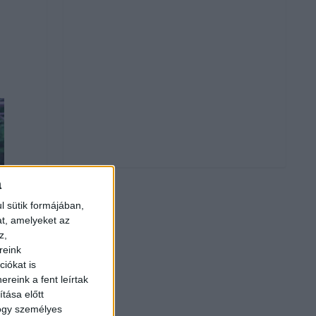
a
l sütik formájában,
at, amelyeket az
z,
reink
iókat is
reink a fent leírtak
tása előtt
hogy személyes