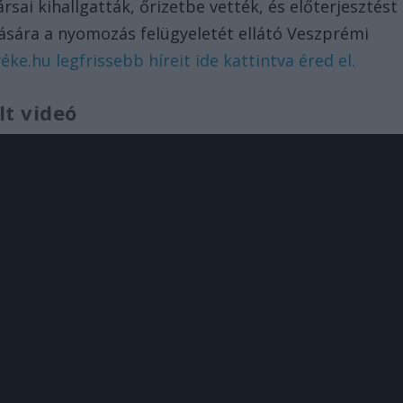
sai kihallgatták, őrizetbe vették, és előterjesztést
zására a nyomozás felügyeletét ellátó Veszprémi
ke.hu legfrissebb híreit ide kattintva éred el.
lt videó