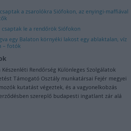
ecsaptak a zsarolókra Siófokon, az enyingi-maffiával
tők
e csaptak le a rendőrök Siófokon
va egy Balaton környéki lakost egy ablaktalan, víz
 – fotók
ok
 a Készenléti Rendőrség Különleges Szolgálatok
vetést Támogató Osztály munkatársai Fejér megyei
mozók kutatást végeztek, és a vagyonelkobzás
zerződésben szereplő budapesti ingatlant zár alá