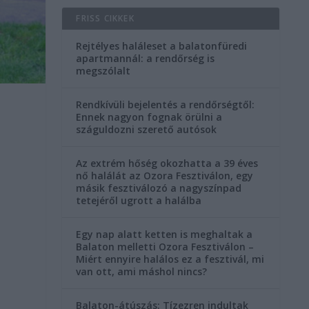
FRISS CIKKEK
Rejtélyes haláleset a balatonfüredi
apartmannál: a rendőrség is
megszólalt
Rendkívüli bejelentés a rendőrségtől:
i
Ennek nagyon fognak örülni a
száguldozni szerető autósok
Az extrém hőség okozhatta a 39 éves
nő halálát az Ozora Fesztiválon, egy
másik fesztiválozó a nagyszínpad
tetejéről ugrott a halálba
Egy nap alatt ketten is meghaltak a
Balaton melletti Ozora Fesztiválon –
Miért ennyire halálos ez a fesztivál, mi
van ott, ami máshol nincs?
Balaton-átúszás: Tízezren indultak