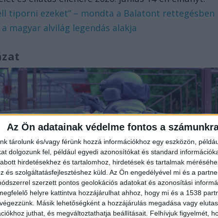
ell tiporni ezeket” – mondta a Balatont rettegésben
 a magyar alvilág legendás alakja
ázat
Az Ön adatainak védelme fontos a számunkr
nk tárolunk és/vagy férünk hozzá információkhoz egy eszközön, példáu
t dolgozunk fel, például egyedi azonosítókat és standard információk
abott hirdetésekhez és tartalomhoz, hirdetések és tartalmak méréséhe
és szolgáltatásfejlesztéshez küld.
Az Ön engedélyével mi és a partne
dszerrel szerzett pontos geolokációs adatokat és azonosítási informác
megfelelő helyre kattintva hozzájárulhat ahhoz, hogy mi és a 1538 partne
 végezzünk. Másik lehetőségként a hozzájárulás megadása vagy elutasí
iókhoz juthat, és megváltoztathatja beállításait.
Felhívjuk figyelmét, 