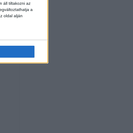
áll tiltakozni az
egváltoztathatja a
z oldal alján