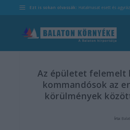
Ezt is sokan olvassák:
Hatalmasat esett és agyrázk
Az épületet felemelt 
kommandósok az enyi
körülmények között
Írta:
Bala