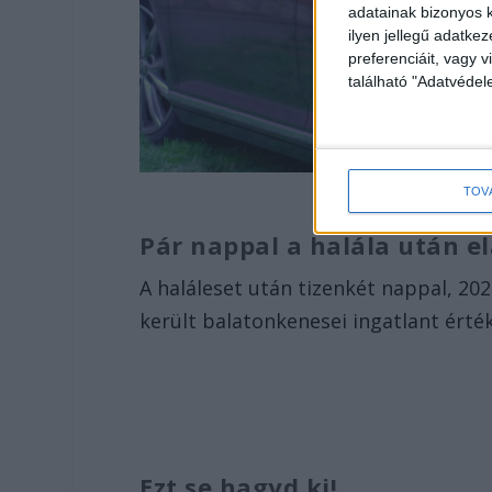
adatainak bizonyos k
ilyen jellegű adatke
preferenciáit, vagy v
található "Adatvéde
TOV
Pár nappal a halála után e
A haláleset után tizenkét nappal, 202
került balatonkenesei ingatlant érték
Ezt se hagyd ki!