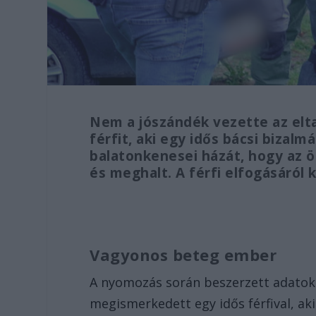
Nem a jószándék vezette az elt
férfit, aki egy idős bácsi bizal
balatonkenesei házát, hogy az ö
és meghalt. A férfi elfogásáról k
Vagyonos beteg ember
A nyomozás során beszerzett adatok sz
megismerkedett egy idős férfival, ak