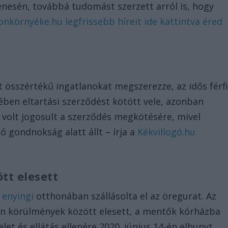
nesén, továbbá tudomást szerzett arról is, hogy
onkörnyéke.hu legfrissebb híreit ide kattintva éred
int összértékű ingatlanokat megszerezze, az idős férf
lében eltartási szerződést kötött vele, azonban
volt jogosult a szerződés megkötésére, mivel
ó gondnokság alatt állt – írja a
Kékvillogó.hu
tt elesett
z
enyingi
otthonában szállásolta el az öregurat. Az
tlan körülmények között elesett, a mentők kórházba
elet és ellátás ellenére 2020. június 14-én elhunyt.