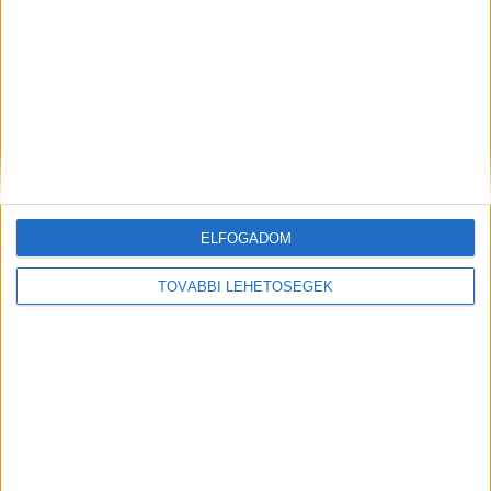
Kiemelt kép forrása a fenti poszt
ELFOGADOM
TOVÁBBI LEHETŐSÉGEK
MEGOSZTÁS: