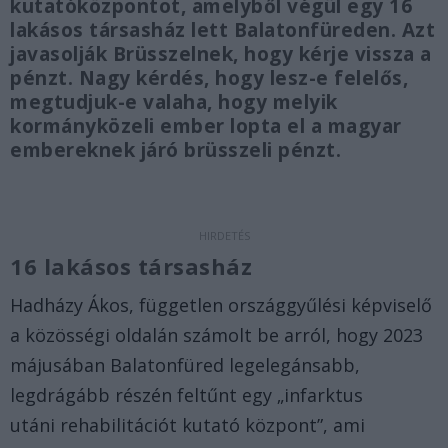
kutatóközpontot, amelyből végül egy 16
lakásos társasház lett Balatonfüreden. Azt
javasolják Brüsszelnek, hogy kérje vissza a
pénzt. Nagy kérdés, hogy lesz-e felelős,
megtudjuk-e valaha, hogy melyik
kormányközeli ember lopta el a magyar
embereknek járó brüsszeli pénzt.
16 lakásos társasház
Hadházy Ákos, független országgyűlési képviselő
a közösségi oldalán számolt be arról, hogy 2023
májusában Balatonfüred legelegánsabb,
legdrágább részén feltűnt egy „infarktus
utáni rehabilitációt kutató központ”, ami