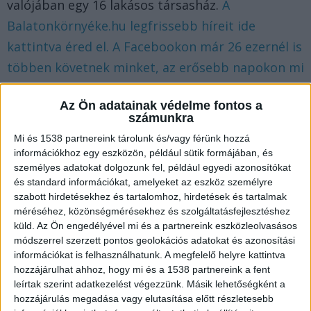
valójában egy 16 lakásos társasház.
A
Balatonkörnyéke.hu legfrissebb híreit ide
kattintva éred el. A Facebookon már 26 ezernél is
többen követnek minket, az erősebb napokon mi
vagyunk a Balaton vezető hírportálja.
Az Ön adatainak védelme fontos a
számunkra
815 millió forint
Mi és 1538 partnereink tárolunk és/vagy férünk hozzá
A képviselő szerint a rehabilitációt lényegében
információkhoz egy eszközön, például sütik formájában, és
személyes adatokat dolgozunk fel, például egyedi azonosítókat
egy földszinti magánklinika és némi fura
és standard információkat, amelyeket az eszköz személyre
pályázati papír jelentette. Hadházy akkor
szabott hirdetésekhez és tartalomhoz, hirdetések és tartalmak
méréséhez, közönségmérésekhez és szolgáltatásfejlesztéshez
megmutatta, hogyan lehet 815 millió forint uniós
küld.
Az Ön engedélyével mi és a partnereink eszközleolvasásos
pénzből tudományos rehabilitáció helyett
módszerrel szerzett pontos geolokációs adatokat és azonosítási
információkat is felhasználhatunk. A megfelelő helyre kattintva
luxusingatlant varázsolni — persze, némi
hozzájárulhat ahhoz, hogy mi és a 1538 partnereink a fent
áltudományos kutatási blablába csomagolva.
leírtak szerint adatkezelést végezzünk. Másik lehetőségként a
hozzájárulás megadása vagy elutasítása előtt részletesebb