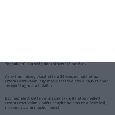
FRISS CIKKEK
Rejtélyes haláleset a balatonfüredi apartmannál: a
rendőrség is megszólalt
Rendkívüli bejelentés a rendőrségtől: Ennek nagyon
fognak örülni a száguldozni szerető autósok
Az extrém hőség okozhatta a 39 éves nő halálát az
Ozora Fesztiválon, egy másik fesztiválozó a nagyszínpad
tetejéről ugrott a halálba
Egy nap alatt ketten is meghaltak a Balaton melletti
Ozora Fesztiválon – Miért ennyire halálos ez a fesztivál,
mi van ott, ami máshol nincs?