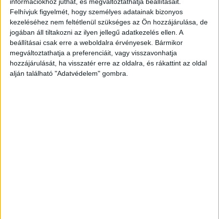
információkhoz juthat, és megváltoztathatja beállításait.
„Zoli mit mond”
Felhívjuk figyelmét, hogy személyes adatainak bizonyos
kezeléséhez nem feltétlenül szükséges az Ön hozzájárulása, de
A képviselő szerint a legviccesebb rész talán az
jogában áll tiltakozni az ilyen jellegű adatkezelés ellen. A
volt, hogy a hivatalos pályázatban szerepelt
beállításai csak erre a weboldalra érvényesek. Bármikor
megváltoztathatja a preferenciáit, vagy visszavonhatja
egy megjegyzés is, hogy az eszközbeszerzés attól
hozzájárulását, ha visszatér erre az oldalra, és rákattint az oldal
függ, „Zoli mit mond”. A képviselő felhívja a
alján található "Adatvédelem" gombra.
figyelmet arra, hogy azóta se tudjuk, ki az a Zoli.
Kormányhoz hűséges ügyészség
A csalónak mondott cég mögött Hadházy
beszámolója szerint egy NER-es, vagyis fideszes
figura állt, ennél többet nem tudott meg a
képviselő. Nagy kérdés az Orbán-kormányhoz
hűséges ügyészség valaha kinyomozza-e az
igazságot.