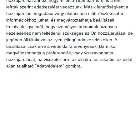
hozzájárulhat ahhoz, hogy mi és a 1538 partnereink a fent
leírtak szerint adatkezelést végezzünk. Másik lehetőségként a
Figyelmeztet a rendrőség
hozzájárulás megadása vagy elutasítása előtt részletesebb
információkhoz juthat, és megváltoztathatja beállításait.
A rendőrség ismét arra kéri a közlekedőket, hogy
Felhívjuk figyelmét, hogy személyes adatainak bizonyos
tartsák be a közlekedési szabályokat,
kezeléséhez nem feltétlenül szükséges az Ön hozzájárulása, de
használjanak megfelelő védőfelszerelést,
jogában áll tiltakozni az ilyen jellegű adatkezelés ellen. A
beállításai csak erre a weboldalra érvényesek. Bármikor
ügyeljenek a jó láthatóságra, valamint vezetés
megváltoztathatja a preferenciáit, vagy visszavonhatja
közben mellőzzék a telefon és a fülhallgató
hozzájárulását, ha visszatér erre az oldalra, és rákattint az oldal
alján található "Adatvédelem" gombra.
használatát. Emellett fontos, hogy mindenki az
út- és forgalmi viszonyoknak megfelelő
sebességet válasszon.
Rengeteg a rollerbaleset
2025-ben országszerte csaknem 3500 alkalommal
vonultak a mentők rolleres balesetekhez, míg az
idei év első öt hónapjában már több mint 1400