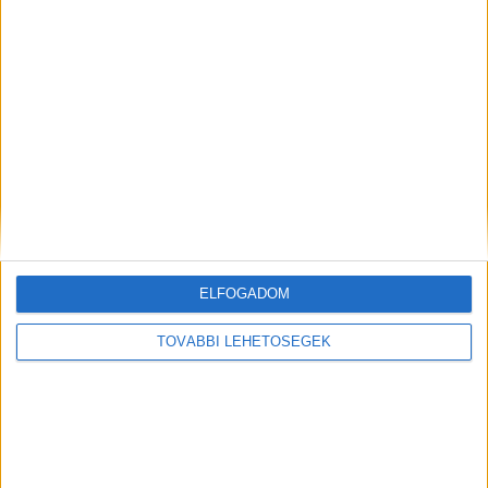
Az ünnep előtt hadakozott a késsel, csaknem
megölt egy nőt a berhidai férfi
ELFOGADOM
TOVÁBBI LEHETŐSÉGEK