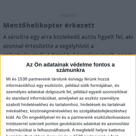
Mentőhelikopter érkezett
A sérültre egy arra közlekedő autós figyelt fel, aki
azonnal értesítette a segélyhívót a
rollerbalesetről. A fiatal bukósisakot viselt, ennek
ellenére súlyos sérüléseket szenvedett, ezért
Az Ön adatainak védelme fontos a
számunkra
mentőhelikopterrel szállították kórházba. Az
Mi és 1538 partnereink tárolunk és/vagy férünk hozzá
eset pontos körülményeit a Balatonfüredi
információkhoz egy eszközön, például sütik formájában, és
Rendőrkapitányság vizsgálja.
A
személyes adatokat dolgozunk fel, például egyedi azonosítókat
és standard információkat, amelyeket az eszköz személyre
Balatonkörnyéke.hu legfrissebb híreit ide
szabott hirdetésekhez és tartalomhoz, hirdetések és tartalmak
kattintva éred el. A Facebookon már 26 ezernél is
méréséhez, közönségmérésekhez és szolgáltatásfejlesztéshez
küld.
Az Ön engedélyével mi és a partnereink eszközleolvasásos
többen követnek minket, az erősebb napokon mi
módszerrel szerzett pontos geolokációs adatokat és azonosítási
vagyunk a Balaton vezető hírportálja.
információkat is felhasználhatunk. A megfelelő helyre kattintva