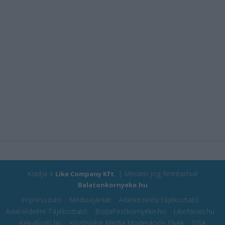
Kiadja a
| Minden jog fenntartva!
Like Company Kft.
Balatonkornyeke.hu
Impresszum
Médiaajánlat
Adatkezelési tájékoztató
Adatvédelmi Tájékoztató
BudaPestkörnyéke.hu
LikeNews.hu
Kékvillogó.hu
Közösségi Média Moderációs Elvek
DSA