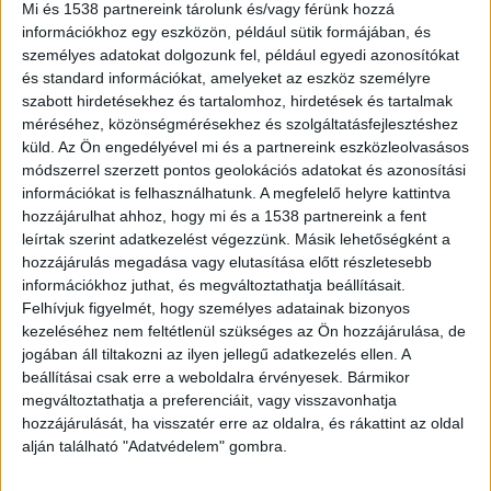
Mi és 1538 partnereink tárolunk és/vagy férünk hozzá
átépítették vagy felújították a meglévőket.
A
információkhoz egy eszközön, például sütik formájában, és
személyes adatokat dolgozunk fel, például egyedi azonosítókat
Balatonkörnyéke.hu legfrissebb híreit és az
és standard információkat, amelyeket az eszköz személyre
aktuális viharjelzést ide kattintva éred el.
szabott hirdetésekhez és tartalomhoz, hirdetések és tartalmak
méréséhez, közönségmérésekhez és szolgáltatásfejlesztéshez
küld.
Az Ön engedélyével mi és a partnereink eszközleolvasásos
Ők örülhetnek
módszerrel szerzett pontos geolokációs adatokat és azonosítási
információkat is felhasználhatunk. A megfelelő helyre kattintva
Az átadásra kerülő szakasz Etyek, Gyúró, Tordas,
hozzájárulhat ahhoz, hogy mi és a 1538 partnereink a fent
Kajászó, Pázmánd, Nadap településeket és
leírtak szerint adatkezelést végezzünk. Másik lehetőségként a
hozzájárulás megadása vagy elutasítása előtt részletesebb
Velence városát érinti. Két új pihenőhelyet is
információkhoz juthat, és megváltoztathatja beállításait.
kialakítottak az útvonal mentén, ahol padok és
Felhívjuk figyelmét, hogy személyes adatainak bizonyos
asztalok is vannak.
kezeléséhez nem feltétlenül szükséges az Ön hozzájárulása, de
jogában áll tiltakozni az ilyen jellegű adatkezelés ellen. A
beállításai csak erre a weboldalra érvényesek. Bármikor
Két szakasz
megváltoztathatja a preferenciáit, vagy visszavonhatja
hozzájárulását, ha visszatér erre az oldalra, és rákattint az oldal
Az első a 12,3 km hosszú Etyek-Tordas közötti
alján található "Adatvédelem" gombra.
szakasz, a második, 17,5 km hosszú Tordas-