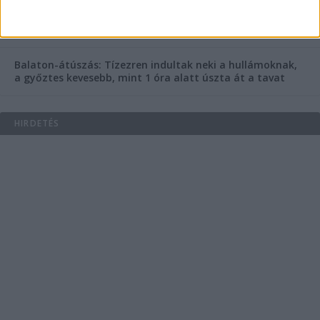
Egy nap alatt ketten is meghaltak a Balaton melletti
Ozora Fesztiválon – Miért ennyire halálos ez a fesztivál,
mi van ott, ami máshol nincs?
Balaton-átúszás: Tízezren indultak neki a hullámoknak,
a győztes kevesebb, mint 1 óra alatt úszta át a tavat
HIRDETÉS