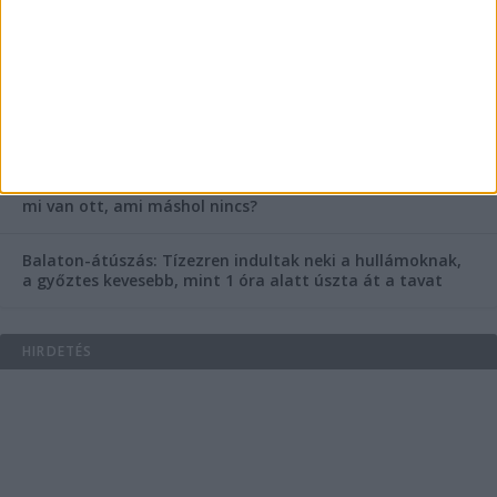
fognak örülni a száguldozni szerető autósok
Az extrém hőség okozhatta a 39 éves nő halálát az
Ozora Fesztiválon, egy másik fesztiválozó a nagyszínpad
tetejéről ugrott a halálba
Egy nap alatt ketten is meghaltak a Balaton melletti
Ozora Fesztiválon – Miért ennyire halálos ez a fesztivál,
mi van ott, ami máshol nincs?
Balaton-átúszás: Tízezren indultak neki a hullámoknak,
a győztes kevesebb, mint 1 óra alatt úszta át a tavat
HIRDETÉS