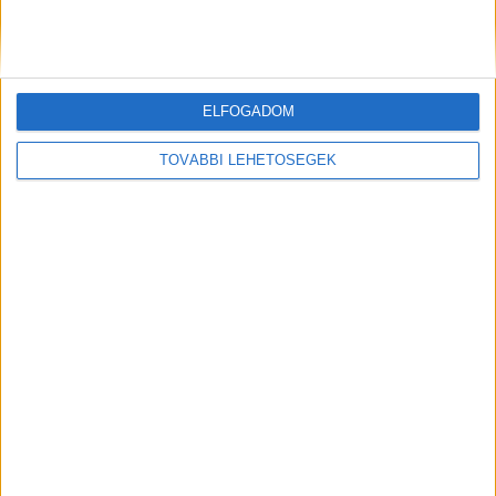
élet császárát
Völner Pálnak adott át
rendszeresen pénzt
KAPCSOLÓDÓ HOZZÁSZÓLÁSOK
ELFOGADOM
TOVÁBBI LEHETŐSÉGEK
Balhé a fonyódi oviban: saját magukat kellett
felpofozniuk a rosszalkodó gyereknek, a