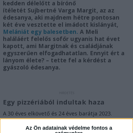
kedden délelőtt a bírónő
ítéletét Sujbertné Varga Margit, az az
édesanya, aki majdnem hétre pontosan
két éve vesztette el imádott kislányát,
Melániát egy balesetben.
A Meli
haláláért felelős sofőr ugyanis hat évet
kapott, ami Margitnak és családjának
egyszerűen elfogadhatatlan. Ennyit ért a
lányom élete? – tette fel a kérdést a
gyászoló édesanya.
Egy pizzériából indultak haza
A 30 éves elkövető és 24 éves barátja 2023.
március 18-án éjszaka egy Várpalota közeli
Az Ön adatainak védelme fontos a
község szórakozóhelyén italozott. Az ügy