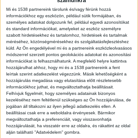
számunkra
sértettje, egy fiatal nő is itt töltötte az estét. Az
Mi és 1538 partnereink tárolunk és/vagy férünk hozzá
ittas férfiak hajnalban úgy határoztak, hogy
információkhoz egy eszközön, például sütik formájában, és
személyes adatokat dolgozunk fel, például egyedi azonosítókat
kocsival mennek haza Várpalotára, és a lány is
és standard információkat, amelyeket az eszköz személyre
velük tartott.
szabott hirdetésekhez és tartalomhoz, hirdetések és tartalmak
méréséhez, közönségmérésekhez és szolgáltatásfejlesztéshez
küld.
Az Ön engedélyével mi és a partnereink eszközleolvasásos
Árokba hajtott
módszerrel szerzett pontos geolokációs adatokat és azonosítási
információkat is felhasználhatunk. A megfelelő helyre kattintva
A 30 éves sofőr elindult Várpalota felé, a
hozzájárulhat ahhoz, hogy mi és a 1538 partnereink a fent
megengedettnél gyorsabb, mintegy száz
leírtak szerint adatkezelést végezzünk. Másik lehetőségként a
hozzájárulás megadása vagy elutasítása előtt részletesebb
kilométeres sebességgel letért az útról és az
információkhoz juthat, és megváltoztathatja beállításait.
árokba hajtott. A jármű az árok falának ütközött,
Felhívjuk figyelmét, hogy személyes adatainak bizonyos
kezeléséhez nem feltétlenül szükséges az Ön hozzájárulása, de
többször átfordult, és a tetején állt meg.
jogában áll tiltakozni az ilyen jellegű adatkezelés ellen. A
beállításai csak erre a weboldalra érvényesek. Bármikor
Kirepült az autóból
megváltoztathatja a preferenciáit, vagy visszavonhatja
hozzájárulását, ha visszatér erre az oldalra, és rákattint az oldal
Melánia, aki hátul ült, nem volt bekötve. Kizuhant
alján található "Adatvédelem" gombra.