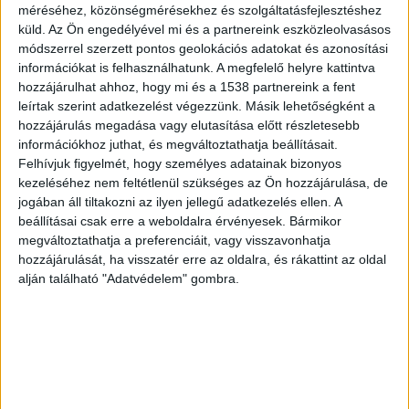
Balatonkörnyéke.hu legfrissebb híreit ide
méréséhez, közönségmérésekhez és szolgáltatásfejlesztéshez
kattintva éred el. A Facebookon már 26 ezernél is
küld.
Az Ön engedélyével mi és a partnereink eszközleolvasásos
módszerrel szerzett pontos geolokációs adatokat és azonosítási
többen követnek minket, az erősebb napokon mi
információkat is felhasználhatunk. A megfelelő helyre kattintva
vagyunk a Balaton vezető hírportálja.
hozzájárulhat ahhoz, hogy mi és a 1538 partnereink a fent
leírtak szerint adatkezelést végezzünk. Másik lehetőségként a
hozzájárulás megadása vagy elutasítása előtt részletesebb
Napokig tartott a diagnosztizálás
információkhoz juthat, és megváltoztathatja beállításait.
Felhívjuk figyelmét, hogy személyes adatainak bizonyos
A tüdőgyulladást csak napokkal később mutatta
kezeléséhez nem feltétlenül szükséges az Ön hozzájárulása, de
ki a röntgenvizsgálat, a laboreredmények pedig a
jogában áll tiltakozni az ilyen jellegű adatkezelés ellen. A
beállításai csak erre a weboldalra érvényesek. Bármikor
Semmelweis-nap miatt késtek. Végül egy
megváltoztathatja a preferenciáit, vagy visszavonhatja
balatonfüredi orvos hívta fel, hogy azonnal
hozzájárulását, ha visszatér erre az oldalra, és rákattint az oldal
mentőt küldene – nemcsak a tüdőgyulladás,
alján található "Adatvédelem" gombra.
hanem egy létfontosságú szerv leállásának
veszélye miatt is.
Felesége ápolásáról is gondoskodnia